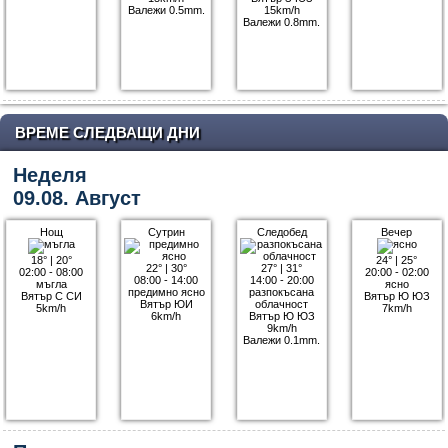
Валежи 0.5mm.
15km/h
Валежи 0.8mm.
ВРЕМЕ СЛЕДВАЩИ ДНИ
Неделя
09.08. Август
Нощ
Сутрин
Следобед
Вечер
18°
|
20°
24°
|
25°
22°
|
30°
27°
|
31°
02:00 - 08:00
20:00 - 02:00
08:00 - 14:00
14:00 - 20:00
мъгла
ясно
предимно ясно
разпокъсана
Вятър С СИ
Вятър Ю ЮЗ
Вятър ЮИ
облачност
5km/h
7km/h
6km/h
Вятър Ю ЮЗ
9km/h
Валежи 0.1mm.