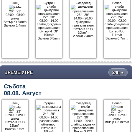
Нощ
Сутрин
Следобед
Вечер
20°
|
21°
02:00 - 08:00
26°
|
29°
22°
|
30°
22°
|
24°
дъжд
14:00 - 20:00
08:00 - 14:00
20:00 - 02:00
Вятър Ю 6km/h
дъждовни
слаби дъждовни
слаби дъждовни
Валежи 1.4mm.
превалявания
превалявания
превалявания
Вятър Ю ЮЗ
Вятър И ЮИ
Вятър ЮЗ
10km/h
10km/h
11km/h
Валежи 2.4mm.
Валежи 0.8mm.
Валежи 0.7mm.
ВРЕМЕ УТРЕ
24h
▼
Събота
08.08. Август
Нощ
Сутрин
Следобед
Вечер
22°
|
23°
20°
|
24°
24°
|
29°
02:00 - 08:00
20:00 - 02:00
08:00 - 14:00
27°
|
30°
дъжд
ясно
разпокъсана
14:00 - 20:00
Вятър Ю ЮЗ
Вятър СЗ 8km/h
облачност
слаби дъждовни
13km/h
Вятър ЮЗ
превалявания
Валежи 1mm.
15km/h
Вятър З ЮЗ