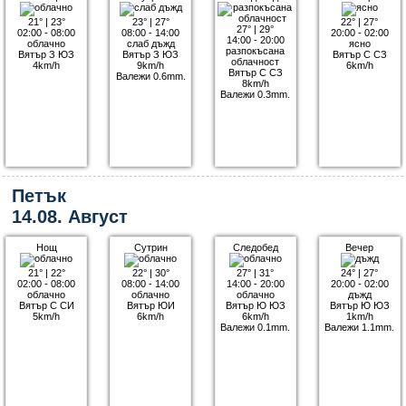
21°
|
23°
23°
|
27°
22°
|
27°
27°
|
29°
02:00 - 08:00
08:00 - 14:00
20:00 - 02:00
14:00 - 20:00
облачно
слаб дъжд
ясно
разпокъсана
Вятър З ЮЗ
Вятър З ЮЗ
Вятър С СЗ
облачност
4km/h
9km/h
6km/h
Вятър С СЗ
Валежи 0.6mm.
8km/h
Валежи 0.3mm.
Петък
14.08. Август
Нощ
Сутрин
Следобед
Вечер
21°
|
22°
22°
|
30°
27°
|
31°
24°
|
27°
02:00 - 08:00
08:00 - 14:00
14:00 - 20:00
20:00 - 02:00
облачно
облачно
облачно
дъжд
Вятър С СИ
Вятър ЮИ
Вятър Ю ЮЗ
Вятър Ю ЮЗ
5km/h
6km/h
6km/h
1km/h
Валежи 0.1mm.
Валежи 1.1mm.