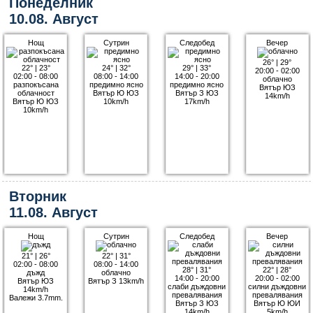
Понеделник
10.08. Август
Нощ
Сутрин
Следобед
Вечер
26°
|
29°
22°
|
23°
24°
|
32°
29°
|
33°
20:00 - 02:00
02:00 - 08:00
08:00 - 14:00
14:00 - 20:00
облачно
разпокъсана
предимно ясно
предимно ясно
Вятър ЮЗ
облачност
Вятър Ю ЮЗ
Вятър З ЮЗ
14km/h
Вятър Ю ЮЗ
10km/h
17km/h
10km/h
Вторник
11.08. Август
Нощ
Сутрин
Следобед
Вечер
21°
|
26°
22°
|
31°
02:00 - 08:00
08:00 - 14:00
28°
|
31°
22°
|
28°
дъжд
облачно
14:00 - 20:00
20:00 - 02:00
Вятър ЮЗ
Вятър З 13km/h
слаби дъждовни
силни дъждовни
14km/h
превалявания
превалявания
Валежи 3.7mm.
Вятър З ЮЗ
Вятър Ю ЮИ
14km/h
5km/h