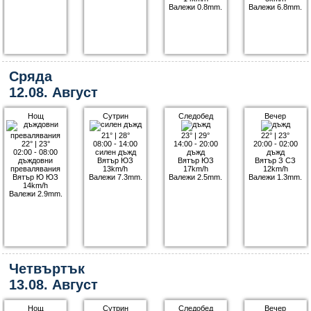
Валежи 0.8mm.
Валежи 6.8mm.
Сряда
12.08. Август
Нощ
Сутрин
Следобед
Вечер
21°
|
28°
23°
|
29°
22°
|
23°
22°
|
23°
08:00 - 14:00
14:00 - 20:00
20:00 - 02:00
02:00 - 08:00
силен дъжд
дъжд
дъжд
дъждовни
Вятър ЮЗ
Вятър ЮЗ
Вятър З СЗ
превалявания
13km/h
17km/h
12km/h
Вятър Ю ЮЗ
Валежи 7.3mm.
Валежи 2.5mm.
Валежи 1.3mm.
14km/h
Валежи 2.9mm.
Четвъртък
13.08. Август
Нощ
Сутрин
Следобед
Вечер