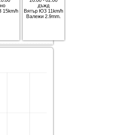
20:00
20:00 - 02:00
чно
дъжд
З 15km/h
Вятър ЮЗ 11km/h
Валежи 2.9mm.