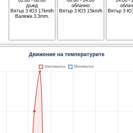
02:00 - 08:00
08:00 - 14:00
14:00 - 
дъжд
облачно
обла
Вятър З ЮЗ 17km/h
Вятър З ЮЗ 15km/h
Вятър З Ю
Валежи 3.3mm.
Движение на температурите