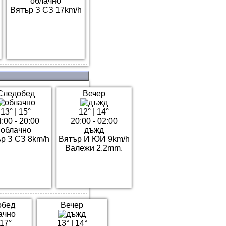
облачно
Вятър З СЗ 17km/h
Следобед
Вечер
13°
|
15°
12°
|
14°
:00 - 20:00
20:00 - 02:00
облачно
дъжд
р З СЗ 8km/h
Вятър И ЮИ 9km/h
Валежи 2.2mm.
обед
Вечер
17°
13°
|
14°