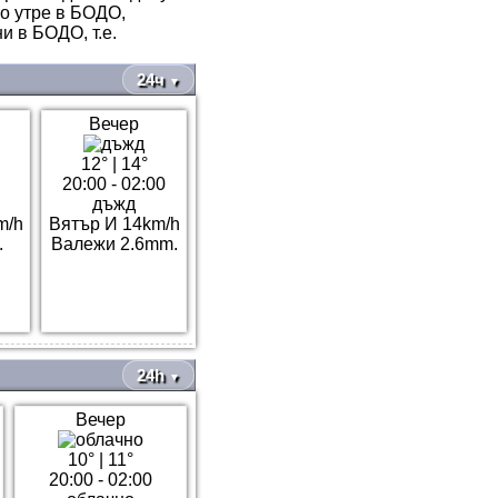
то утре в БОДО,
и в БОДО, т.е.
24ч
▼
Вечер
12°
|
14°
20:00 - 02:00
дъжд
m/h
Вятър И 14km/h
.
Валежи 2.6mm.
24h
▼
Вечер
10°
|
11°
20:00 - 02:00