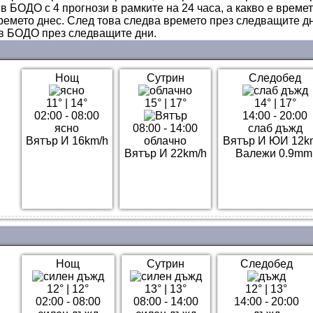
в БОДО с 4 прогнози в рамките на 24 часа, а какво е време
ремето днес. След това следва времето през следващите дн
 в БОДО през следващите дни.
Нощ
Сутрин
Следобед
11°
|
14°
15°
|
17°
14°
|
17°
02:00 - 08:00
14:00 - 20:00
ясно
08:00 - 14:00
слаб дъжд
Вятър И 16km/h
облачно
Вятър И ЮИ 12k
Вятър И 22km/h
Валежи 0.9mm
Нощ
Сутрин
Следобед
12°
|
12°
13°
|
13°
12°
|
13°
02:00 - 08:00
08:00 - 14:00
14:00 - 20:00