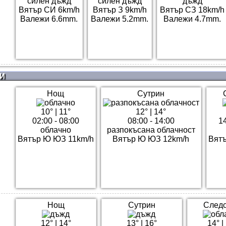
силен дъжд
силен дъжд
дъжд
Вятър СИ 6km/h
Вятър З 9km/h
Вятър СЗ 18km/h
Валежи 6.6mm.
Валежи 5.2mm.
Валежи 4.7mm.
И
Нощ
Сутрин
10°
|
11°
12°
|
14°
02:00 - 08:00
08:00 - 14:00
14
облачно
разпокъсана облачност
Вятър Ю ЮЗ 11km/h
Вятър Ю ЮЗ 12km/h
Вятъ
Нощ
Сутрин
След
12°
|
14°
13°
|
16°
14°
|