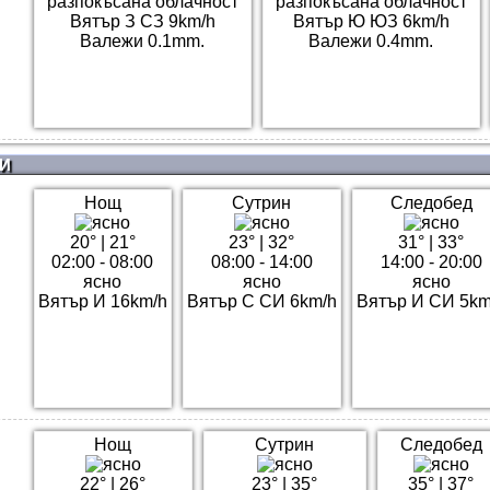
разпокъсана облачност
разпокъсана облачност
Вятър З СЗ 9km/h
Вятър Ю ЮЗ 6km/h
Валежи 0.1mm.
Валежи 0.4mm.
И
Нощ
Сутрин
Следобед
20°
|
21°
23°
|
32°
31°
|
33°
02:00 - 08:00
08:00 - 14:00
14:00 - 20:00
ясно
ясно
ясно
Вятър И 16km/h
Вятър С СИ 6km/h
Вятър И СИ 5km
Нощ
Сутрин
Следобед
22°
|
26°
23°
|
35°
35°
|
37°