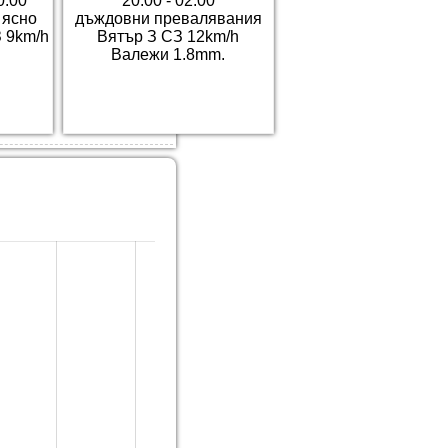
0:00
20:00 - 02:00
 ясно
дъждовни превалявания
 9km/h
Вятър З СЗ 12km/h
Валежи 1.8mm.