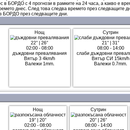
с в БОРДО с 4 прогнози в рамките на 24 часа, а какво е вр
ремето днес. След това следва времето през следващите дн
 в БОРДО през следващите дни.
Нощ
Сутрин
22°
|
26°
21°
|
31°
02:00 - 08:00
08:00 - 14:00
дъждовни превалявания
слаби дъждовни превал
Вятър З 4km/h
Вятър СИ 15km/h
Валежи 1mm.
Валежи 0.7mm.
Нощ
Сутрин
19°
|
20°
20°
|
26°
02:00 - 08:00
08:00 - 14:00