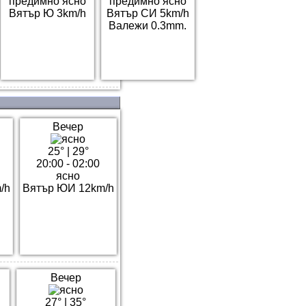
предимно ясно
предимно ясно
Вятър Ю 3km/h
Вятър СИ 5km/h
Валежи 0.3mm.
Вечер
25°
|
29°
20:00 - 02:00
ясно
/h
Вятър ЮИ 12km/h
Вечер
27°
|
35°