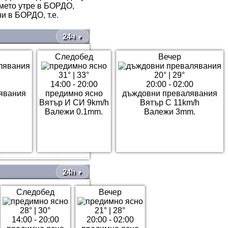
емето утре в БОРДО,
и в БОРДО, т.е.
24ч
▼
Следобед
Вечер
31°
|
33°
20°
|
29°
14:00 - 20:00
20:00 - 02:00
явания
предимно ясно
дъждовни превалявания
Вятър И СИ 9km/h
Вятър С 11km/h
Валежи 0.1mm.
Валежи 3mm.
24h
▼
Следобед
Вечер
28°
|
30°
21°
|
28°
14:00 - 20:00
20:00 - 02:00