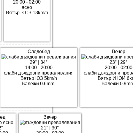
20:00 - 02:00
ясно
Вятър З СЗ 13km/h
Следобед
Вечер
29°
|
34°
23°
|
29°
14:00 - 20:00
20:00 - 02:00
слаби дъждовни превалявания
слаби дъждовни прев
Вятър ЮЗ 5km/h
Вятър И ЮИ 6k
Валежи 0.6mm.
Валежи 0.9mm
ед
Вечер
2°
21°
|
30°