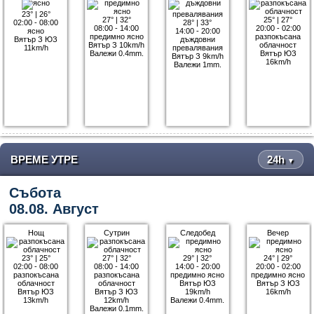
23°
|
26°
27°
|
32°
25°
|
27°
02:00 - 08:00
28°
|
33°
08:00 - 14:00
20:00 - 02:00
ясно
14:00 - 20:00
предимно ясно
разпокъсана
Вятър З ЮЗ
дъждовни
Вятър З 10km/h
облачност
11km/h
превалявания
Валежи 0.4mm.
Вятър ЮЗ
Вятър З 9km/h
16km/h
Валежи 1mm.
ВРЕМЕ УТРЕ
24h
▼
Събота
08.08. Август
Нощ
Сутрин
Следобед
Вечер
23°
|
25°
27°
|
32°
29°
|
32°
24°
|
29°
02:00 - 08:00
08:00 - 14:00
14:00 - 20:00
20:00 - 02:00
разпокъсана
разпокъсана
предимно ясно
предимно ясно
облачност
облачност
Вятър ЮЗ
Вятър З ЮЗ
Вятър ЮЗ
Вятър З ЮЗ
19km/h
16km/h
13km/h
12km/h
Валежи 0.4mm.
Валежи 0.1mm.