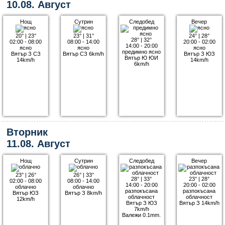
10.08. Август
Нощ
Сутрин
Следобед
Вечер
20°
|
23°
23°
|
31°
24°
|
28°
28°
|
32°
02:00 - 08:00
08:00 - 14:00
20:00 - 02:00
14:00 - 20:00
ясно
ясно
ясно
предимно ясно
Вятър З СЗ
Вятър СЗ 6km/h
Вятър З ЮЗ
Вятър Ю ЮИ
14km/h
14km/h
6km/h
Вторник
11.08. Август
Нощ
Сутрин
Следобед
Вечер
23°
|
26°
26°
|
33°
28°
|
33°
23°
|
28°
02:00 - 08:00
08:00 - 14:00
14:00 - 20:00
20:00 - 02:00
облачно
облачно
разпокъсана
разпокъсана
Вятър ЮЗ
Вятър З 8km/h
облачност
облачност
12km/h
Вятър З ЮЗ
Вятър З 14km/h
7km/h
Валежи 0.1mm.