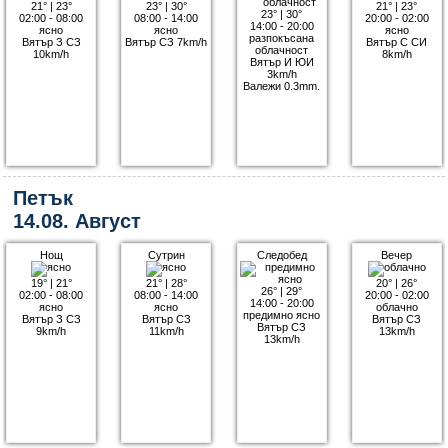
21°
|
23°
23°
|
30°
21°
|
23°
23°
|
30°
02:00 - 08:00
08:00 - 14:00
20:00 - 02:00
14:00 - 20:00
ясно
ясно
ясно
разпокъсана
Вятър З СЗ
Вятър СЗ 7km/h
Вятър С СИ
облачност
10km/h
8km/h
Вятър И ЮИ
3km/h
Валежи 0.3mm.
Петък
14.08. Август
Нощ
Сутрин
Следобед
Вечер
19°
|
21°
21°
|
28°
20°
|
26°
26°
|
29°
02:00 - 08:00
08:00 - 14:00
20:00 - 02:00
14:00 - 20:00
ясно
ясно
облачно
предимно ясно
Вятър З СЗ
Вятър СЗ
Вятър СЗ
Вятър СЗ
9km/h
11km/h
13km/h
13km/h