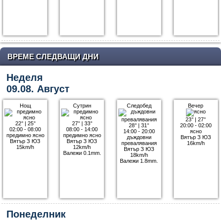
ВРЕМЕ СЛЕДВАЩИ ДНИ
Неделя
09.08. Август
Нощ
Сутрин
Следобед
Вечер
23°
|
27°
22°
|
25°
27°
|
33°
28°
|
31°
20:00 - 02:00
02:00 - 08:00
08:00 - 14:00
14:00 - 20:00
ясно
предимно ясно
предимно ясно
дъждовни
Вятър З ЮЗ
Вятър З ЮЗ
Вятър З ЮЗ
превалявания
16km/h
15km/h
12km/h
Вятър З ЮЗ
Валежи 0.1mm.
18km/h
Валежи 1.8mm.
Понеделник