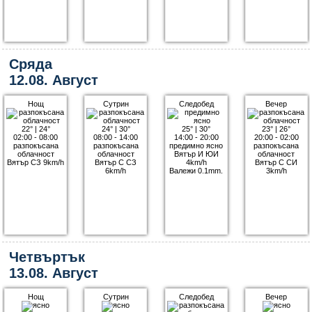
Сряда
12.08. Август
Нощ
Сутрин
Следобед
Вечер
22°
|
24°
24°
|
30°
25°
|
30°
23°
|
26°
02:00 - 08:00
08:00 - 14:00
14:00 - 20:00
20:00 - 02:00
разпокъсана
разпокъсана
предимно ясно
разпокъсана
облачност
облачност
Вятър И ЮИ
облачност
Вятър СЗ 9km/h
Вятър С СЗ
4km/h
Вятър С СИ
6km/h
Валежи 0.1mm.
3km/h
Четвъртък
13.08. Август
Нощ
Сутрин
Следобед
Вечер