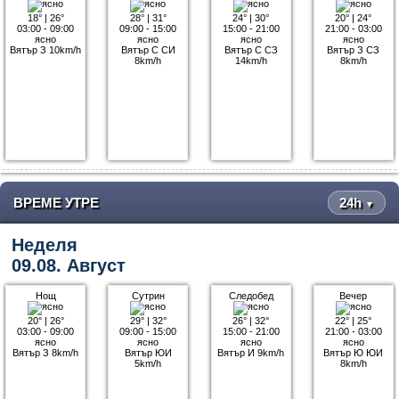
18°
|
26°
28°
|
31°
24°
|
30°
20°
|
24°
03:00 - 09:00
09:00 - 15:00
15:00 - 21:00
21:00 - 03:00
ясно
ясно
ясно
ясно
Вятър З 10km/h
Вятър С СИ
Вятър С СЗ
Вятър З СЗ
8km/h
14km/h
8km/h
ВРЕМЕ УТРЕ
24h
▼
Неделя
09.08. Август
Нощ
Сутрин
Следобед
Вечер
20°
|
26°
29°
|
32°
26°
|
32°
22°
|
25°
03:00 - 09:00
09:00 - 15:00
15:00 - 21:00
21:00 - 03:00
ясно
ясно
ясно
ясно
Вятър З 8km/h
Вятър ЮИ
Вятър И 9km/h
Вятър Ю ЮИ
5km/h
8km/h