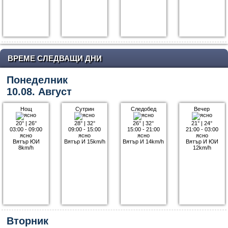
ВРЕМЕ СЛЕДВАЩИ ДНИ
Понеделник
10.08. Август
Нощ
Сутрин
Следобед
Вечер
20°
|
26°
28°
|
32°
26°
|
32°
21°
|
24°
03:00 - 09:00
09:00 - 15:00
15:00 - 21:00
21:00 - 03:00
ясно
ясно
ясно
ясно
Вятър ЮИ
Вятър И 15km/h
Вятър И 14km/h
Вятър И ЮИ
8km/h
12km/h
Вторник