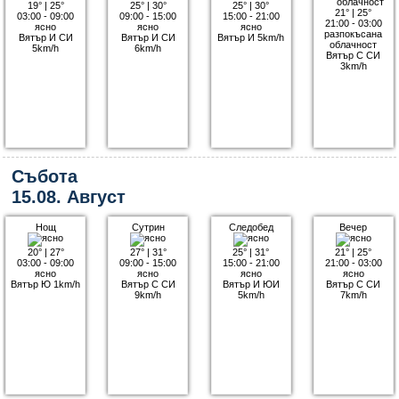
19°
|
25°
25°
|
30°
25°
|
30°
21°
|
25°
03:00 - 09:00
09:00 - 15:00
15:00 - 21:00
21:00 - 03:00
ясно
ясно
ясно
разпокъсана
Вятър И СИ
Вятър И СИ
Вятър И 5km/h
облачност
5km/h
6km/h
Вятър С СИ
3km/h
Събота
15.08. Август
Нощ
Сутрин
Следобед
Вечер
20°
|
27°
27°
|
31°
25°
|
31°
21°
|
25°
03:00 - 09:00
09:00 - 15:00
15:00 - 21:00
21:00 - 03:00
ясно
ясно
ясно
ясно
Вятър Ю 1km/h
Вятър С СИ
Вятър И ЮИ
Вятър С СИ
9km/h
5km/h
7km/h