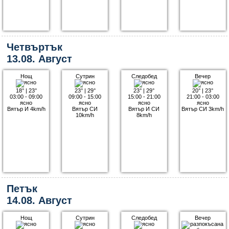
Четвъртък
13.08. Август
Нощ
Сутрин
Следобед
Вечер
18°
|
23°
23°
|
29°
23°
|
29°
20°
|
23°
03:00 - 09:00
09:00 - 15:00
15:00 - 21:00
21:00 - 03:00
ясно
ясно
ясно
ясно
Вятър И 4km/h
Вятър СИ
Вятър И СИ
Вятър СИ 3km/h
10km/h
8km/h
Петък
14.08. Август
Нощ
Сутрин
Следобед
Вечер