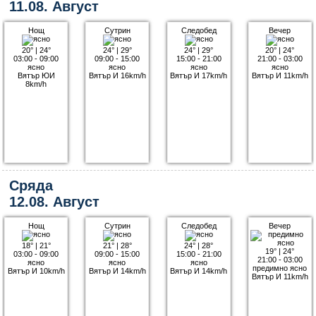
11.08. Август
Нощ
Сутрин
Следобед
Вечер
20°
|
24°
24°
|
29°
24°
|
29°
20°
|
24°
03:00 - 09:00
09:00 - 15:00
15:00 - 21:00
21:00 - 03:00
ясно
ясно
ясно
ясно
Вятър ЮИ
Вятър И 16km/h
Вятър И 17km/h
Вятър И 11km/h
8km/h
Сряда
12.08. Август
Нощ
Сутрин
Следобед
Вечер
18°
|
21°
21°
|
28°
24°
|
28°
19°
|
24°
03:00 - 09:00
09:00 - 15:00
15:00 - 21:00
21:00 - 03:00
ясно
ясно
ясно
предимно ясно
Вятър И 10km/h
Вятър И 14km/h
Вятър И 14km/h
Вятър И 11km/h