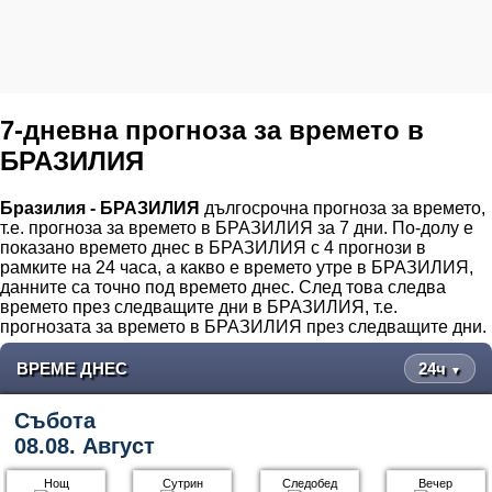
7-дневна прогноза за времето в
БРАЗИЛИЯ
Бразилия - БРАЗИЛИЯ
дългосрочна прогноза за времето,
т.е. прогноза за времето в БРАЗИЛИЯ за 7 дни. По-долу е
показано времето днес в БРАЗИЛИЯ с 4 прогнози в
рамките на 24 часа, а какво е времето утре в БРАЗИЛИЯ,
данните са точно под времето днес. След това следва
времето през следващите дни в БРАЗИЛИЯ, т.е.
прогнозата за времето в БРАЗИЛИЯ през следващите дни.
ВРЕМЕ ДНЕС
24ч
▼
Събота
08.08. Август
Нощ
Сутрин
Следобед
Вечер