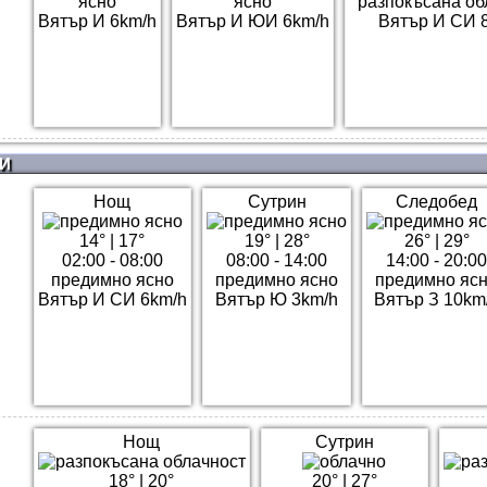
ясно
ясно
разпокъсана об
Вятър И 6km/h
Вятър И ЮИ 6km/h
Вятър И СИ 
И
Нощ
Сутрин
Следобед
14°
|
17°
19°
|
28°
26°
|
29°
02:00 - 08:00
08:00 - 14:00
14:00 - 20:0
предимно ясно
предимно ясно
предимно яс
Вятър И СИ 6km/h
Вятър Ю 3km/h
Вятър З 10km
Нощ
Сутрин
18°
|
20°
20°
|
27°