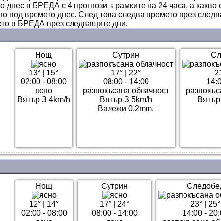
о днес в БРЕДА с 4 прогнози в рамките на 24 часа, а какво 
но под времето днес. След това следва времето през след
мето в БРЕДА през следващите дни.
Нощ
Сутрин
Сл
13°
|
15°
17°
|
22°
2
02:00 - 08:00
08:00 - 14:00
14:0
ясно
разпокъсана облачност
разпокъс
Вятър З 4km/h
Вятър З 5km/h
Вятър
Валежи 0.2mm.
Нощ
Сутрин
Следобе
12°
|
14°
17°
|
24°
23°
|
25°
02:00 - 08:00
08:00 - 14:00
14:00 - 20