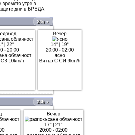
е времето утре в
ващите дни в БРЕДА,
24ч
▼
едобед
Вечер
1°
|
22°
14°
|
19°
0 - 20:00
20:00 - 02:00
ана облачност
ясно
 СЗ 10km/h
Вятър С СИ 9km/h
24h
▼
д
Вечер
17°
|
21°
:00
20:00 - 02:00