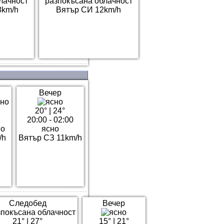
лачност
разпокъсана облачност
8km/h
Вятър СИ 12km/h
Вечер
20°
|
24°
0
20:00 - 02:00
но
ясно
/h
Вятър СЗ 11km/h
Следобед
Вечер
21°
|
27°
15°
|
21°