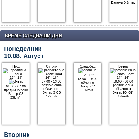
Валежи 0.1mm.
ВРЕМЕ СЛЕДВАЩИ ДНИ
Понеделник
10.08. Август
Нощ
Сутрин
Следобед
Вечер
16°
|
18°
12°
|
13°
14°
|
18°
14°
|
16°
13:00 - 19:00
07:00 - 13:00
19:00 - 01:00
облачно
разпокъсана
разпокъсана
01:00 - 07:00
Вятър СИ
облачност
облачност
предимно ясно
19km/h
Вятър З СЗ
Вятър Ю ЮИ
Вятър СЗ
17km/h
17km/h
23km/h
Вторник