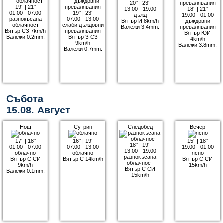
20°
|
23°
19°
|
21°
13:00 - 19:00
18°
|
21°
01:00 - 07:00
19°
|
23°
дъжд
19:00 - 01:00
разпокъсана
07:00 - 13:00
Вятър И 8km/h
дъждовни
облачност
слаби дъждовни
Валежи 3.4mm.
превалявания
Вятър СЗ 7km/h
превалявания
Вятър ЮИ
Валежи 0.2mm.
Вятър З СЗ
4km/h
9km/h
Валежи 3.8mm.
Валежи 0.7mm.
Събота
15.08. Август
Нощ
Сутрин
Следобед
Вечер
17°
|
18°
16°
|
19°
15°
|
18°
18°
|
19°
01:00 - 07:00
07:00 - 13:00
19:00 - 01:00
13:00 - 19:00
облачно
облачно
ясно
разпокъсана
Вятър С СИ
Вятър С 14km/h
Вятър С СИ
облачност
9km/h
15km/h
Вятър С СИ
Валежи 0.1mm.
15km/h