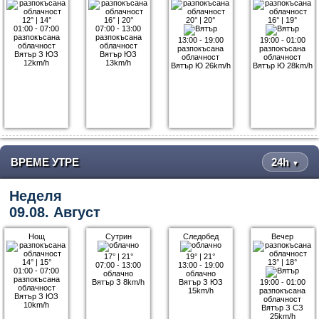
12°
|
14°
16°
|
20°
20°
|
20°
16°
|
19°
01:00 - 07:00
07:00 - 13:00
разпокъсана
разпокъсана
13:00 - 19:00
19:00 - 01:00
облачност
облачност
разпокъсана
разпокъсана
Вятър З ЮЗ
Вятър ЮЗ
облачност
облачност
12km/h
13km/h
Вятър Ю 26km/h
Вятър Ю 28km/h
ВРЕМЕ УТРЕ
24h
▼
Неделя
09.08. Август
Нощ
Сутрин
Следобед
Вечер
17°
|
21°
19°
|
21°
14°
|
15°
13°
|
18°
07:00 - 13:00
13:00 - 19:00
01:00 - 07:00
облачно
облачно
разпокъсана
Вятър З 8km/h
Вятър З ЮЗ
19:00 - 01:00
облачност
15km/h
разпокъсана
Вятър З ЮЗ
облачност
10km/h
Вятър З СЗ
25km/h