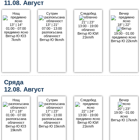
11.08. Август
Нощ
Сутрин
Следобед
Вечер
21°
|
23°
13°
|
14°
13°
|
21°
18°
|
22°
13:00 - 19:00
01:00 - 07:00
07:00 - 13:00
облачно
предимно ясно
разпокъсана
Вятър Ю ЮИ
19:00 - 01:00
Вятър Ю ЮЗ
облачност
21km/h
предимно ясно
7km/h
Вятър Ю 9km/h
Вятър Ю 22km/h
Сряда
12.08. Август
Нощ
Сутрин
Следобед
Вечер
20°
|
23°
17°
|
18°
17°
|
23°
22°
|
24°
19:00 - 01:00
01:00 - 07:00
07:00 - 13:00
13:00 - 19:00
ясно
разпокъсана
разпокъсана
предимно ясно
Вятър Ю 17km/h
облачност
облачност
Вятър Ю ЮИ
Вятър Ю ЮЗ
Вятър Ю 15km/h
21km/h
19km/h