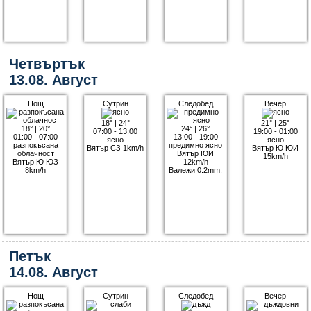
Четвъртък
13.08. Август
Нощ
Сутрин
Следобед
Вечер
18°
|
24°
21°
|
25°
18°
|
20°
24°
|
26°
07:00 - 13:00
19:00 - 01:00
01:00 - 07:00
13:00 - 19:00
ясно
ясно
разпокъсана
предимно ясно
Вятър СЗ 1km/h
Вятър Ю ЮИ
облачност
Вятър ЮИ
15km/h
Вятър Ю ЮЗ
12km/h
8km/h
Валежи 0.2mm.
Петък
14.08. Август
Нощ
Сутрин
Следобед
Вечер