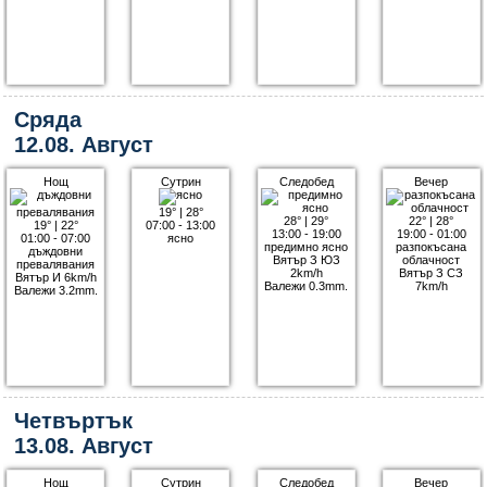
Сряда
12.08. Август
Нощ
Сутрин
Следобед
Вечер
19°
|
28°
28°
|
29°
22°
|
28°
19°
|
22°
07:00 - 13:00
13:00 - 19:00
19:00 - 01:00
01:00 - 07:00
ясно
предимно ясно
разпокъсана
дъждовни
Вятър З ЮЗ
облачност
превалявания
2km/h
Вятър З СЗ
Вятър И 6km/h
Валежи 0.3mm.
7km/h
Валежи 3.2mm.
Четвъртък
13.08. Август
Нощ
Сутрин
Следобед
Вечер