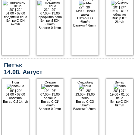
22°
|
30°
20°
|
24°
20°
|
22°
21°
|
29°
13:00 - 19:00
19:00 - 01:00
01:00 - 07:00
07:00 - 13:00
дъжд
облачно
предимно ясно
предимно ясно
Вятър ЮЗ
Вятър ЮЗ
Вятър С СИ
Вятър И ЮИ
6km/h
2km/h
4km/h
6km/h
Валежи 4.6mm.
Валежи 0.1mm.
Петък
14.08. Август
Нощ
Сутрин
Следобед
Вечер
19°
|
20°
19°
|
26°
26°
|
28°
20°
|
27°
01:00 - 07:00
07:00 - 13:00
13:00 - 19:00
19:00 - 01:00
облачно
облачно
ясно
ясно
Вятър СИ 1km/h
Вятър С СИ
Вятър С СЗ
Вятър С СИ
7km/h
5km/h
6km/h
Валежи 0.2mm.
Валежи 0.2mm.