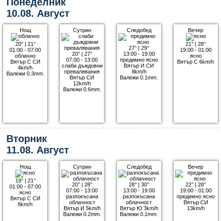
Понеделник
10.08. Август
Нощ
Сутрин
Следобед
Вечер
20°
|
21°
21°
|
28°
27°
|
29°
01:00 - 07:00
19:00 - 01:00
20°
|
27°
13:00 - 19:00
облачно
ясно
07:00 - 13:00
предимно ясно
Вятър С СИ
Вятър С 6km/h
слаби дъждовни
Вятър И СИ
4km/h
превалявания
8km/h
Валежи 0.3mm.
Вятър СИ
Валежи 0.1mm.
12km/h
Валежи 0.6mm.
Вторник
11.08. Август
Нощ
Сутрин
Следобед
Вечер
19°
|
21°
20°
|
28°
28°
|
30°
22°
|
28°
01:00 - 07:00
07:00 - 13:00
13:00 - 19:00
19:00 - 01:00
ясно
разпокъсана
разпокъсана
предимно ясно
Вятър С СИ
облачност
облачност
Вятър СИ
8km/h
Вятър И 5km/h
Вятър Ю 3km/h
13km/h
Валежи 0.2mm.
Валежи 0.1mm.