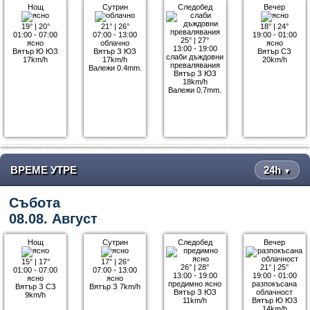
Нощ
Сутрин
Следобед
Вечер
19°
|
20°
21°
|
26°
18°
|
24°
01:00 - 07:00
07:00 - 13:00
19:00 - 01:00
25°
|
27°
ясно
облачно
ясно
13:00 - 19:00
Вятър Ю ЮЗ
Вятър З ЮЗ
Вятър СЗ
слаби дъждовни
17km/h
17km/h
20km/h
превалявания
Валежи 0.4mm.
Вятър З ЮЗ
18km/h
Валежи 0.7mm.
ВРЕМЕ УТРЕ
24h
▼
Събота
08.08. Август
Нощ
Сутрин
Следобед
Вечер
15°
|
17°
17°
|
26°
26°
|
28°
21°
|
25°
01:00 - 07:00
07:00 - 13:00
13:00 - 19:00
19:00 - 01:00
ясно
ясно
предимно ясно
разпокъсана
Вятър З СЗ
Вятър З 7km/h
Вятър З ЮЗ
облачност
9km/h
11km/h
Вятър Ю ЮЗ
14km/h