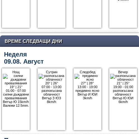
ВРЕМЕ СЛЕДВАЩИ ДНИ
Неделя
09.08. Август
Нощ
Сутрин
Следобед
Вечер
20°
|
26°
27°
|
28°
21°
|
25°
19°
|
21°
07:00 - 13:00
13:00 - 19:00
19:00 - 01:00
01:00 - 07:00
разпокъсана
предимно ясно
разпокъсана
силни дъждовни
облачност
Вятър И ЮИ
облачност
превалявания
Вятър З ЮЗ
3km/h
Вятър Ю ЮИ
Вятър Ю 15km/h
8km/h
6km/h
Валежи 12.5mm.