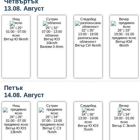
Четвъртък
13.08. Август
Нощ
Сутрин
Следобед
Вечер
24°
|
25°
25°
|
32°
32°
|
35°
28°
|
33°
01:00 - 07:00
07:00 - 13:00
13:00 - 19:00
19:00 - 01:00
ясно
облачно
разпокъсана
предимно ясно
Вятър Ю 8km/h
Вятър ЮЗ
облачност
Вятър ЮИ
10km/h
Вятър СИ 4km/h
8km/h
Валежи 0.4mm.
Петък
14.08. Август
Нощ
Сутрин
Следобед
Вечер
34°
|
36°
29°
|
34°
26°
|
28°
26°
|
34°
13:00 - 19:00
19:00 - 01:00
01:00 - 07:00
07:00 - 13:00
ясно
ясно
предимно ясно
предимно ясно
Вятър Ю ЮЗ
Вятър С 3km/h
Вятър Ю ЮЗ
Вятър С СЗ
7km/h
13km/h
7km/h