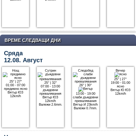
ВРЕМЕ СЛЕДВАЩИ ДНИ
Сряда
12.08. Август
Нощ
Сутрин
Следобед
Вечер
25°
|
27°
25°
|
27°
25°
|
32°
19:00 - 01:00
01:00 - 07:00
26°
|
30°
07:00 - 13:00
ясно
предимно ясно
дъждовни
Вятър Ю ЮЗ
Вятър ЮЗ
превалявания
13:00 - 19:00
12km/h
12km/h
Вятър ЮЗ
слаби дъждовни
12km/h
превалявания
Валежи 2.6mm.
Вятър И 23km/h
Валежи 0.7mm.