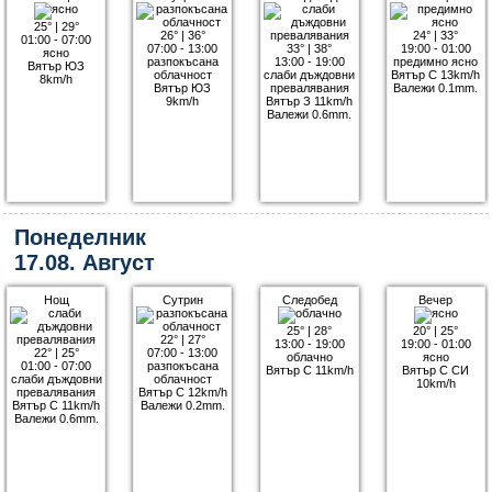
25°
|
29°
26°
|
36°
24°
|
33°
01:00 - 07:00
07:00 - 13:00
33°
|
38°
19:00 - 01:00
ясно
разпокъсана
13:00 - 19:00
предимно ясно
Вятър ЮЗ
облачност
слаби дъждовни
Вятър С 13km/h
8km/h
Вятър ЮЗ
превалявания
Валежи 0.1mm.
9km/h
Вятър З 11km/h
Валежи 0.6mm.
Понеделник
17.08. Август
Нощ
Сутрин
Следобед
Вечер
25°
|
28°
20°
|
25°
22°
|
27°
13:00 - 19:00
19:00 - 01:00
22°
|
25°
07:00 - 13:00
облачно
ясно
01:00 - 07:00
разпокъсана
Вятър С 11km/h
Вятър С СИ
слаби дъждовни
облачност
10km/h
превалявания
Вятър С 12km/h
Вятър С 11km/h
Валежи 0.2mm.
Валежи 0.6mm.