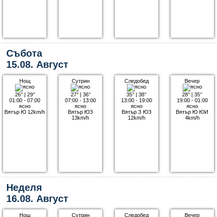
Събота
15.08. Август
Нощ
Сутрин
Следобед
Вечер
26°
|
29°
27°
|
36°
35°
|
38°
28°
|
35°
01:00 - 07:00
07:00 - 13:00
13:00 - 19:00
19:00 - 01:00
ясно
ясно
ясно
ясно
Вятър Ю 12km/h
Вятър ЮЗ
Вятър З ЮЗ
Вятър Ю ЮИ
13km/h
12km/h
4km/h
Неделя
16.08. Август
Нощ
Сутрин
Следобед
Вечер