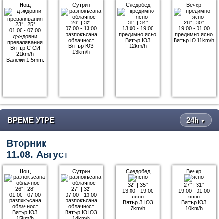
Нощ
Сутрин
Следобед
Вечер
26°
|
32°
31°
|
34°
28°
|
30°
23°
|
25°
07:00 - 13:00
13:00 - 19:00
19:00 - 01:00
01:00 - 07:00
разпокъсана
предимно ясно
предимно ясно
дъждовни
облачност
Вятър ЮЗ
Вятър Ю 11km/h
превалявания
Вятър ЮЗ
12km/h
Вятър С СИ
13km/h
21km/h
Валежи 1.5mm.
ВРЕМЕ УТРЕ
24h
▼
Вторник
11.08. Август
Нощ
Сутрин
Следобед
Вечер
32°
|
35°
27°
|
31°
26°
|
28°
27°
|
32°
13:00 - 19:00
19:00 - 01:00
01:00 - 07:00
07:00 - 13:00
ясно
ясно
разпокъсана
разпокъсана
Вятър З ЮЗ
Вятър ЮЗ
облачност
облачност
7km/h
10km/h
Вятър ЮЗ
Вятър Ю ЮЗ
15km/h
14km/h