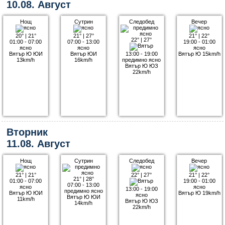
10.08. Август
Нощ
Сутрин
Следобед
Вечер
20°
|
21°
21°
|
27°
21°
|
22°
22°
|
27°
01:00 - 07:00
07:00 - 13:00
19:00 - 01:00
ясно
ясно
ясно
Вятър Ю ЮИ
Вятър ЮИ
13:00 - 19:00
Вятър Ю 15km/h
13km/h
16km/h
предимно ясно
Вятър Ю ЮЗ
22km/h
Вторник
11.08. Август
Нощ
Сутрин
Следобед
Вечер
21°
|
21°
22°
|
27°
21°
|
22°
21°
|
28°
01:00 - 07:00
19:00 - 01:00
07:00 - 13:00
ясно
ясно
13:00 - 19:00
предимно ясно
Вятър Ю ЮИ
Вятър Ю 19km/h
ясно
Вятър Ю ЮИ
11km/h
Вятър Ю ЮЗ
14km/h
22km/h