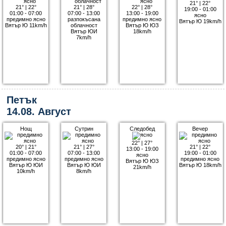
21°
|
22°
21°
|
22°
21°
|
28°
22°
|
28°
19:00 - 01:00
01:00 - 07:00
07:00 - 13:00
13:00 - 19:00
ясно
предимно ясно
разпокъсана
предимно ясно
Вятър Ю 19km/h
Вятър Ю 11km/h
облачност
Вятър Ю ЮЗ
Вятър ЮИ
18km/h
7km/h
Петък
14.08. Август
Нощ
Сутрин
Следобед
Вечер
22°
|
27°
20°
|
21°
21°
|
27°
21°
|
22°
13:00 - 19:00
01:00 - 07:00
07:00 - 13:00
19:00 - 01:00
ясно
предимно ясно
предимно ясно
предимно ясно
Вятър Ю ЮЗ
Вятър Ю ЮИ
Вятър Ю ЮИ
Вятър Ю 18km/h
21km/h
10km/h
8km/h