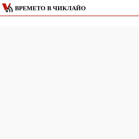
ВРЕМЕТО В ЧИКЛАЙО