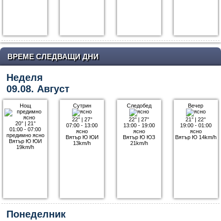
ВРЕМЕ СЛЕДВАЩИ ДНИ
Неделя
09.08. Август
Нощ
Сутрин
Следобед
Вечер
22°
|
27°
22°
|
27°
21°
|
22°
20°
|
21°
07:00 - 13:00
13:00 - 19:00
19:00 - 01:00
01:00 - 07:00
ясно
ясно
ясно
предимно ясно
Вятър Ю ЮИ
Вятър Ю ЮЗ
Вятър Ю 14km/h
Вятър Ю ЮИ
13km/h
21km/h
19km/h
Понеделник