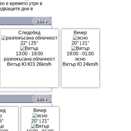
во е времето утре в
едващите дни в
24ч
▼
Следобед
Вечер
22°
|
25°
20°
|
21°
13:00 - 19:00
19:00 - 01:00
разпокъсана облачност
ясно
Вятър Ю ЮЗ 26km/h
Вятър Ю 24km/h
24h
▼
бед
Вечер
5°
20°
|
21°