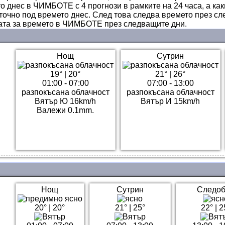
о днес в ЧИМБОТЕ с 4 прогнози в рамките на 24 часа, а как
очно под времето днес. След това следва времето през сл
ата за времето в ЧИМБОТЕ през следващите дни.
Нощ
Сутрин
19°
|
20°
21°
|
26°
01:00 - 07:00
07:00 - 13:00
разпокъсана облачност
разпокъсана облачност
Вятър Ю 16km/h
Вятър И 15km/h
Валежи 0.1mm.
Нощ
Сутрин
Следо
20°
|
20°
21°
|
25°
22°
|
2