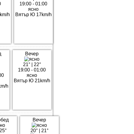
0
19:00 - 01:00
ясно
km/h
Вятър Ю 17km/h
д
Вечер
21°
|
22°
19:00 - 01:00
00
ясно
Вятър Ю 21km/h
km/h
обед
Вечер
25°
20°
|
21°