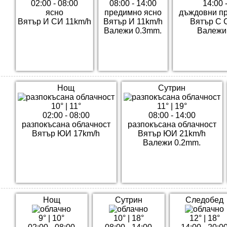
02:00 - 08:00
08:00 - 14:00
14:00 
ясно
предимно ясно
дъждовни п
Вятър И СИ 11km/h
Вятър И 11km/h
Вятър С 
Валежи 0.3mm.
Валежи
Нощ
Сутрин
10°
|
11°
11°
|
19°
02:00 - 08:00
08:00 - 14:00
разпокъсана облачност
разпокъсана облачност
Вятър ЮИ 17km/h
Вятър ЮИ 21km/h
Валежи 0.2mm.
Нощ
Сутрин
Следобед
9°
|
10°
10°
|
18°
12°
|
18°