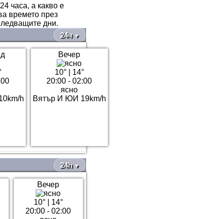
4 часа, а какво е
ва времето през
следващите дни.
24ч
▼
ед
Вечер
°
10°
|
14°
:00
20:00 - 02:00
ясно
10km/h
Вятър И ЮИ 19km/h
24h
▼
Вечер
10°
|
14°
20:00 - 02:00