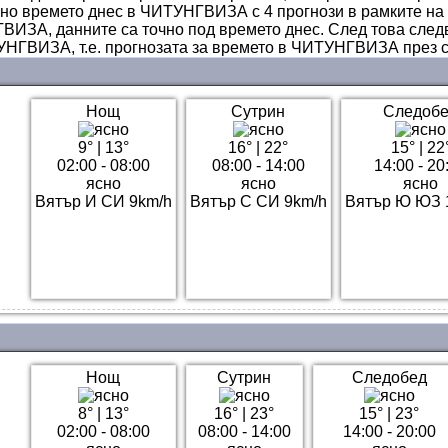
ано времето днес в ЧИТУНГВИЗА с 4 прогнози в рамките на 2
ВИЗА, данните са точно под времето днес. След това след
НГВИЗА, т.е. прогнозата за времето в ЧИТУНГВИЗА през 
Нощ
Сутрин
Следоб
9°
|
13°
16°
|
22°
15°
|
22
02:00 - 08:00
08:00 - 14:00
14:00 - 20
ясно
ясно
ясно
Вятър И СИ 9km/h
Вятър С СИ 9km/h
Вятър Ю ЮЗ 
Нощ
Сутрин
Следобед
8°
|
13°
16°
|
23°
15°
|
23°
02:00 - 08:00
08:00 - 14:00
14:00 - 20:00