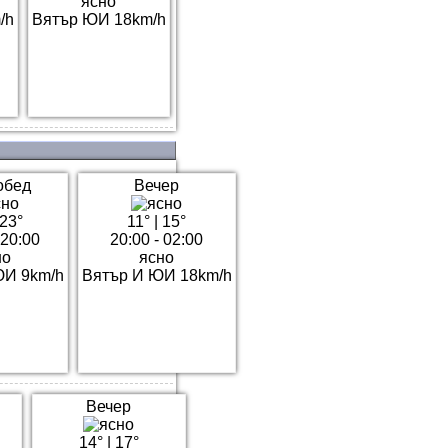
ясно
/h
Вятър ЮИ 18km/h
обед
Вечер
23°
11°
|
15°
 20:00
20:00 - 02:00
но
ясно
ЮИ 9km/h
Вятър И ЮИ 18km/h
Вечер
14°
|
17°