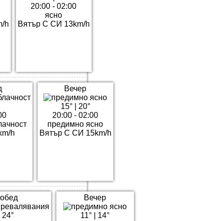
20:00 - 02:00
ясно
m/h
Вятър С СИ 13km/h
д
Вечер
15°
|
20°
00
20:00 - 02:00
лачност
предимно ясно
km/h
Вятър С СИ 15km/h
обед
Вечер
|
24°
11°
|
14°