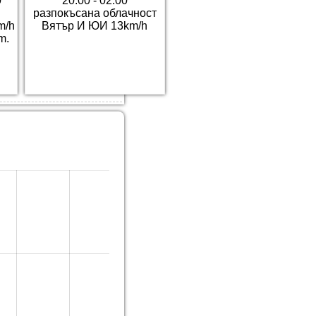
0
20:00 - 02:00
разпокъсана облачност
m/h
Вятър И ЮИ 13km/h
m.