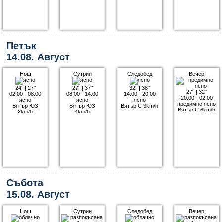
Петък
14.08. Август
Нощ
Сутрин
Следобед
Вечер
24°
|
27°
27°
|
37°
32°
|
38°
27°
|
32°
02:00 - 08:00
08:00 - 14:00
14:00 - 20:00
20:00 - 02:00
ясно
ясно
ясно
предимно ясно
Вятър ЮЗ
Вятър ЮЗ
Вятър С 3km/h
Вятър С 6km/h
2km/h
4km/h
Събота
15.08. Август
Нощ
Сутрин
Следобед
Вечер