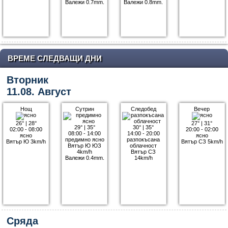
Валежи 0.7mm.
Валежи 0.8mm.
ВРЕМЕ СЛЕДВАЩИ ДНИ
Вторник
11.08. Август
Нощ
Сутрин
Следобед
Вечер
26°
|
28°
27°
|
31°
29°
|
35°
30°
|
35°
02:00 - 08:00
20:00 - 02:00
08:00 - 14:00
14:00 - 20:00
ясно
ясно
предимно ясно
разпокъсана
Вятър Ю 3km/h
Вятър СЗ 5km/h
Вятър Ю ЮЗ
облачност
4km/h
Вятър СЗ
Валежи 0.4mm.
14km/h
Сряда