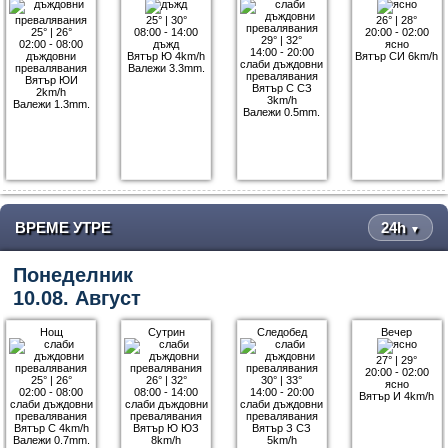
25°
|
30°
26°
|
28°
25°
|
26°
08:00 - 14:00
20:00 - 02:00
29°
|
32°
02:00 - 08:00
дъжд
ясно
14:00 - 20:00
дъждовни
Вятър Ю 4km/h
Вятър СИ 6km/h
слаби дъждовни
превалявания
Валежи 3.3mm.
превалявания
Вятър ЮИ
Вятър С СЗ
2km/h
3km/h
Валежи 1.3mm.
Валежи 0.5mm.
ВРЕМЕ УТРЕ
24h
▼
Понеделник
10.08. Август
Нощ
Сутрин
Следобед
Вечер
27°
|
29°
20:00 - 02:00
25°
|
26°
26°
|
32°
30°
|
33°
ясно
02:00 - 08:00
08:00 - 14:00
14:00 - 20:00
Вятър И 4km/h
слаби дъждовни
слаби дъждовни
слаби дъждовни
превалявания
превалявания
превалявания
Вятър С 4km/h
Вятър Ю ЮЗ
Вятър З СЗ
Валежи 0.7mm.
8km/h
5km/h