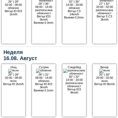
26°
|
28°
32°
|
36°
28°
|
36°
27°
|
32°
02:00 - 08:00
14:00 - 20:00
08:00 - 14:00
20:00 - 02:00
облачно
облачно
разпокъсана
разпокъсана
Вятър Ю ЮЗ
Вятър СЗ
облачност
облачност
1km/h
14km/h
Вятър ЮЗ
Вятър З СЗ
Валежи 0.2mm.
5km/h
3km/h
Валежи 0.3mm.
Неделя
16.08. Август
Нощ
Сутрин
Следобед
Вечер
26°
|
28°
28°
|
31°
25°
|
30°
30°
|
32°
02:00 - 08:00
08:00 - 14:00
20:00 - 02:00
14:00 - 20:00
ясно
облачно
ясно
разпокъсана
Вятър Ю 2km/h
Вятър Ю ЮЗ
Вятър Ю 8km/h
облачност
3km/h
Вятър ЮЗ
Валежи 0.1mm.
9km/h