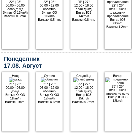
22°
|
23°
22°
|
25°
25°
|
27°
00:00 - 06:00
06:00 - 12:00
12:00 - 18:00
22°
|
26°
слаб дъжд
облачно
слаб дъжд
18:00 - 00:00
Вятър Ю 13km/h
Вятър ЮЗ
Вятър ЮЗ
дъждовни
Валежи 0.6mm.
11km/h
14km/h
превалявания
Валежи 0.5mm.
Валежи 0.8mm.
Вятър ЮЗ
8km/h
Валежи 1.2mm.
Понеделник
17.08. Август
Нощ
Сутрин
Следобед
Вечер
21°
|
22°
21°
|
25°
25°
|
27°
23°
|
25°
00:00 - 06:00
06:00 - 12:00
12:00 - 18:00
18:00 - 00:00
дъжд
облачно
слаб дъжд
предимно ясно
Вятър Ю ЮЗ
Вятър Ю ЮЗ
Вятър ЮЗ
Вятър Ю ЮЗ
11km/h
12km/h
15km/h
12km/h
Валежи 1mm.
Валежи 0.3mm.
Валежи 0.7mm.