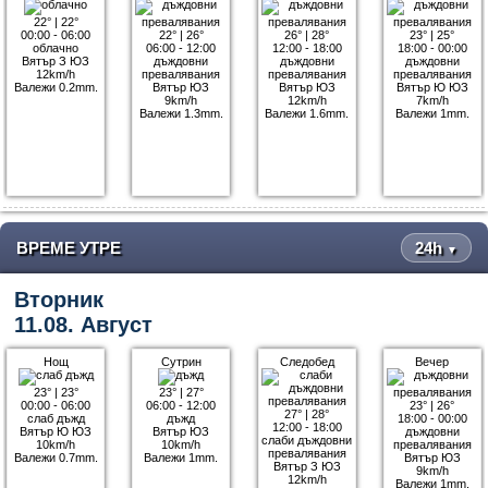
22°
|
22°
00:00 - 06:00
22°
|
26°
26°
|
28°
23°
|
25°
облачно
06:00 - 12:00
12:00 - 18:00
18:00 - 00:00
Вятър З ЮЗ
дъждовни
дъждовни
дъждовни
12km/h
превалявания
превалявания
превалявания
Валежи 0.2mm.
Вятър ЮЗ
Вятър ЮЗ
Вятър Ю ЮЗ
9km/h
12km/h
7km/h
Валежи 1.3mm.
Валежи 1.6mm.
Валежи 1mm.
ВРЕМЕ УТРЕ
24h
▼
Вторник
11.08. Август
Нощ
Сутрин
Следобед
Вечер
23°
|
23°
23°
|
27°
00:00 - 06:00
06:00 - 12:00
23°
|
26°
27°
|
28°
слаб дъжд
дъжд
18:00 - 00:00
12:00 - 18:00
Вятър Ю ЮЗ
Вятър ЮЗ
дъждовни
слаби дъждовни
10km/h
10km/h
превалявания
превалявания
Валежи 0.7mm.
Валежи 1mm.
Вятър ЮЗ
Вятър З ЮЗ
9km/h
12km/h
Валежи 1mm.