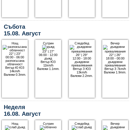
Събота
15.08. Август
Нощ
Сутрин
Следобед
Вечер
23°
|
27°
22°
|
23°
06:00 - 12:00
26°
|
29°
22°
|
26°
00:00 - 06:00
дъжд
12:00 - 18:00
18:00 - 00:00
разпокъсана
Вятър ЮЗ
дъждовни
дъждовни
облачност
11km/h
превалявания
превалявания
Вятър Ю ЮЗ
Валежи 1.1mm.
Вятър З ЮЗ
Вятър З 7km/h
14km/h
13km/h
Валежи 1.9mm.
Валежи 0.3mm.
Валежи 2.2mm.
Неделя
16.08. Август
Нощ
Сутрин
Следобед
Вечер