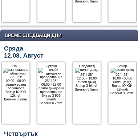
Валежи 0.8mm.
ВРЕМЕ СЛЕДВАЩИ ДНИ
Сряда
12.08. Август
Нощ
Сутрин
Следобед
Вечер
24°
|
28°
22°
|
23°
22°
|
23°
12:00 - 18:00
18:00 - 00:00
00:00 - 06:00
23°
|
28°
силен дъжд
силен дъжд
разпокъсана
06:00 - 12:00
Вятър З 9km/h
Вятър Ю ЮИ
облачност
слаби дъждовни
Валежи 5.5mm.
12km/h
Вятър Ю ЮЗ
превалявания
Валежи 9.5mm.
12km/h
Вятър З ЮЗ
Валежи 0.2mm.
9km/h
Валежи 0.7mm.
Четвъртък