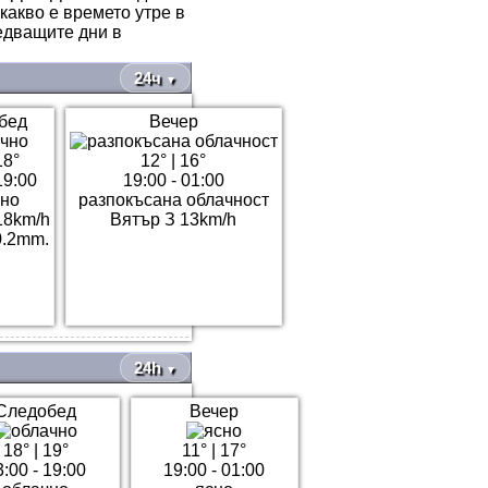
какво е времето утре в
едващите дни в
24ч
▼
бед
Вечер
18°
12°
|
16°
19:00
19:00 - 01:00
чно
разпокъсана облачност
18km/h
Вятър З 13km/h
0.2mm.
24h
▼
Следобед
Вечер
18°
|
19°
11°
|
17°
3:00 - 19:00
19:00 - 01:00