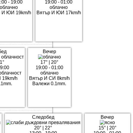
:00 - 19:00
19:00 - 01:00
облачно
облачно
 И ЮИ 19km/h
Вятър И ЮИ 17km/h
бед
Вечер
1°
17°
|
20°
19:00
19:00 - 01:00
облачност
облачно
 19km/h
Вятър И СИ 8km/h
.1mm.
Валежи 0.1mm.
Следобед
Вечер
20°
|
22°
15°
|
20°