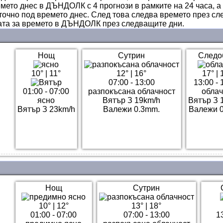
мето днес в ДЪНДОЛК с 4 прогнози в рамките на 24 часа, а 
очно под времето днес. След това следва времето през сл
ата за времето в ДЪНДОЛК през следващите дни.
Нощ
Сутрин
Следо
10°
|
11°
12°
|
16°
17°
|
07:00 - 13:00
13:00 - 
01:00 - 07:00
разпокъсана облачност
обла
ясно
Вятър З 19km/h
Вятър З 
Вятър З 23km/h
Валежи 0.3mm.
Валежи 
Нощ
Сутрин
10°
|
12°
13°
|
18°
01:00 - 07:00
07:00 - 13:00
1