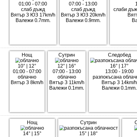
01:00 - 07:00
07:00 - 13:00
слаб дъжд
слаб дъжд
слаби дъ
Вятър З ЮЗ 17km/h
Вятър З ЮЗ 20km/h
Вят
Валежи 0.7mm.
Валежи 0.9mm.
В
Нощ
Сутрин
Следобед
10°
|
12°
12°
|
16°
16°
|
17°
01:00 - 07:00
07:00 - 13:00
13:00 - 19:00
облачно
облачно
разпокъсана облач
Вятър З 8km/h
Вятър З 11km/h
Вятър З 14km/
Валежи 0.1mm.
Валежи 0.1mm.
Нощ
Сутрин
14°
|
15°
15°
|
18°