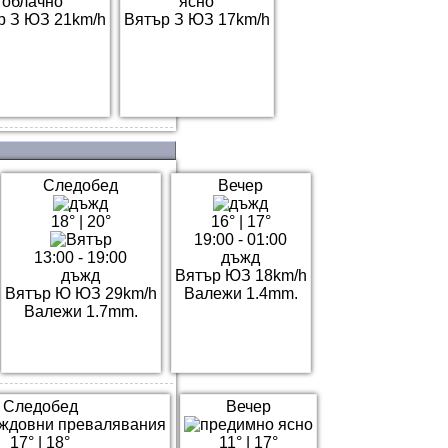
облачно
ясно
р З ЮЗ 21km/h
Вятър З ЮЗ 17km/h
Следобед
Вечер
18°
|
20°
16°
|
17°
19:00 - 01:00
13:00 - 19:00
дъжд
дъжд
Вятър ЮЗ 18km/h
Вятър Ю ЮЗ 29km/h
Валежи 1.4mm.
Валежи 1.7mm.
Следобед
Вечер
17°
|
18°
11°
|
17°