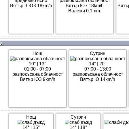
предимно ясно
разпокъсана облачност
Вятър З ЮЗ 18km/h
Вятър ЮЗ 18km/h
Вятъ
Валежи 0.1mm.
И
Нощ
Сутрин
10°
|
13°
14°
|
20°
01:00 - 07:00
07:00 - 13:00
разпокъсана облачност
разпокъсана облачност
Вятър ЮЗ 9km/h
Вятър Ю 14km/h
Нощ
Сутрин
14°
|
15°
14°
|
18°