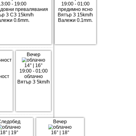
13:00 - 19:00
19:00 - 01:00
ждовни превалявания
предимно ясно
ър З СЗ 15km/h
Вятър З 15km/h
алежи 0.6mm.
Валежи 0.1mm.
Вечер
14°
|
16°
19:00 - 01:00
ност
облачно
h
Вятър З 5km/h
Следобед
Вечер
18°
|
19°
16°
|
18°