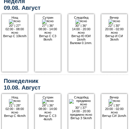
Неделя
09.08. Август
Нощ
Сутрин
Следобед
Вечер
20°
|
27°
27°
|
36°
30°
|
36°
22°
|
30°
02:00 - 08:00
08:00 - 14:00
14:00 - 20:00
20:00 - 02:00
ясно
ясно
ясно
ясно
Вятър С 10km/h
Вятър С СЗ
Вятър Ю ЮИ
Вятър И СИ
8km/h
1km/h
3km/h
Валежи 0.1mm.
Понеделник
10.08. Август
Нощ
Сутрин
Следобед
Вечер
21°
|
28°
28°
|
36°
24°
|
30°
30°
|
37°
02:00 - 08:00
08:00 - 14:00
20:00 - 02:00
14:00 - 20:00
ясно
ясно
ясно
предимно ясно
Вятър С 4km/h
Вятър С СЗ
Вятър СИ 1km/h
Вятър З 5km/h
4km/h