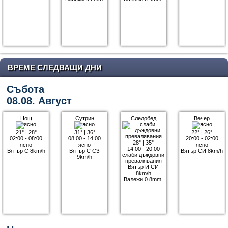
ВРЕМЕ СЛЕДВАЩИ ДНИ
Събота
08.08. Август
Нощ
Сутрин
Следобед
Вечер
21°
|
28°
31°
|
36°
22°
|
26°
02:00 - 08:00
08:00 - 14:00
20:00 - 02:00
28°
|
35°
ясно
ясно
ясно
14:00 - 20:00
Вятър С 8km/h
Вятър С СЗ
Вятър СИ 8km/h
слаби дъждовни
9km/h
превалявания
Вятър И СИ
8km/h
Валежи 0.8mm.