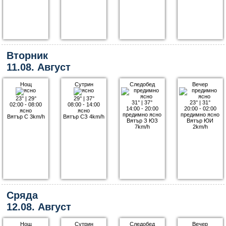
Вторник
11.08. Август
Нощ
Сутрин
Следобед
Вечер
23°
|
29°
29°
|
37°
31°
|
37°
23°
|
31°
02:00 - 08:00
08:00 - 14:00
14:00 - 20:00
20:00 - 02:00
ясно
ясно
предимно ясно
предимно ясно
Вятър С 3km/h
Вятър СЗ 4km/h
Вятър З ЮЗ
Вятър ЮИ
7km/h
2km/h
Сряда
12.08. Август
Нощ
Сутрин
Следобед
Вечер