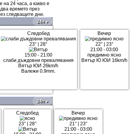
 на 24 часа, а какво е
едва времето през
ез следващите дни.
24ч
▼
Следобед
Вечер
23°
|
28°
22°
|
23°
21:00 - 03:00
15:00 - 21:00
предимно ясно
слаби дъждовни превалявания
Вятър Ю ЮИ 16km/h
Вятър ЮИ 26km/h
Валежи 0.9mm.
24h
▼
Следобед
Вечер
23°
|
28°
21°
|
23°
21:00 - 03:00