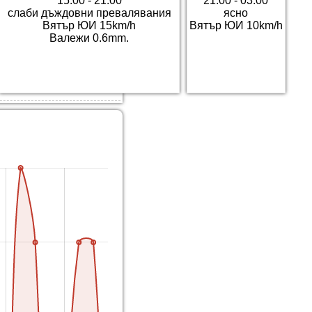
15:00 - 21:00
21:00 - 03:00
слаби дъждовни превалявания
ясно
Вятър ЮИ 15km/h
Вятър ЮИ 10km/h
Валежи 0.6mm.