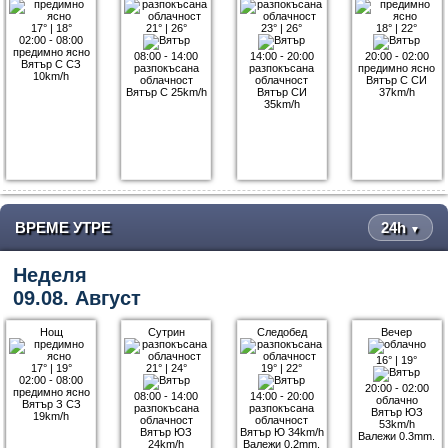
17°
|
18°
21°
|
26°
23°
|
26°
18°
|
22°
02:00 - 08:00
предимно ясно
08:00 - 14:00
14:00 - 20:00
20:00 - 02:00
Вятър С СЗ
разпокъсана
разпокъсана
предимно ясно
10km/h
облачност
облачност
Вятър С СИ
Вятър С 25km/h
Вятър СИ
37km/h
35km/h
ВРЕМЕ УТРЕ
24h
▼
Неделя
09.08. Август
Нощ
Сутрин
Следобед
Вечер
16°
|
19°
17°
|
19°
21°
|
24°
19°
|
22°
02:00 - 08:00
20:00 - 02:00
предимно ясно
08:00 - 14:00
14:00 - 20:00
облачно
Вятър З СЗ
разпокъсана
разпокъсана
Вятър ЮЗ
19km/h
облачност
облачност
53km/h
Вятър ЮЗ
Вятър Ю 34km/h
Валежи 0.3mm.
24km/h
Валежи 0.2mm.