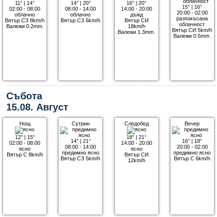
11°
|
14°
14°
|
20°
16°
|
20°
15°
|
16°
02:00 - 08:00
08:00 - 14:00
14:00 - 20:00
20:00 - 02:00
облачно
облачно
дъжд
разпокъсана
Вятър СЗ 8km/h
Вятър СЗ 6km/h
Вятър СИ
облачност
Валежи 0.2mm.
18km/h
Вятър СИ 5km/h
Валежи 1.3mm.
Валежи 0.5mm.
Събота
15.08. Август
Нощ
Сутрин
Следобед
Вечер
12°
|
15°
18°
|
21°
14°
|
21°
16°
|
18°
02:00 - 08:00
14:00 - 20:00
08:00 - 14:00
20:00 - 02:00
ясно
ясно
предимно ясно
предимно ясно
Вятър С 8km/h
Вятър СИ
Вятър СЗ 5km/h
Вятър С 6km/h
12km/h