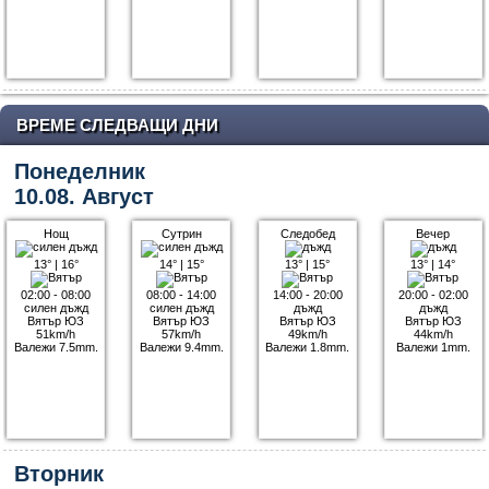
ВРЕМЕ СЛЕДВАЩИ ДНИ
Понеделник
10.08. Август
Нощ
Сутрин
Следобед
Вечер
13°
|
16°
14°
|
15°
13°
|
15°
13°
|
14°
02:00 - 08:00
08:00 - 14:00
14:00 - 20:00
20:00 - 02:00
силен дъжд
силен дъжд
дъжд
дъжд
Вятър ЮЗ
Вятър ЮЗ
Вятър ЮЗ
Вятър ЮЗ
51km/h
57km/h
49km/h
44km/h
Валежи 7.5mm.
Валежи 9.4mm.
Валежи 1.8mm.
Валежи 1mm.
Вторник