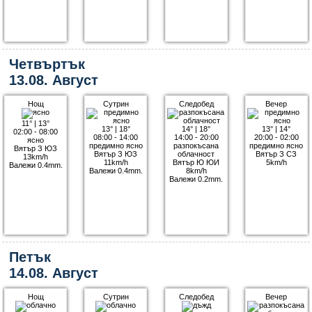
Четвъртък
13.08. Август
Нощ
Сутрин
Следобед
Вечер
11°
|
13°
13°
|
18°
14°
|
18°
13°
|
14°
02:00 - 08:00
08:00 - 14:00
14:00 - 20:00
20:00 - 02:00
ясно
предимно ясно
разпокъсана
предимно ясно
Вятър З ЮЗ
Вятър З ЮЗ
облачност
Вятър З СЗ
13km/h
11km/h
Вятър Ю ЮИ
5km/h
Валежи 0.4mm.
Валежи 0.4mm.
8km/h
Валежи 0.2mm.
Петък
14.08. Август
Нощ
Сутрин
Следобед
Вечер