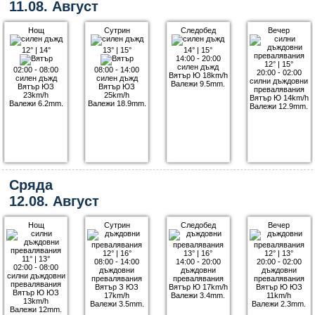
11.08. Август
Нощ
Сутрин
Следобед
Вечер
12°
|
14°
13°
|
15°
14°
|
15°
14:00 - 20:00
12°
|
15°
силен дъжд
02:00 - 08:00
08:00 - 14:00
20:00 - 02:00
Вятър Ю 18km/h
силен дъжд
силен дъжд
силни дъждовни
Валежи 9.5mm.
Вятър ЮЗ
Вятър ЮЗ
превалявания
23km/h
25km/h
Вятър Ю 14km/h
Валежи 6.2mm.
Валежи 18.9mm.
Валежи 12.9mm.
Сряда
12.08. Август
Нощ
Сутрин
Следобед
Вечер
12°
|
16°
13°
|
16°
12°
|
13°
11°
|
13°
08:00 - 14:00
14:00 - 20:00
20:00 - 02:00
02:00 - 08:00
дъждовни
дъждовни
дъждовни
силни дъждовни
превалявания
превалявания
превалявания
превалявания
Вятър З ЮЗ
Вятър Ю 17km/h
Вятър Ю ЮЗ
Вятър Ю ЮЗ
17km/h
Валежи 3.4mm.
11km/h
13km/h
Валежи 3.5mm.
Валежи 2.3mm.
Валежи 12mm.