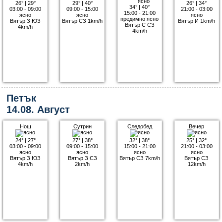
26°
|
29°
29°
|
40°
26°
|
34°
34°
|
40°
03:00 - 09:00
09:00 - 15:00
21:00 - 03:00
15:00 - 21:00
ясно
ясно
ясно
предимно ясно
Вятър З ЮЗ
Вятър СЗ 1km/h
Вятър И 1km/h
Вятър С СЗ
4km/h
4km/h
Петък
14.08. Август
Нощ
Сутрин
Следобед
Вечер
24°
|
27°
27°
|
38°
32°
|
38°
25°
|
32°
03:00 - 09:00
09:00 - 15:00
15:00 - 21:00
21:00 - 03:00
ясно
ясно
ясно
ясно
Вятър З ЮЗ
Вятър З СЗ
Вятър СЗ 7km/h
Вятър СЗ
4km/h
2km/h
12km/h