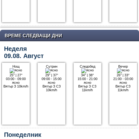
ВРЕМЕ СЛЕДВАЩИ ДНИ
Неделя
09.08. Август
Нощ
Сутрин
Следобед
Вечер
25°
|
27°
29°
|
37°
34°
|
38°
26°
|
33°
03:00 - 09:00
09:00 - 15:00
15:00 - 21:00
21:00 - 03:00
ясно
ясно
ясно
ясно
Вятър З 10km/h
Вятър З СЗ
Вятър З СЗ
Вятър СЗ
10km/h
11km/h
11km/h
Понеделник