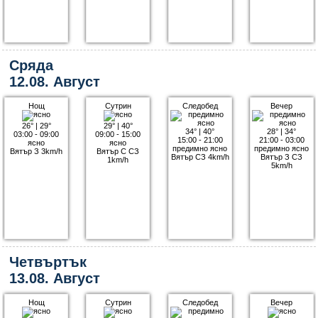
Сряда
12.08. Август
Нощ
Сутрин
Следобед
Вечер
26°
|
29°
29°
|
40°
34°
|
40°
28°
|
34°
03:00 - 09:00
09:00 - 15:00
15:00 - 21:00
21:00 - 03:00
ясно
ясно
предимно ясно
предимно ясно
Вятър З 3km/h
Вятър С СЗ
Вятър СЗ 4km/h
Вятър З СЗ
1km/h
5km/h
Четвъртък
13.08. Август
Нощ
Сутрин
Следобед
Вечер