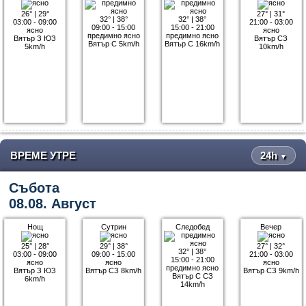
26°
|
29°
27°
|
31°
32°
|
38°
32°
|
38°
03:00 - 09:00
21:00 - 03:00
09:00 - 15:00
15:00 - 21:00
ясно
ясно
предимно ясно
предимно ясно
Вятър З ЮЗ
Вятър СЗ
Вятър С 5km/h
Вятър С 16km/h
5km/h
10km/h
ВРЕМЕ УТРЕ
24h
▼
Събота
08.08. Август
Нощ
Сутрин
Следобед
Вечер
25°
|
28°
29°
|
38°
27°
|
32°
32°
|
38°
03:00 - 09:00
09:00 - 15:00
21:00 - 03:00
15:00 - 21:00
ясно
ясно
ясно
предимно ясно
Вятър З ЮЗ
Вятър СЗ 8km/h
Вятър СЗ 9km/h
Вятър С СЗ
6km/h
14km/h