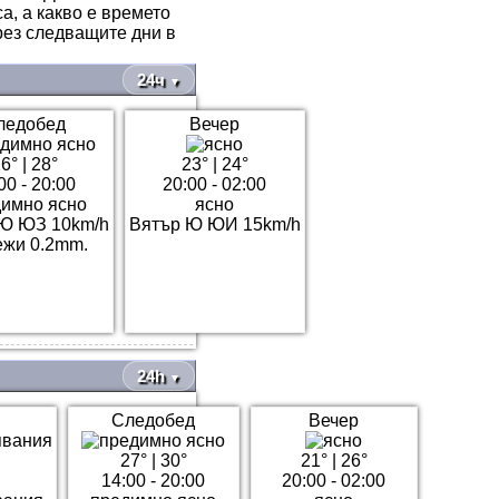
а, а какво е времето
рез следващите дни в
24ч
▼
ледобед
Вечер
6°
|
28°
23°
|
24°
00 - 20:00
20:00 - 02:00
имно ясно
ясно
Ю ЮЗ 10km/h
Вятър Ю ЮИ 15km/h
жи 0.2mm.
24h
▼
Следобед
Вечер
27°
|
30°
21°
|
26°
14:00 - 20:00
20:00 - 02:00