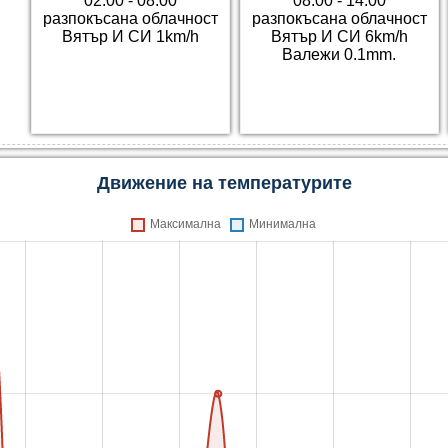
02:00 - 08:00
08:00 - 14:00
разпокъсана облачност
разпокъсана облачност
Вятър И СИ 1km/h
Вятър И СИ 6km/h
Валежи 0.1mm.
Движение на температурите