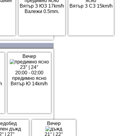
вания
предимно ясно
ясно
Вятър З ЮЗ 17km/h
Вятър З СЗ 15km/h
Валежи 0.5mm.
Вечер
23°
|
24°
20:00 - 02:00
предимно ясно
h
Вятър Ю 14km/h
едобед
Вечер
2°
|
27°
21°
|
22°