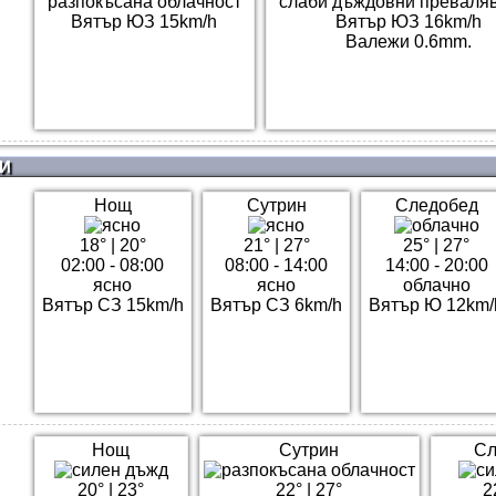
разпокъсана облачност
слаби дъждовни преваля
Вятър ЮЗ 15km/h
Вятър ЮЗ 16km/h
Валежи 0.6mm.
И
Нощ
Сутрин
Следобед
18°
|
20°
21°
|
27°
25°
|
27°
02:00 - 08:00
08:00 - 14:00
14:00 - 20:00
ясно
ясно
облачно
Вятър СЗ 15km/h
Вятър СЗ 6km/h
Вятър Ю 12km/
Нощ
Сутрин
Сл
20°
|
23°
22°
|
27°
2