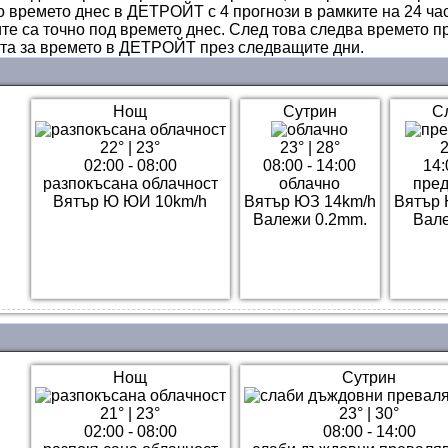
о времето днес в ДЕТРОЙТ с 4 прогнози в рамките на 24 час
те са точно под времето днес. След това следва времето п
ата за времето в ДЕТРОЙТ през следващите дни.
Нощ
Сутрин
С
22°
|
23°
23°
|
28°
2
02:00 - 08:00
08:00 - 14:00
14:
разпокъсана облачност
облачно
пред
Вятър Ю ЮИ 10km/h
Вятър ЮЗ 14km/h
Вятър 
Валежи 0.2mm.
Вале
Нощ
Сутрин
21°
|
23°
23°
|
30°
02:00 - 08:00
08:00 - 14:00