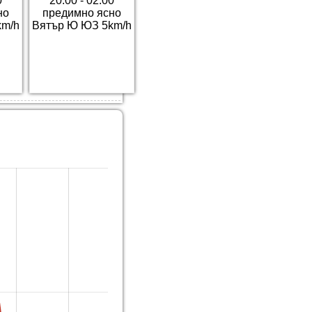
0
20:00 - 02:00
но
предимно ясно
km/h
Вятър Ю ЮЗ 5km/h