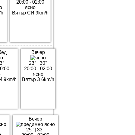
20:00 - 02:00
о
ясно
/h
Вятър СИ 9km/h
бед
Вечер
3°
23°
|
30°
20:00
20:00 - 02:00
о
ясно
И 9km/h
Вятър З 6km/h
Вечер
25°
|
33°