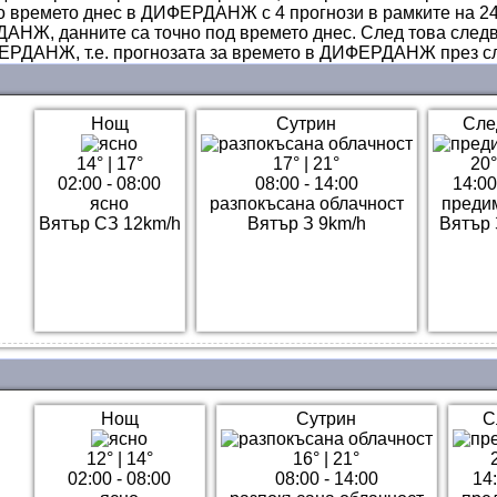
о времето днес в ДИФЕРДАНЖ с 4 прогнози в рамките на 24 
АНЖ, данните са точно под времето днес. След това след
ЕРДАНЖ, т.е. прогнозата за времето в ДИФЕРДАНЖ през с
Нощ
Сутрин
Сле
14°
|
17°
17°
|
21°
20°
02:00 - 08:00
08:00 - 14:00
14:00
ясно
разпокъсана облачност
преди
Вятър СЗ 12km/h
Вятър З 9km/h
Вятър 
Нощ
Сутрин
С
12°
|
14°
16°
|
21°
02:00 - 08:00
08:00 - 14:00
14: