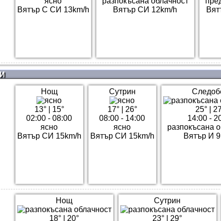
ясно
разпокъсана облачност
пре
Вятър С СИ 13km/h
Вятър СИ 12km/h
Вят
И
Нощ
Сутрин
Следоб
13°
|
15°
17°
|
26°
25°
|
27
02:00 - 08:00
08:00 - 14:00
14:00 - 2
ясно
ясно
разпокъсана о
Вятър СИ 15km/h
Вятър СИ 15km/h
Вятър И 9
Нощ
Сутрин
18°
|
20°
23°
|
29°