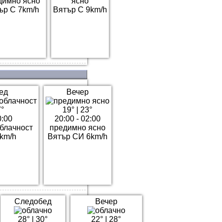
димно ясно
ясно
ър С 7km/h
Вятър С 9km/h
ед
Вечер
°
19°
|
23°
0:00
20:00 - 02:00
блачност
предимно ясно
km/h
Вятър СИ 6km/h
Следобед
Вечер
28°
|
30°
22°
|
28°