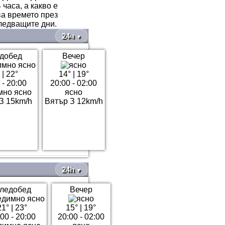
часа, а какво е
ва времето през
ледващите дни.
24ч
▼
добед
Вечер
|
22°
14°
|
19°
 - 20:00
20:00 - 02:00
мно ясно
ясно
З 15km/h
Вятър З 12km/h
24h
▼
ледобед
Вечер
21°
|
23°
15°
|
19°
00 - 20:00
20:00 - 02:00