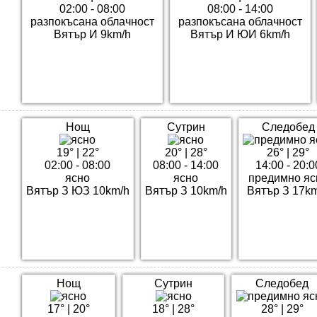
02:00 - 08:00
08:00 - 14:00
разпокъсана облачност
разпокъсана облачност
Вятър И 9km/h
Вятър И ЮИ 6km/h
Нощ
Сутрин
Следобед
19°
|
22°
20°
|
28°
26°
|
29°
02:00 - 08:00
08:00 - 14:00
14:00 - 20:0
ясно
ясно
предимно яс
Вятър З ЮЗ 10km/h
Вятър З 10km/h
Вятър З 17k
Нощ
Сутрин
Следобед
17°
|
20°
18°
|
28°
28°
|
29°