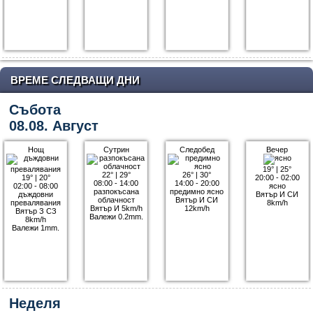
ВРЕМЕ СЛЕДВАЩИ ДНИ
Събота
08.08. Август
Нощ
Сутрин
Следобед
Вечер
19°
|
25°
22°
|
29°
26°
|
30°
19°
|
20°
20:00 - 02:00
08:00 - 14:00
14:00 - 20:00
02:00 - 08:00
ясно
разпокъсана
предимно ясно
дъждовни
Вятър И СИ
облачност
Вятър И СИ
превалявания
8km/h
Вятър И 5km/h
12km/h
Вятър З СЗ
Валежи 0.2mm.
8km/h
Валежи 1mm.
Неделя