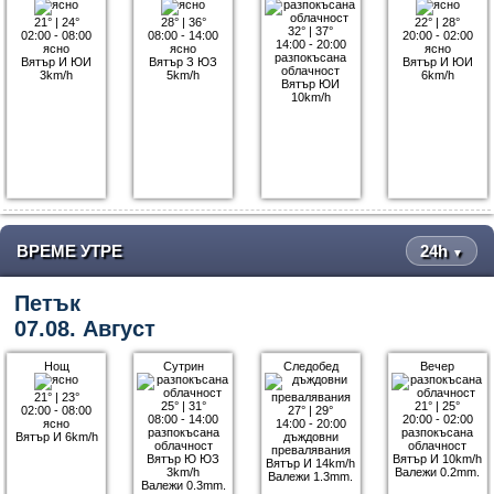
21°
|
24°
28°
|
36°
22°
|
28°
32°
|
37°
02:00 - 08:00
08:00 - 14:00
20:00 - 02:00
14:00 - 20:00
ясно
ясно
ясно
разпокъсана
Вятър И ЮИ
Вятър З ЮЗ
Вятър И ЮИ
облачност
3km/h
5km/h
6km/h
Вятър ЮИ
10km/h
ВРЕМЕ УТРЕ
24h
▼
Петък
07.08. Август
Нощ
Сутрин
Следобед
Вечер
21°
|
23°
25°
|
31°
21°
|
25°
02:00 - 08:00
27°
|
29°
08:00 - 14:00
20:00 - 02:00
ясно
14:00 - 20:00
разпокъсана
разпокъсана
Вятър И 6km/h
дъждовни
облачност
облачност
превалявания
Вятър Ю ЮЗ
Вятър И 10km/h
Вятър И 14km/h
3km/h
Валежи 0.2mm.
Валежи 1.3mm.
Валежи 0.3mm.