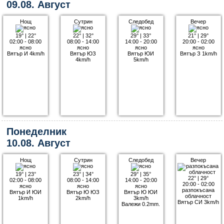
09.08. Август
Нощ
Сутрин
Следобед
Вечер
19°
|
22°
22°
|
32°
29°
|
33°
21°
|
29°
02:00 - 08:00
08:00 - 14:00
14:00 - 20:00
20:00 - 02:00
ясно
ясно
ясно
ясно
Вятър И 4km/h
Вятър ЮЗ
Вятър ЮИ
Вятър З 1km/h
4km/h
5km/h
Понеделник
10.08. Август
Нощ
Сутрин
Следобед
Вечер
19°
|
23°
23°
|
34°
29°
|
35°
22°
|
29°
02:00 - 08:00
08:00 - 14:00
14:00 - 20:00
20:00 - 02:00
ясно
ясно
ясно
разпокъсана
Вятър И ЮИ
Вятър Ю ЮЗ
Вятър Ю ЮИ
облачност
1km/h
2km/h
3km/h
Вятър СИ 3km/h
Валежи 0.2mm.