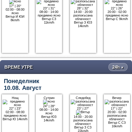
17°
|
20°
23°
|
31°
28°
|
32°
22°
|
26°
02:00 - 08:00
08:00 - 14:00
14:00 - 20:00
20:00 - 02:00
ясно
предимно ясно
разпокъсана
предимно ясно
Вятър И ЮИ
Вятър СЗ
облачност
Вятър С 9km/h
8km/h
11km/h
Вятър З ЮЗ
14km/h
ВРЕМЕ УТРЕ
24h
▼
Понеделник
10.08. Август
Нощ
Сутрин
Следобед
Вечер
24°
|
28°
22°
|
23°
23°
|
27°
17°
|
22°
08:00 - 14:00
02:00 - 08:00
20:00 - 02:00
ясно
предимно ясно
разпокъсана
Вятър ЮЗ
14:00 - 20:00
Вятър Ю 14km/h
облачност
14km/h
разпокъсана
Вятър С СЗ
облачност
16km/h
Вятър З СЗ
22km/h