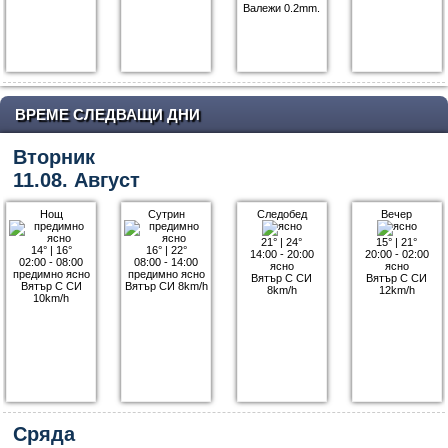
Валежи 0.2mm.
ВРЕМЕ СЛЕДВАЩИ ДНИ
Вторник
11.08. Август
Нощ
Сутрин
Следобед
Вечер
21°
|
24°
15°
|
21°
14°
|
16°
16°
|
22°
14:00 - 20:00
20:00 - 02:00
02:00 - 08:00
08:00 - 14:00
ясно
ясно
предимно ясно
предимно ясно
Вятър С СИ
Вятър С СИ
Вятър С СИ
Вятър СИ 8km/h
8km/h
12km/h
10km/h
Сряда