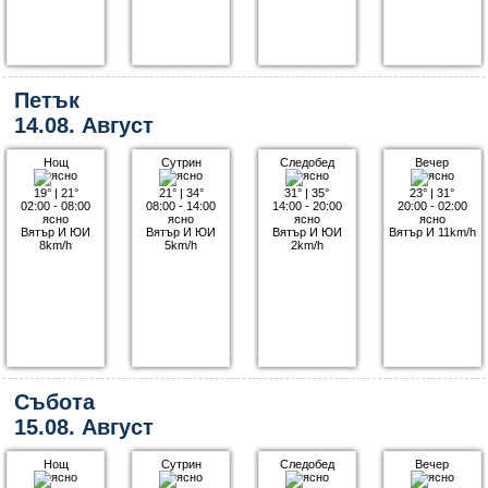
Петък
14.08. Август
Нощ
Сутрин
Следобед
Вечер
19°
|
21°
21°
|
34°
31°
|
35°
23°
|
31°
02:00 - 08:00
08:00 - 14:00
14:00 - 20:00
20:00 - 02:00
ясно
ясно
ясно
ясно
Вятър И ЮИ
Вятър И ЮИ
Вятър И ЮИ
Вятър И 11km/h
8km/h
5km/h
2km/h
Събота
15.08. Август
Нощ
Сутрин
Следобед
Вечер