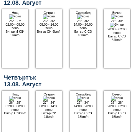
12.08. Август
Нощ
Сутрин
Следобед
Вечер
25°
|
27°
26°
|
36°
28°
|
36°
27°
|
30°
02:00 - 08:00
08:00 - 14:00
14:00 - 20:00
ясно
ясно
ясно
20:00 - 02:00
Вятър И ЮИ
Вятър СИ 9km/h
Вятър С СЗ
ясно
9km/h
18km/h
Вятър С СЗ
34km/h
Четвъртък
13.08. Август
Нощ
Сутрин
Следобед
Вечер
26°
|
28°
27°
|
34°
27°
|
34°
26°
|
28°
02:00 - 08:00
08:00 - 14:00
14:00 - 20:00
20:00 - 02:00
ясно
ясно
ясно
ясно
Вятър С 9km/h
Вятър СИ
Вятър С СЗ
Вятър С СЗ
11km/h
13km/h
15km/h