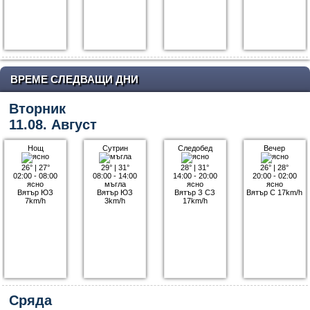
ВРЕМЕ СЛЕДВАЩИ ДНИ
Вторник
11.08. Август
Нощ
Сутрин
Следобед
Вечер
26°
|
27°
29°
|
31°
28°
|
31°
26°
|
28°
02:00 - 08:00
08:00 - 14:00
14:00 - 20:00
20:00 - 02:00
ясно
мъгла
ясно
ясно
Вятър ЮЗ
Вятър ЮЗ
Вятър З СЗ
Вятър С 17km/h
7km/h
3km/h
17km/h
Сряда