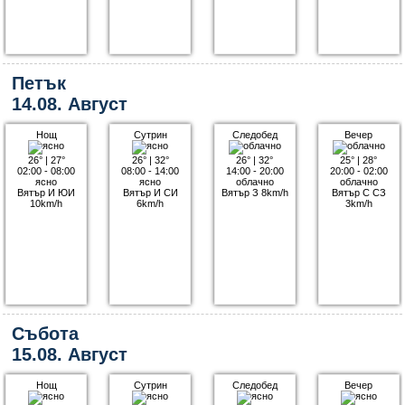
Петък
14.08. Август
Нощ
Сутрин
Следобед
Вечер
26°
|
27°
26°
|
32°
26°
|
32°
25°
|
28°
02:00 - 08:00
08:00 - 14:00
14:00 - 20:00
20:00 - 02:00
ясно
ясно
облачно
облачно
Вятър И ЮИ
Вятър И СИ
Вятър З 8km/h
Вятър С СЗ
10km/h
6km/h
3km/h
Събота
15.08. Август
Нощ
Сутрин
Следобед
Вечер