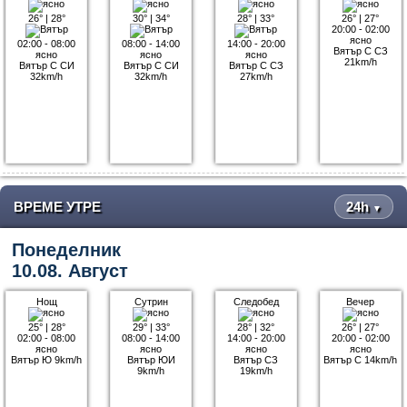
26°
|
28°
30°
|
34°
28°
|
33°
26°
|
27°
20:00 - 02:00
ясно
02:00 - 08:00
08:00 - 14:00
14:00 - 20:00
Вятър С СЗ
ясно
ясно
ясно
21km/h
Вятър С СИ
Вятър С СИ
Вятър С СЗ
32km/h
32km/h
27km/h
ВРЕМЕ УТРЕ
24h
▼
Понеделник
10.08. Август
Нощ
Сутрин
Следобед
Вечер
25°
|
28°
29°
|
33°
28°
|
32°
26°
|
27°
02:00 - 08:00
08:00 - 14:00
14:00 - 20:00
20:00 - 02:00
ясно
ясно
ясно
ясно
Вятър Ю 9km/h
Вятър ЮИ
Вятър СЗ
Вятър С 14km/h
9km/h
19km/h