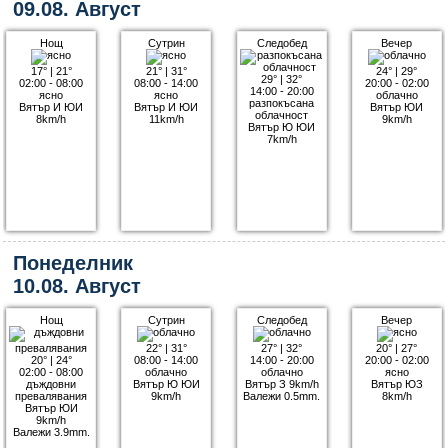
09.08. Август
Нощ
Сутрин
Следобед
Вечер
17°
|
21°
21°
|
31°
24°
|
29°
29°
|
32°
02:00 - 08:00
08:00 - 14:00
20:00 - 02:00
14:00 - 20:00
ясно
ясно
облачно
разпокъсана
Вятър И ЮИ
Вятър И ЮИ
Вятър ЮИ
облачност
8km/h
11km/h
9km/h
Вятър Ю ЮИ
7km/h
Понеделник
10.08. Август
Нощ
Сутрин
Следобед
Вечер
22°
|
31°
27°
|
32°
20°
|
27°
20°
|
24°
08:00 - 14:00
14:00 - 20:00
20:00 - 02:00
02:00 - 08:00
облачно
облачно
ясно
дъждовни
Вятър Ю ЮИ
Вятър З 9km/h
Вятър ЮЗ
превалявания
9km/h
Валежи 0.5mm.
8km/h
Вятър ЮИ
9km/h
Валежи 3.9mm.