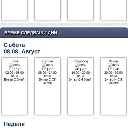
ВРЕМЕ СЛЕДВАЩИ ДНИ
Събота
08.08. Август
Нощ
Сутрин
Следобед
Вечер
13°
|
17°
19°
|
25°
24°
|
26°
17°
|
24°
02:00 - 08:00
08:00 - 14:00
14:00 - 20:00
20:00 - 02:00
ясно
ясно
ясно
ясно
Вятър С 3km/h
Вятър С СИ
Вятър СИ 6km/h
Вятър И СИ
4km/h
10km/h
Неделя