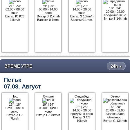
21°
|
23°
24°
|
29°
26°
|
29°
18°
|
24°
02:00 - 08:00
08:00 - 14:00
14:00 - 20:00
20:00 - 02:00
ясно
ясно
ясно
предимно ясно
Вятър Ю ЮЗ
Вятър З 11km/h
Вятър З 16km/h
Вятър З 14km/h
11km/h
Валежи 0.1mm.
Валежи 0.1mm.
ВРЕМЕ УТРЕ
24h
▼
Петък
07.08. Август
Нощ
Сутрин
Следобед
Вечер
15°
|
18°
19°
|
24°
22°
|
25°
16°
|
20°
02:00 - 08:00
08:00 - 14:00
14:00 - 20:00
20:00 - 02:00
ясно
ясно
предимно ясно
разпокъсана
Вятър З СЗ
Вятър СЗ 8km/h
Вятър З СЗ
облачност
7km/h
10km/h
Вятър С 13km/h