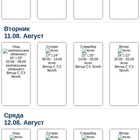
Вторник
11.08. Август
Нощ
Сутрин
Следобед
Вечер
17°
|
24°
22°
|
25°
16°
|
22°
16°
|
20°
08:00 - 14:00
14:00 - 20:00
20:00 - 02:00
02:00 - 08:00
ясно
ясно
ясно
разпокъсана
Вятър С СЗ
Вятър СЗ 7km/h
Вятър С СЗ
облачност
9km/h
5km/h
Вятър С СЗ
9km/h
Сряда
12.08. Август
Нощ
Сутрин
Следобед
Вечер