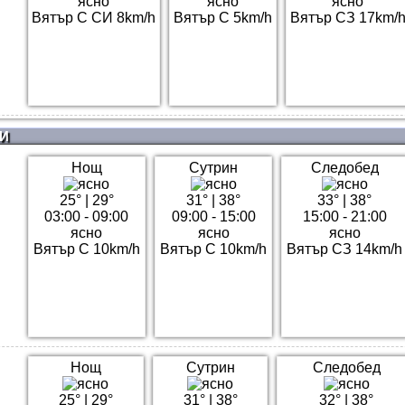
ясно
ясно
ясно
Вятър С СИ 8km/h
Вятър С 5km/h
Вятър СЗ 17km/
И
Нощ
Сутрин
Следобед
25°
|
29°
31°
|
38°
33°
|
38°
03:00 - 09:00
09:00 - 15:00
15:00 - 21:00
ясно
ясно
ясно
Вятър С 10km/h
Вятър С 10km/h
Вятър СЗ 14km/h
Нощ
Сутрин
Следобед
25°
|
29°
31°
|
38°
32°
|
38°