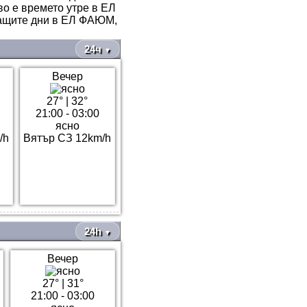
во е времето утре в ЕЛ
ващите дни в ЕЛ ФАЮМ,
24ч
▼
Вечер
27°
|
32°
21:00 - 03:00
ясно
/h
Вятър СЗ 12km/h
24h
▼
Вечер
27°
|
31°
21:00 - 03:00