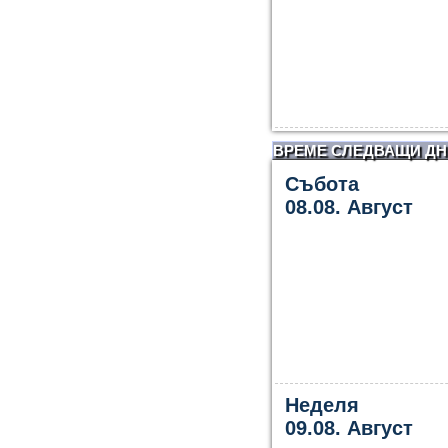
ВРЕМЕ СЛЕДВАЩИ ДН
Събота
08.08. Август
Неделя
09.08. Август