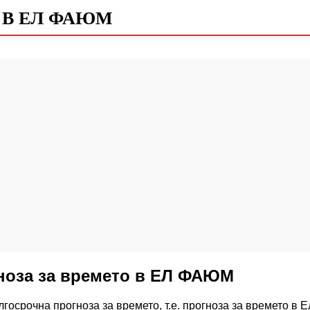
 В ЕЛ ФАЮМ
ноза за времето в ЕЛ ФАЮМ
госрочна прогноза за времето, т.е. прогноза за времето в 