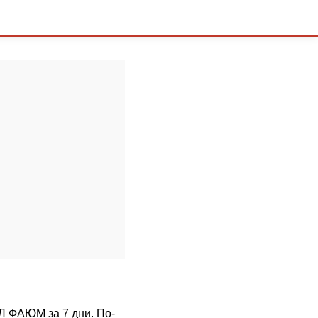
ЕЛ ФАЮМ за 7 дни. По-