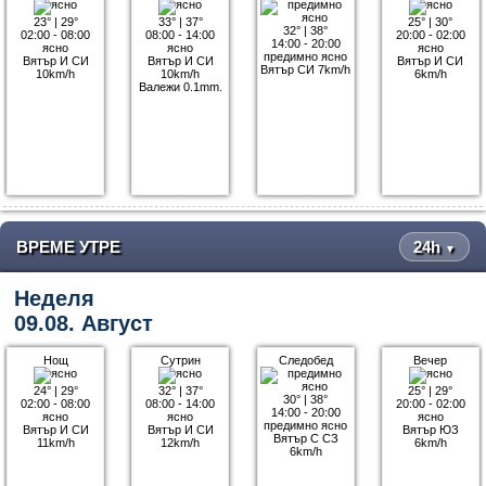
23°
|
29°
33°
|
37°
25°
|
30°
32°
|
38°
02:00 - 08:00
08:00 - 14:00
20:00 - 02:00
14:00 - 20:00
ясно
ясно
ясно
предимно ясно
Вятър И СИ
Вятър И СИ
Вятър И СИ
Вятър СИ 7km/h
10km/h
10km/h
6km/h
Валежи 0.1mm.
ВРЕМЕ УТРЕ
24h
▼
Неделя
09.08. Август
Нощ
Сутрин
Следобед
Вечер
24°
|
29°
32°
|
37°
25°
|
29°
30°
|
38°
02:00 - 08:00
08:00 - 14:00
20:00 - 02:00
14:00 - 20:00
ясно
ясно
ясно
предимно ясно
Вятър И СИ
Вятър И СИ
Вятър ЮЗ
Вятър С СЗ
11km/h
12km/h
6km/h
6km/h