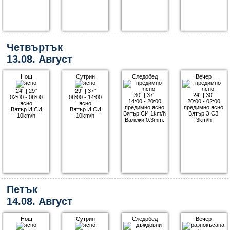
Четвъртък
13.08. Август
Нощ
Сутрин
Следобед
Вечер
24°
|
29°
29°
|
37°
30°
|
37°
24°
|
30°
02:00 - 08:00
08:00 - 14:00
14:00 - 20:00
20:00 - 02:00
ясно
ясно
предимно ясно
предимно ясно
Вятър И СИ
Вятър И СИ
Вятър СИ 1km/h
Вятър З СЗ
10km/h
10km/h
Валежи 0.3mm.
3km/h
Петък
14.08. Август
Нощ
Сутрин
Следобед
Вечер