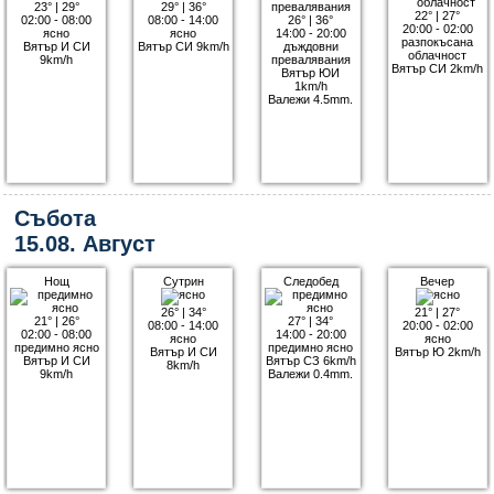
23°
|
29°
29°
|
36°
22°
|
27°
02:00 - 08:00
08:00 - 14:00
26°
|
36°
20:00 - 02:00
ясно
ясно
14:00 - 20:00
разпокъсана
Вятър И СИ
Вятър СИ 9km/h
дъждовни
облачност
9km/h
превалявания
Вятър СИ 2km/h
Вятър ЮИ
1km/h
Валежи 4.5mm.
Събота
15.08. Август
Нощ
Сутрин
Следобед
Вечер
26°
|
34°
21°
|
27°
21°
|
26°
27°
|
34°
08:00 - 14:00
20:00 - 02:00
02:00 - 08:00
14:00 - 20:00
ясно
ясно
предимно ясно
предимно ясно
Вятър И СИ
Вятър Ю 2km/h
Вятър И СИ
Вятър СЗ 6km/h
8km/h
9km/h
Валежи 0.4mm.