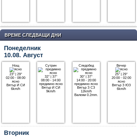
ВРЕМЕ СЛЕДВАЩИ ДНИ
Понеделник
10.08. Август
Нощ
Сутрин
Следобед
Вечер
23°
|
29°
25°
|
29°
32°
|
37°
30°
|
37°
02:00 - 08:00
20:00 - 02:00
08:00 - 14:00
14:00 - 20:00
ясно
ясно
предимно ясно
предимно ясно
Вятър И СИ
Вятър З ЮЗ
Вятър И СИ
Вятър З СЗ
6km/h
6km/h
9km/h
12km/h
Валежи 0.2mm.
Вторник