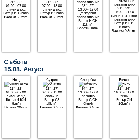
21°
|
22°
21°
|
25°
01:00 - 07:00
07:00 - 13:00
23°
|
27°
21°
|
23°
силен дъжд
силен дъжд
13:00 - 19:00
19:00 - 01:00
Вятър И 12km/h
Вятър И 5km/h
дъждовни
силни дъждовни
Валежи 5.9mm.
Валежи 5.9mm.
превалявания
превалявания
Вятър И СИ
Вятър И СИ
11km/h
10km/h
Валежи 1mm.
Валежи 9.3mm.
Събота
15.08. Август
Нощ
Сутрин
Следобед
Вечер
21°
|
22°
22°
|
27°
24°
|
27°
21°
|
24°
01:00 - 07:00
07:00 - 13:00
13:00 - 19:00
19:00 - 01:00
силен дъжд
облачно
облачно
ясно
Вятър И ЮИ
Вятър СЗ
Вятър С СИ
Вятър СИ
9km/h
10km/h
8km/h
10km/h
Валежи 20mm.
Валежи 0.4mm.
Валежи 0.4mm.