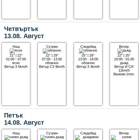
Четвъртък
13.08. Август
Нощ
Сутрин
Следобед
Вечер
21°
|
22°
22°
|
29°
25°
|
29°
22°
|
25°
01:00 - 07:00
07:00 - 13:00
13:00 - 19:00
19:00 - 01:00
ясно
облачно
облачно
дъжд
Вятър З 5km/h
Вятър СЗ 9km/h
Вятър З 4km/h
Вятър И СИ
12km/h
Валежи 1mm.
Петък
14.08. Август
Нощ
Сутрин
Следобед
Вечер