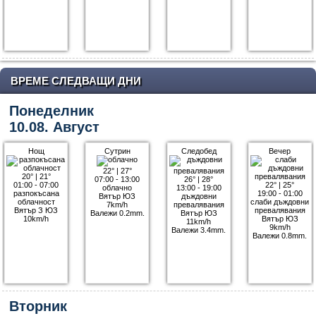
ВРЕМЕ СЛЕДВАЩИ ДНИ
Понеделник
10.08. Август
Нощ
Сутрин
Следобед
Вечер
22°
|
27°
20°
|
21°
07:00 - 13:00
26°
|
28°
01:00 - 07:00
22°
|
25°
облачно
13:00 - 19:00
разпокъсана
19:00 - 01:00
Вятър ЮЗ
дъждовни
облачност
слаби дъждовни
7km/h
превалявания
Вятър З ЮЗ
превалявания
Валежи 0.2mm.
Вятър ЮЗ
10km/h
Вятър ЮЗ
11km/h
9km/h
Валежи 3.4mm.
Валежи 0.8mm.
Вторник