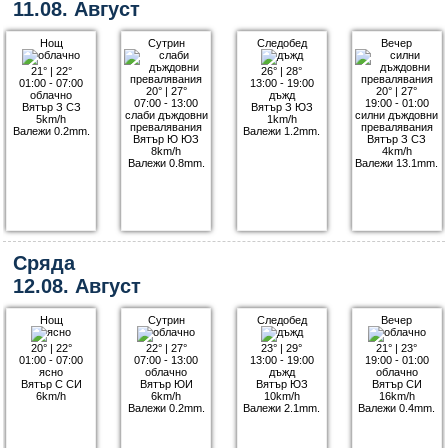
11.08. Август
Нощ
Сутрин
Следобед
Вечер
21°
|
22°
26°
|
28°
01:00 - 07:00
13:00 - 19:00
20°
|
27°
20°
|
27°
облачно
дъжд
07:00 - 13:00
19:00 - 01:00
Вятър З СЗ
Вятър З ЮЗ
слаби дъждовни
силни дъждовни
5km/h
1km/h
превалявания
превалявания
Валежи 0.2mm.
Валежи 1.2mm.
Вятър Ю ЮЗ
Вятър З СЗ
8km/h
4km/h
Валежи 0.8mm.
Валежи 13.1mm.
Сряда
12.08. Август
Нощ
Сутрин
Следобед
Вечер
20°
|
22°
22°
|
27°
23°
|
29°
21°
|
23°
01:00 - 07:00
07:00 - 13:00
13:00 - 19:00
19:00 - 01:00
ясно
облачно
дъжд
облачно
Вятър С СИ
Вятър ЮИ
Вятър ЮЗ
Вятър СИ
6km/h
6km/h
10km/h
16km/h
Валежи 0.2mm.
Валежи 2.1mm.
Валежи 0.4mm.