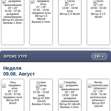
25°
|
27°
19°
|
23°
21°
|
26°
19°
|
20°
13:00 - 19:00
19:00 - 01:00
07:00 - 13:00
01:00 - 07:00
ясно
ясно
предимно ясно
дъждовни
Вятър СЗ 9km/h
Вятър З СЗ
Вятър СЗ
превалявания
9km/h
18km/h
Вятър Ю 11km/h
Валежи 0.1mm.
Валежи 1.3mm.
ВРЕМЕ УТРЕ
24h
▼
Неделя
09.08. Август
Нощ
Сутрин
Следобед
Вечер
21°
|
25°
18°
|
19°
21°
|
25°
07:00 - 13:00
26°
|
29°
01:00 - 07:00
19:00 - 01:00
дъжд
13:00 - 19:00
предимно ясно
разпокъсана
Вятър Ю ЮИ
дъждовни
Вятър ЮЗ
облачност
11km/h
превалявания
3km/h
Вятър ЮЗ
Валежи 4.5mm.
Вятър Ю 14km/h
15km/h
Валежи 1.2mm.