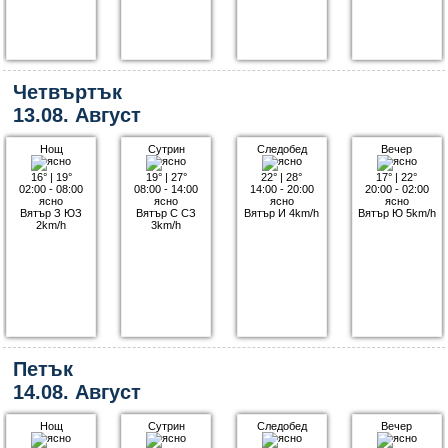
Четвъртък
13.08. Август
Нощ
Сутрин
Следобед
Вечер
16°
|
19°
19°
|
27°
22°
|
28°
17°
|
22°
02:00 - 08:00
08:00 - 14:00
14:00 - 20:00
20:00 - 02:00
ясно
ясно
ясно
ясно
Вятър З ЮЗ
Вятър С СЗ
Вятър И 4km/h
Вятър Ю 5km/h
2km/h
3km/h
Петък
14.08. Август
Нощ
Сутрин
Следобед
Вечер