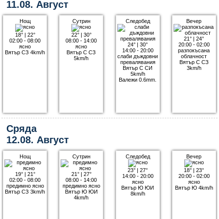
11.08. Август
Нощ
Сутрин
Следобед
Вечер
18°
|
22°
22°
|
30°
21°
|
24°
02:00 - 08:00
08:00 - 14:00
24°
|
30°
20:00 - 02:00
ясно
ясно
14:00 - 20:00
разпокъсана
Вятър СЗ 4km/h
Вятър С СЗ
слаби дъждовни
облачност
5km/h
превалявания
Вятър С СЗ
Вятър С СИ
3km/h
5km/h
Валежи 0.6mm.
Сряда
12.08. Август
Нощ
Сутрин
Следобед
Вечер
23°
|
27°
18°
|
23°
19°
|
21°
21°
|
27°
14:00 - 20:00
20:00 - 02:00
02:00 - 08:00
08:00 - 14:00
ясно
ясно
предимно ясно
предимно ясно
Вятър Ю ЮИ
Вятър Ю 4km/h
Вятър СЗ 3km/h
Вятър Ю ЮИ
8km/h
4km/h