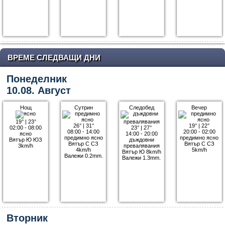
ВРЕМЕ СЛЕДВАЩИ ДНИ
Понеделник
10.08. Август
Нощ
Сутрин
Следобед
Вечер
19°
|
23°
26°
|
31°
19°
|
22°
02:00 - 08:00
23°
|
27°
08:00 - 14:00
20:00 - 02:00
ясно
14:00 - 20:00
предимно ясно
предимно ясно
Вятър Ю ЮЗ
дъждовни
Вятър С СЗ
Вятър С СЗ
3km/h
превалявания
4km/h
5km/h
Вятър Ю 8km/h
Валежи 0.2mm.
Валежи 1.3mm.
Вторник