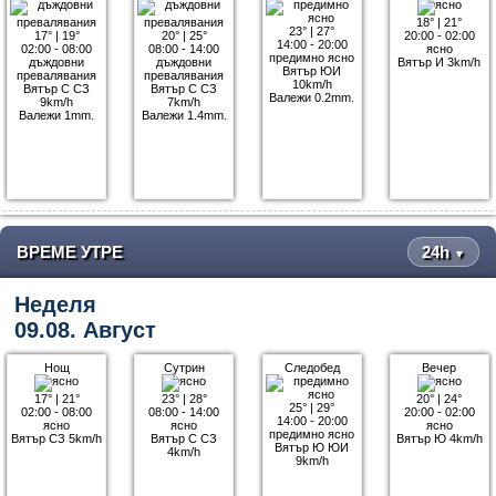
18°
|
21°
23°
|
27°
17°
|
19°
20°
|
25°
20:00 - 02:00
14:00 - 20:00
02:00 - 08:00
08:00 - 14:00
ясно
предимно ясно
дъждовни
дъждовни
Вятър И 3km/h
Вятър ЮИ
превалявания
превалявания
10km/h
Вятър С СЗ
Вятър С СЗ
Валежи 0.2mm.
9km/h
7km/h
Валежи 1mm.
Валежи 1.4mm.
ВРЕМЕ УТРЕ
24h
▼
Неделя
09.08. Август
Нощ
Сутрин
Следобед
Вечер
17°
|
21°
23°
|
28°
20°
|
24°
25°
|
29°
02:00 - 08:00
08:00 - 14:00
20:00 - 02:00
14:00 - 20:00
ясно
ясно
ясно
предимно ясно
Вятър СЗ 5km/h
Вятър С СЗ
Вятър Ю 4km/h
Вятър Ю ЮИ
4km/h
9km/h