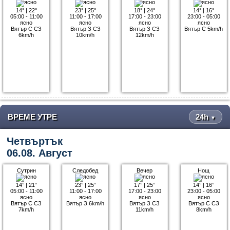
14°
|
22°
23°
|
25°
18°
|
24°
14°
|
16°
05:00 - 11:00
11:00 - 17:00
17:00 - 23:00
23:00 - 05:00
ясно
ясно
ясно
ясно
Вятър С СЗ
Вятър З СЗ
Вятър З СЗ
Вятър С 5km/h
6km/h
10km/h
12km/h
ВРЕМЕ УТРЕ
24h
▼
Четвъртък
06.08. Август
Сутрин
Следобед
Вечер
Нощ
14°
|
21°
23°
|
25°
17°
|
25°
14°
|
16°
05:00 - 11:00
11:00 - 17:00
17:00 - 23:00
23:00 - 05:00
ясно
ясно
ясно
ясно
Вятър С СЗ
Вятър З 6km/h
Вятър З СЗ
Вятър С СЗ
7km/h
11km/h
8km/h