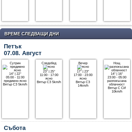
ВРЕМЕ СЛЕДВАЩИ ДНИ
Петък
07.08. Август
Сутрин
Следобед
Вечер
Нощ
23°
|
25°
17°
|
23°
14°
|
22°
14°
|
16°
11:00 - 17:00
17:00 - 23:00
05:00 - 11:00
23:00 - 05:00
ясно
ясно
предимно ясно
разпокъсана
Вятър СЗ 5km/h
Вятър СЗ
Вятър СЗ 5km/h
облачност
14km/h
Вятър С СИ
10km/h
Събота