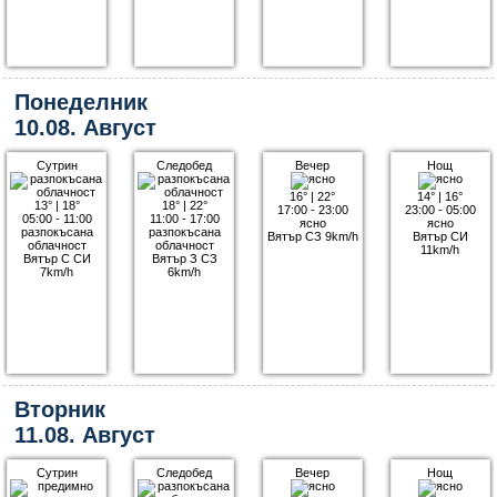
Понеделник
10.08. Август
Сутрин
Следобед
Вечер
Нощ
16°
|
22°
14°
|
16°
13°
|
18°
18°
|
22°
17:00 - 23:00
23:00 - 05:00
05:00 - 11:00
11:00 - 17:00
ясно
ясно
разпокъсана
разпокъсана
Вятър СЗ 9km/h
Вятър СИ
облачност
облачност
11km/h
Вятър С СИ
Вятър З СЗ
7km/h
6km/h
Вторник
11.08. Август
Сутрин
Следобед
Вечер
Нощ