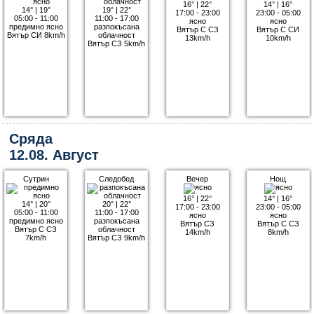
16°
|
22°
14°
|
16°
14°
|
19°
19°
|
22°
17:00 - 23:00
23:00 - 05:00
05:00 - 11:00
11:00 - 17:00
ясно
ясно
предимно ясно
разпокъсана
Вятър С СЗ
Вятър С СИ
Вятър СИ 8km/h
облачност
13km/h
10km/h
Вятър СЗ 5km/h
Сряда
12.08. Август
Сутрин
Следобед
Вечер
Нощ
16°
|
22°
14°
|
16°
14°
|
20°
20°
|
22°
17:00 - 23:00
23:00 - 05:00
05:00 - 11:00
11:00 - 17:00
ясно
ясно
предимно ясно
разпокъсана
Вятър СЗ
Вятър С СЗ
Вятър С СЗ
облачност
14km/h
8km/h
7km/h
Вятър СЗ 9km/h