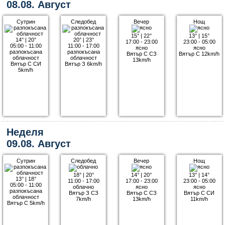
08.08. Август
Сутрин
Следобед
Вечер
Нощ
15°
|
22°
13°
|
15°
14°
|
20°
20°
|
23°
17:00 - 23:00
23:00 - 05:00
05:00 - 11:00
11:00 - 17:00
ясно
ясно
разпокъсана
разпокъсана
Вятър С СЗ
Вятър С 12km/h
облачност
облачност
13km/h
Вятър С СИ
Вятър З 6km/h
5km/h
Неделя
09.08. Август
Сутрин
Следобед
Вечер
Нощ
18°
|
20°
14°
|
20°
13°
|
14°
13°
|
18°
11:00 - 17:00
17:00 - 23:00
23:00 - 05:00
05:00 - 11:00
облачно
ясно
ясно
разпокъсана
Вятър З СЗ
Вятър С СЗ
Вятър С СИ
облачност
7km/h
13km/h
11km/h
Вятър С 5km/h