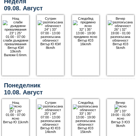
Неделя
09.08. Август
Нощ
Сутрин
Следобед
Вечер
24°
|
33°
32°
|
35°
26°
|
32°
23°
|
25°
07:00 - 13:00
13:00 - 19:00
19:00 - 01:00
01:00 - 07:00
разпокъсана
предимно ясно
разпокъсана
слаби дъждовни
облачност
Вятър ЮЗ
облачност
превалявания
Вятър Ю ЮИ
16km/h
Вятър ЮЗ
Вятър ЮИ
8km/h
5km/h
10km/h
Валежи 0.6mm.
Понеделник
10.08. Август
Нощ
Сутрин
Следобед
Вечер
25°
|
26°
28°
|
33°
25°
|
34°
33°
|
35°
01:00 - 07:00
19:00 - 01:00
07:00 - 13:00
13:00 - 19:00
ясно
ясно
разпокъсана
разпокъсана
Вятър Ю 11km/h
Вятър З ЮЗ
облачност
облачност
9km/h
Вятър Ю ЮЗ
Вятър ЮЗ
14km/h
15km/h