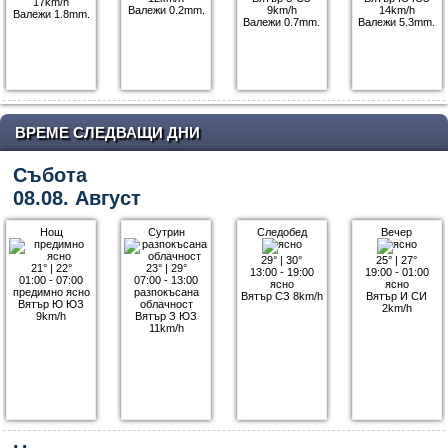
17km/h
Валежи 0.2mm.
9km/h
14km/h
Валежи 1.8mm.
Валежи 0.7mm.
Валежи 5.3mm.
ВРЕМЕ СЛЕДВАЩИ ДНИ
Събота
08.08. Август
Нощ
Сутрин
Следобед
Вечер
29°
|
30°
25°
|
27°
21°
|
22°
23°
|
29°
13:00 - 19:00
19:00 - 01:00
01:00 - 07:00
07:00 - 13:00
ясно
ясно
предимно ясно
разпокъсана
Вятър СЗ 8km/h
Вятър И СИ
Вятър Ю ЮЗ
облачност
2km/h
9km/h
Вятър З ЮЗ
11km/h