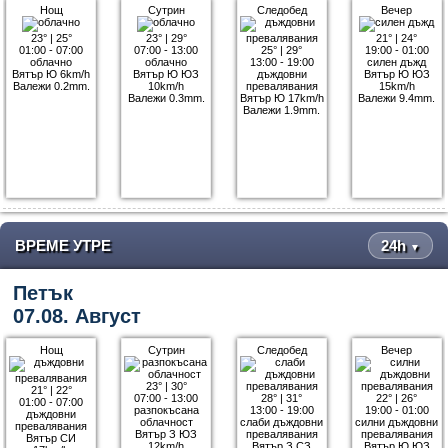
Нощ
Сутрин
Следобед
Вечер
23°
|
25°
23°
|
29°
21°
|
24°
01:00 - 07:00
07:00 - 13:00
25°
|
29°
19:00 - 01:00
облачно
облачно
13:00 - 19:00
силен дъжд
Вятър Ю 6km/h
Вятър Ю ЮЗ
дъждовни
Вятър Ю ЮЗ
Валежи 0.2mm.
10km/h
превалявания
15km/h
Валежи 0.3mm.
Вятър Ю 17km/h
Валежи 9.4mm.
Валежи 1.9mm.
ВРЕМЕ УТРЕ
24h
▼
Петък
07.08. Август
Нощ
Сутрин
Следобед
Вечер
23°
|
30°
21°
|
22°
07:00 - 13:00
28°
|
31°
22°
|
26°
01:00 - 07:00
разпокъсана
13:00 - 19:00
19:00 - 01:00
дъждовни
облачност
слаби дъждовни
силни дъждовни
превалявания
Вятър З ЮЗ
превалявания
превалявания
Вятър СИ
12km/h
Вятър З СЗ
Вятър Ю ЮЗ