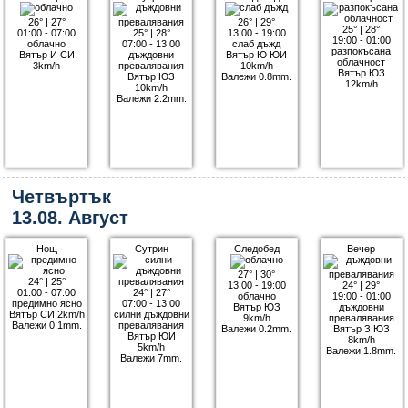
26°
|
27°
26°
|
29°
25°
|
28°
01:00 - 07:00
25°
|
28°
13:00 - 19:00
19:00 - 01:00
облачно
07:00 - 13:00
слаб дъжд
разпокъсана
Вятър И СИ
дъждовни
Вятър Ю ЮИ
облачност
3km/h
превалявания
10km/h
Вятър ЮЗ
Вятър ЮЗ
Валежи 0.8mm.
12km/h
10km/h
Валежи 2.2mm.
Четвъртък
13.08. Август
Нощ
Сутрин
Следобед
Вечер
27°
|
30°
24°
|
25°
13:00 - 19:00
24°
|
29°
01:00 - 07:00
24°
|
27°
облачно
19:00 - 01:00
предимно ясно
07:00 - 13:00
Вятър ЮЗ
дъждовни
Вятър СИ 2km/h
силни дъждовни
9km/h
превалявания
Валежи 0.1mm.
превалявания
Валежи 0.2mm.
Вятър З ЮЗ
Вятър ЮИ
8km/h
5km/h
Валежи 1.8mm.
Валежи 7mm.