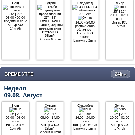
Нощ
Сутрин
Следобед
Вечер
25°
|
26°
25°
|
26°
26°
|
29°
20:00 - 02:00
02:00 - 08:00
27°
|
29°
ясно
предимно ясно
08:00 - 14:00
14:00 - 20:00
Вятър ЮЗ
Вятър ЮЗ
слаби дъждовни
разпокъсана
17km/h
14km/h
превалявания
облачност
Вятър ЮЗ
Вятър ЮЗ
15km/h
24km/h
Валежи 0.8mm.
Валежи 0.2mm.
ВРЕМЕ УТРЕ
24h
▼
Неделя
09.08. Август
Нощ
Сутрин
Следобед
Вечер
23°
|
25°
26°
|
30°
26°
|
30°
22°
|
25°
02:00 - 08:00
08:00 - 14:00
14:00 - 20:00
20:00 - 02:00
ясно
ясно
ясно
ясно
Вятър З ЮЗ
Вятър З ЮЗ
Вятър З 19km/h
Вятър З СЗ
15km/h
12km/h
Валежи 0.1mm.
17km/h
Валежи 0.1mm.