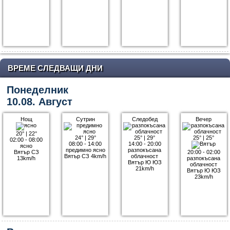
ВРЕМЕ СЛЕДВАЩИ ДНИ
Понеделник
10.08. Август
Нощ
Сутрин
Следобед
Вечер
20°
|
22°
24°
|
29°
25°
|
29°
25°
|
25°
02:00 - 08:00
08:00 - 14:00
14:00 - 20:00
ясно
предимно ясно
разпокъсана
Вятър СЗ
20:00 - 02:00
Вятър СЗ 4km/h
облачност
13km/h
разпокъсана
Вятър Ю ЮЗ
облачност
21km/h
Вятър Ю ЮЗ
23km/h