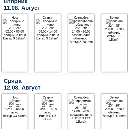
Вторник
11.08. Август
Нощ
Сутрин
Следобед
Вечер
22°
|
25°
23°
|
24°
25°
|
28°
25°
|
28°
20:00 - 02:00
02:00 - 08:00
08:00 - 14:00
14:00 - 20:00
облачно
предимно ясно
предимно ясно
разпокъсана
Вятър З СЗ
Вятър З 19km/h
Вятър З 17km/h
облачност
11km/h
Вятър З 20km/h
Сряда
12.08. Август
Нощ
Сутрин
Следобед
Вечер
20°
|
22°
22°
|
27°
23°
|
26°
26°
|
28°
02:00 - 08:00
08:00 - 14:00
20:00 - 02:00
14:00 - 20:00
ясно
ясно
облачно
предимно ясно
Вятър СЗ 8km/h
Вятър С СЗ
Вятър З 11km/h
Вятър З ЮЗ
8km/h
11km/h