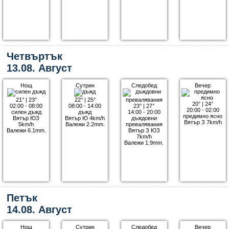
Четвъртък
13.08. Август
Нощ
Сутрин
Следобед
Вечер
21°
|
23°
22°
|
25°
20°
|
24°
02:00 - 08:00
08:00 - 14:00
23°
|
27°
20:00 - 02:00
силен дъжд
дъжд
14:00 - 20:00
предимно ясно
Вятър ЮЗ
Вятър Ю 4km/h
дъждовни
Вятър З 7km/h
5km/h
Валежи 2.2mm.
превалявания
Валежи 6.1mm.
Вятър З ЮЗ
7km/h
Валежи 1.9mm.
Петък
14.08. Август
Нощ
Сутрин
Следобед
Вечер