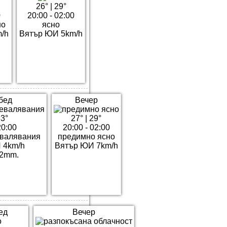
26°
|
29°
0
20:00 - 02:00
но
ясно
/h
Вятър ЮИ 5km/h
бед
Вечер
3°
27°
|
29°
20:00
20:00 - 02:00
валявания
предимно ясно
 4km/h
Вятър ЮИ 7km/h
2mm.
ед
Вечер