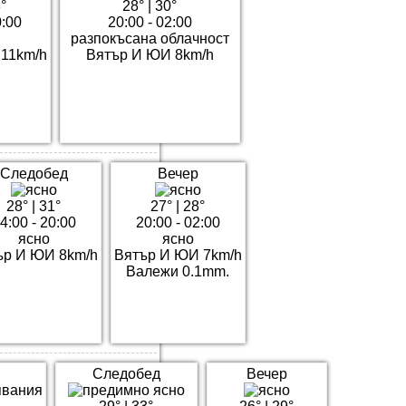
°
28°
|
30°
0:00
20:00 - 02:00
разпокъсана облачност
11km/h
Вятър И ЮИ 8km/h
Следобед
Вечер
28°
|
31°
27°
|
28°
4:00 - 20:00
20:00 - 02:00
ясно
ясно
ър И ЮИ 8km/h
Вятър И ЮИ 7km/h
Валежи 0.1mm.
Следобед
Вечер