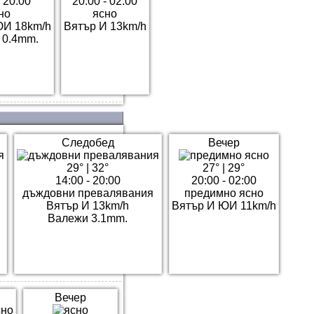
- 20:00
20:00 - 02:00
но
ясно
ЮИ 18km/h
Вятър И 13km/h
 0.4mm.
Следобед
Вечер
29°
|
32°
27°
|
29°
14:00 - 20:00
20:00 - 02:00
дъждовни превалявания
предимно ясно
Вятър И 13km/h
Вятър И ЮИ 11km/h
Валежи 3.1mm.
Вечер