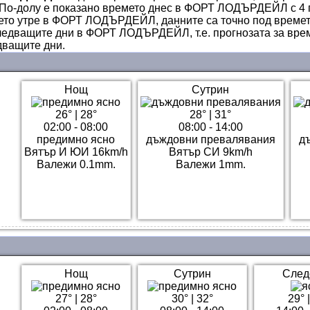
По-долу е показано времето днес в ФОРТ ЛОДЪРДЕЙЛ с 4 п
емето утре в ФОРТ ЛОДЪРДЕЙЛ, данните са точно под времет
ледващите дни в ФОРТ ЛОДЪРДЕЙЛ, т.е. прогнозата за вре
ващите дни.
Нощ
Сутрин
26°
|
28°
28°
|
31°
02:00 - 08:00
08:00 - 14:00
предимно ясно
дъждовни превалявания
д
Вятър И ЮИ 16km/h
Вятър СИ 9km/h
Валежи 0.1mm.
Валежи 1mm.
Нощ
Сутрин
След
27°
|
28°
30°
|
32°
29°