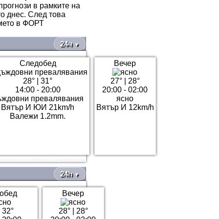
рогнози в рамките на
о днес. След това
мето в ФОРТ
24ч
▼
Следобед
Вечер
28°
|
31°
27°
|
28°
14:00 - 20:00
20:00 - 02:00
ъждовни превалявания
ясно
Вятър И ЮИ 21km/h
Вятър И 12km/h
Валежи 1.2mm.
24h
▼
обед
Вечер
|
32°
28°
|
28°