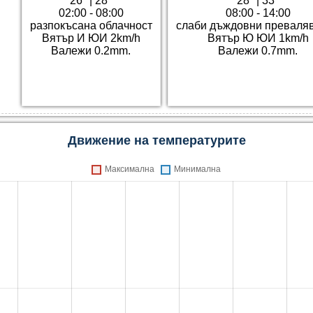
26°
|
28°
28°
|
33°
02:00 - 08:00
08:00 - 14:00
разпокъсана облачност
слаби дъждовни преваля
Вятър И ЮИ 2km/h
Вятър Ю ЮИ 1km/h
Валежи 0.2mm.
Валежи 0.7mm.
Движение на температурите