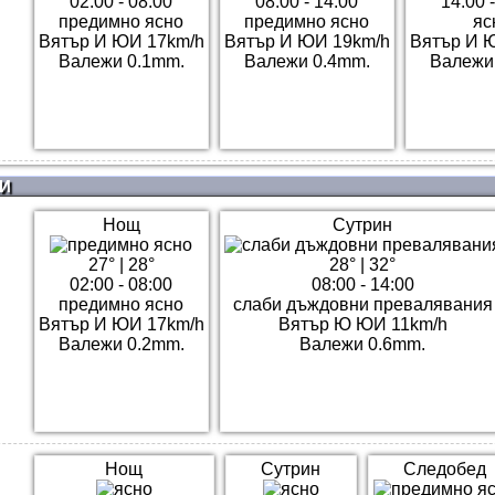
02:00 - 08:00
08:00 - 14:00
14:00 
предимно ясно
предимно ясно
яс
Вятър И ЮИ 17km/h
Вятър И ЮИ 19km/h
Вятър И 
Валежи 0.1mm.
Валежи 0.4mm.
Валежи
И
Нощ
Сутрин
27°
|
28°
28°
|
32°
02:00 - 08:00
08:00 - 14:00
предимно ясно
слаби дъждовни превалявания
Вятър И ЮИ 17km/h
Вятър Ю ЮИ 11km/h
Валежи 0.2mm.
Валежи 0.6mm.
Нощ
Сутрин
Следобед