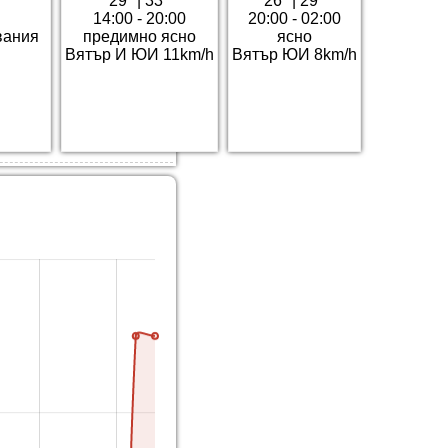
29°
|
33°
26°
|
29°
14:00 - 20:00
20:00 - 02:00
вания
предимно ясно
ясно
Вятър И ЮИ 11km/h
Вятър ЮИ 8km/h