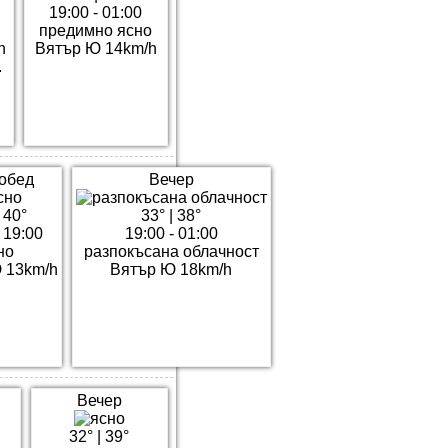
19:00 - 01:00
предимно ясно
h
Вятър Ю 14km/h
.
обед
Вечер
|
40°
33°
|
38°
- 19:00
19:00 - 01:00
но
разпокъсана облачност
 13km/h
Вятър Ю 18km/h
Вечер
32°
|
39°