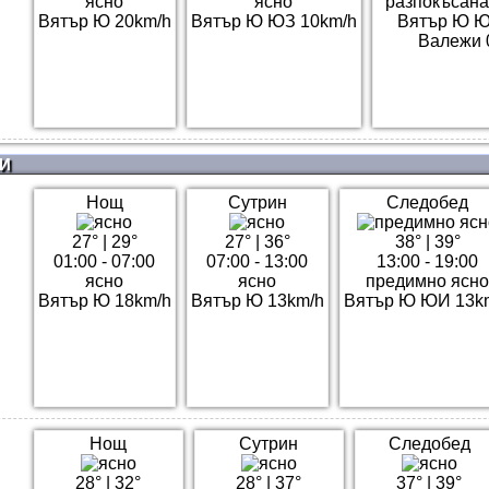
ясно
ясно
разпокъсана
Вятър Ю 20km/h
Вятър Ю ЮЗ 10km/h
Вятър Ю Ю
Валежи 
И
Нощ
Сутрин
Следобед
27°
|
29°
27°
|
36°
38°
|
39°
01:00 - 07:00
07:00 - 13:00
13:00 - 19:00
ясно
ясно
предимно ясно
Вятър Ю 18km/h
Вятър Ю 13km/h
Вятър Ю ЮИ 13k
Нощ
Сутрин
Следобед
28°
|
32°
28°
|
37°
37°
|
39°