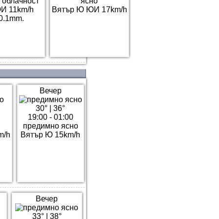
 облачност
ясно
И 11km/h
Вятър Ю ЮИ 17km/h
0.1mm.
Вечер
30°
|
36°
19:00 - 01:00
предимно ясно
m/h
Вятър Ю 15km/h
Вечер
33°
|
38°