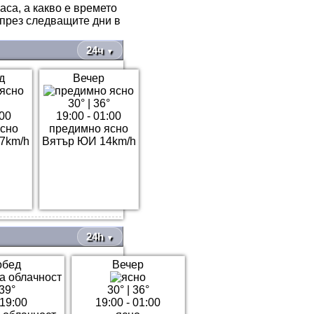
аса, а какво е времето
 през следващите дни в
24ч
▼
д
Вечер
30°
|
36°
:00
19:00 - 01:00
сно
предимно ясно
7km/h
Вятър ЮИ 14km/h
24h
▼
обед
Вечер
39°
30°
|
36°
 19:00
19:00 - 01:00