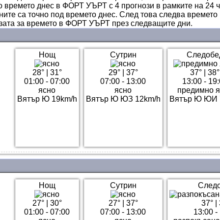
о времето днес в ФОРТ УЪРТ с 4 прогнози в рамките на 24 ч
ните са точно под времето днес. След това следва времето
озата за времето в ФОРТ УЪРТ през следващите дни.
Нощ
Сутрин
Следобе
28°
|
31°
29°
|
37°
37°
|
38°
01:00 - 07:00
07:00 - 13:00
13:00 - 19
ясно
ясно
предимно я
Вятър Ю 19km/h
Вятър Ю ЮЗ 12km/h
Вятър Ю ЮИ 
Нощ
Сутрин
След
27°
|
30°
27°
|
37°
37°
|
01:00 - 07:00
07:00 - 13:00
13:00 -