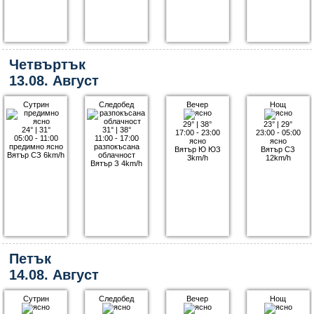
Четвъртък
13.08. Август
Сутрин
Следобед
Вечер
Нощ
29°
|
38°
23°
|
29°
24°
|
31°
31°
|
38°
17:00 - 23:00
23:00 - 05:00
05:00 - 11:00
11:00 - 17:00
ясно
ясно
предимно ясно
разпокъсана
Вятър Ю ЮЗ
Вятър СЗ
Вятър СЗ 6km/h
облачност
3km/h
12km/h
Вятър З 4km/h
Петък
14.08. Август
Сутрин
Следобед
Вечер
Нощ