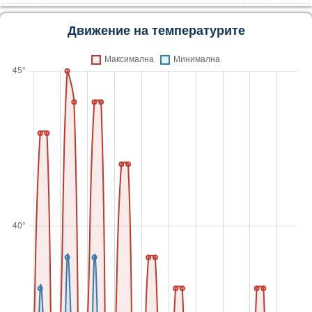
Движение на температурите