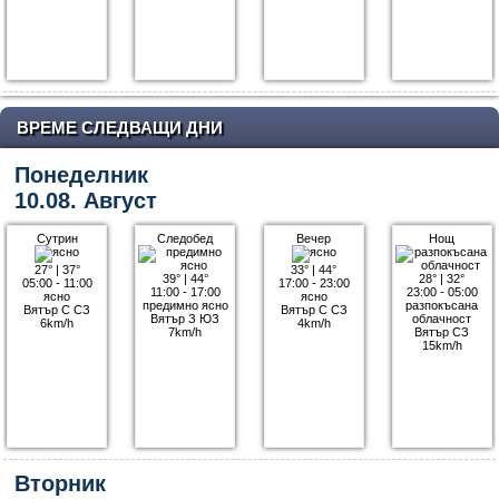
ВРЕМЕ СЛЕДВАЩИ ДНИ
Понеделник
10.08. Август
Сутрин
Следобед
Вечер
Нощ
27°
|
37°
33°
|
44°
39°
|
44°
28°
|
32°
05:00 - 11:00
17:00 - 23:00
11:00 - 17:00
23:00 - 05:00
ясно
ясно
предимно ясно
разпокъсана
Вятър С СЗ
Вятър С СЗ
Вятър З ЮЗ
облачност
6km/h
4km/h
7km/h
Вятър СЗ
15km/h
Вторник