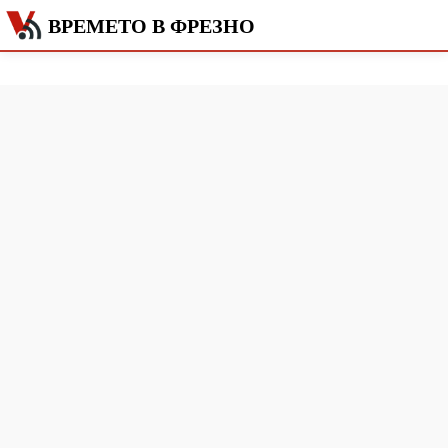
ВРЕМЕТО В ФРЕЗНО