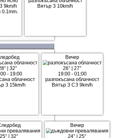
но ясно
разпокъсана облачност
З 9km/h
Вятър З 10km/h
 0.1mm.
ледобед
Вечер
28°
|
32°
26°
|
27°
00 - 19:00
19:00 - 01:00
сана облачност
разпокъсана облачност
ър З 15km/h
Вятър З СЗ 9km/h
Следобед
Вечер
25°
|
32°
24°
|
25°