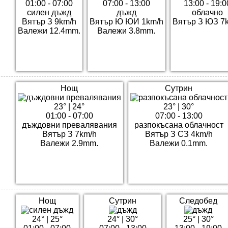
01:00 - 07:00
07:00 - 13:00
13:00 - 19:0
силен дъжд
дъжд
облачно
Вятър З 9km/h
Вятър Ю ЮИ 1km/h
Вятър З ЮЗ 7
Валежи 12.4mm.
Валежи 3.8mm.
Нощ
Сутрин
23°
|
24°
23°
|
30°
01:00 - 07:00
07:00 - 13:00
дъждовни превалявания
разпокъсана облачност
Вятър З 7km/h
Вятър З СЗ 4km/h
Валежи 2.9mm.
Валежи 0.1mm.
Нощ
Сутрин
Следобед
24°
|
25°
24°
|
30°
25°
|
30°