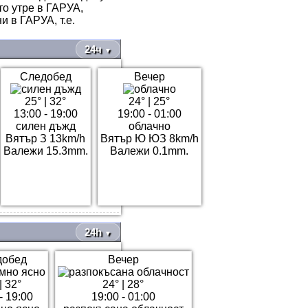
то утре в ГАРУА,
 в ГАРУА, т.е.
24ч
▼
Следобед
Вечер
25°
|
32°
24°
|
25°
13:00 - 19:00
19:00 - 01:00
силен дъжд
облачно
Вятър З 13km/h
Вятър Ю ЮЗ 8km/h
Валежи 15.3mm.
Валежи 0.1mm.
24h
▼
добед
Вечер
|
32°
24°
|
28°
- 19:00
19:00 - 01:00