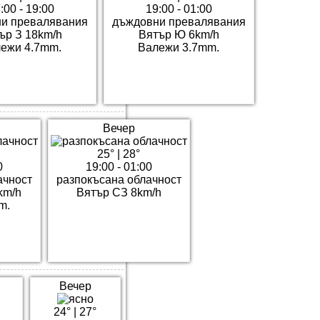
:00 - 19:00
19:00 - 01:00
и превалявания
дъждовни превалявания
ър З 18km/h
Вятър Ю 6km/h
ежи 4.7mm.
Валежи 3.7mm.
Вечер
25°
|
28°
0
19:00 - 01:00
ачност
разпокъсана облачност
km/h
Вятър СЗ 8km/h
m.
Вечер
24°
|
27°