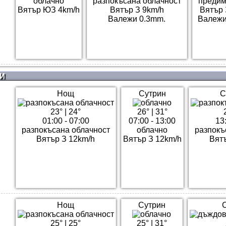
облачно
разпокъсана облачност
предим
Вятър ЮЗ 4km/h
Вятър З 9km/h
Вятър 
Валежи 0.3mm.
Валежи
И
Нощ
Сутрин
С
23°
|
24°
26°
|
31°
01:00 - 07:00
07:00 - 13:00
13:
разпокъсана облачност
облачно
разпокъ
Вятър З 12km/h
Вятър З 12km/h
Вят
Нощ
Сутрин
25°
|
25°
25°
|
31°