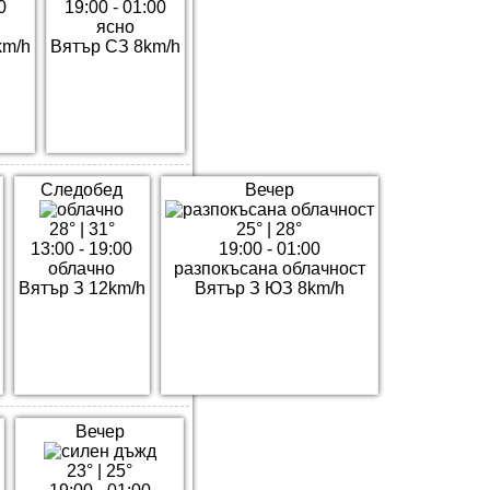
0
19:00 - 01:00
ясно
km/h
Вятър СЗ 8km/h
Следобед
Вечер
28°
|
31°
25°
|
28°
13:00 - 19:00
19:00 - 01:00
облачно
разпокъсана облачност
Вятър З 12km/h
Вятър З ЮЗ 8km/h
Вечер
23°
|
25°