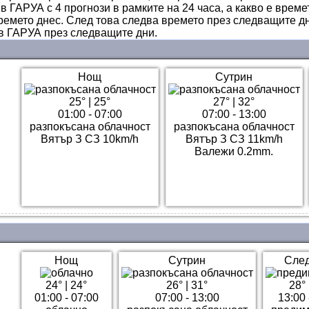
в ГАРУА с 4 прогнози в рамките на 24 часа, а какво е време
ремето днес. След това следва времето през следващите дни
 в ГАРУА през следващите дни.
Нощ
Сутрин
25°
|
25°
27°
|
32°
01:00 - 07:00
07:00 - 13:00
разпокъсана облачност
разпокъсана облачност
Вятър З СЗ 10km/h
Вятър З СЗ 11km/h
Валежи 0.2mm.
Нощ
Сутрин
Сле
24°
|
24°
26°
|
31°
28°
01:00 - 07:00
07:00 - 13:00
13:00 