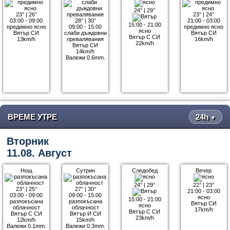
24°
|
29°
23°
|
26°
23°
|
24°
03:00 - 09:00
28°
|
30°
21:00 - 03:00
15:00 - 21:00
предимно ясно
09:00 - 15:00
предимно ясно
ясно
Вятър СИ
слаби дъждовни
Вятър СИ
Вятър С СИ
13km/h
превалявания
16km/h
22km/h
Вятър СИ
14km/h
Валежи 0.6mm.
ВРЕМЕ УТРЕ
24h
▼
Вторник
11.08. Август
Нощ
Сутрин
Следобед
Вечер
24°
|
29°
22°
|
23°
23°
|
25°
27°
|
30°
21:00 - 03:00
03:00 - 09:00
09:00 - 15:00
ясно
15:00 - 21:00
разпокъсана
разпокъсана
Вятър СИ
ясно
облачност
облачност
17km/h
Вятър С СИ
Вятър С СИ
Вятър И СИ
23km/h
12km/h
15km/h
Валежи 0.1mm.
Валежи 0.3mm.