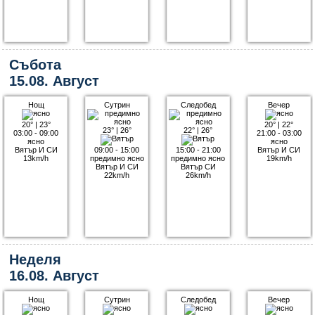
Събота
15.08. Август
Нощ
Сутрин
Следобед
Вечер
20°
|
23°
20°
|
22°
23°
|
26°
22°
|
26°
03:00 - 09:00
21:00 - 03:00
ясно
ясно
Вятър И СИ
09:00 - 15:00
15:00 - 21:00
Вятър И СИ
13km/h
предимно ясно
предимно ясно
19km/h
Вятър И СИ
Вятър СИ
22km/h
26km/h
Неделя
16.08. Август
Нощ
Сутрин
Следобед
Вечер