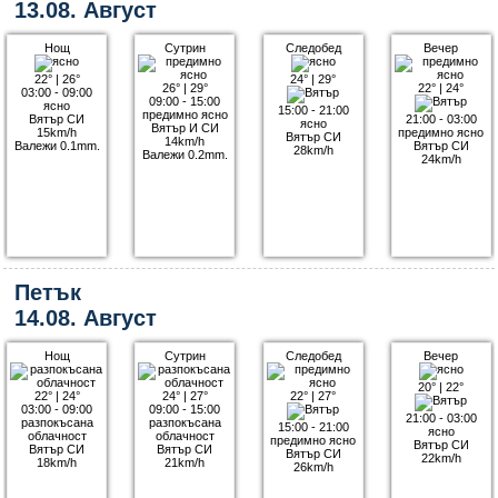
13.08. Август
Нощ
Сутрин
Следобед
Вечер
22°
|
26°
24°
|
29°
26°
|
29°
22°
|
24°
03:00 - 09:00
09:00 - 15:00
ясно
15:00 - 21:00
предимно ясно
Вятър СИ
21:00 - 03:00
ясно
Вятър И СИ
15km/h
предимно ясно
Вятър СИ
14km/h
Валежи 0.1mm.
Вятър СИ
28km/h
Валежи 0.2mm.
24km/h
Петък
14.08. Август
Нощ
Сутрин
Следобед
Вечер
20°
|
22°
22°
|
24°
24°
|
27°
22°
|
27°
03:00 - 09:00
09:00 - 15:00
21:00 - 03:00
разпокъсана
разпокъсана
15:00 - 21:00
ясно
облачност
облачност
предимно ясно
Вятър СИ
Вятър СИ
Вятър СИ
Вятър СИ
22km/h
18km/h
21km/h
26km/h