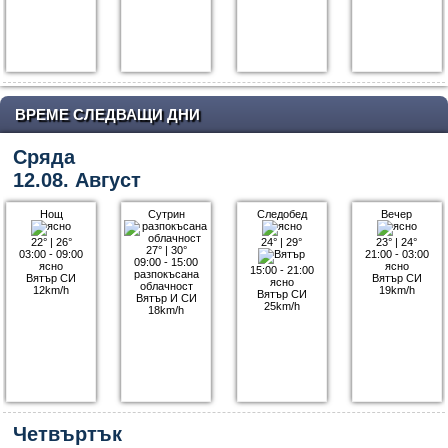
ВРЕМЕ СЛЕДВАЩИ ДНИ
Сряда
12.08. Август
Нощ
Сутрин
Следобед
Вечер
22°
|
26°
24°
|
29°
23°
|
24°
27°
|
30°
03:00 - 09:00
21:00 - 03:00
09:00 - 15:00
ясно
ясно
15:00 - 21:00
разпокъсана
Вятър СИ
Вятър СИ
ясно
облачност
12km/h
19km/h
Вятър СИ
Вятър И СИ
25km/h
18km/h
Четвъртък