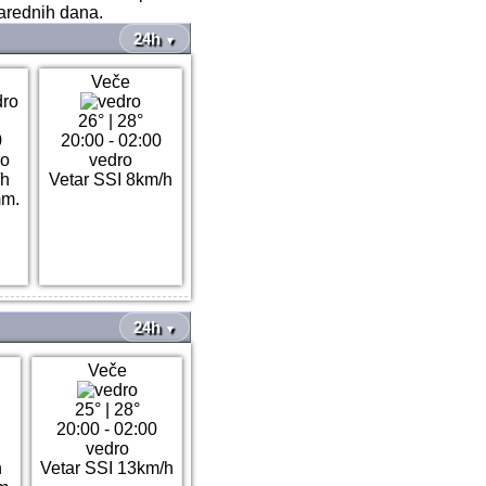
narednih dana.
24h
▼
Veče
26°
|
28°
0
20:00 - 02:00
ro
vedro
/h
Vetar SSI 8km/h
mm.
24h
▼
Veče
25°
|
28°
20:00 - 02:00
vedro
h
Vetar SSI 13km/h