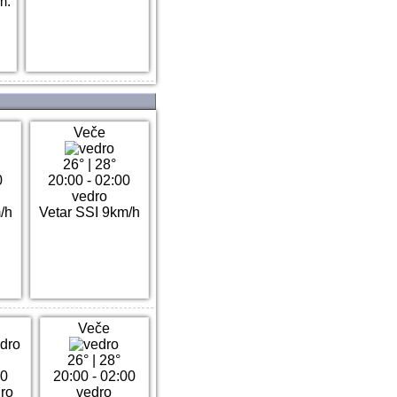
m.
Veče
26°
|
28°
0
20:00 - 02:00
vedro
/h
Vetar SSI 9km/h
Veče
26°
|
28°
00
20:00 - 02:00
dro
vedro