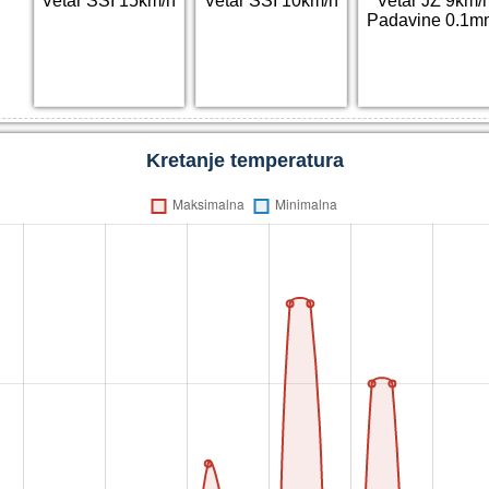
Vetar SSI 15km/h
Vetar SSI 10km/h
Vetar JZ 9km/
Padavine 0.1m
Kretanje temperatura