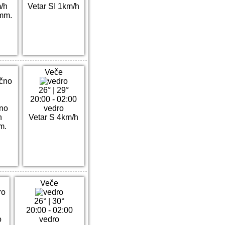
m/h
Vetar SI 1km/h
mm.
Veče
26°
|
29°
20:00 - 02:00
čno
vedro
h
Vetar S 4km/h
m.
Veče
26°
|
30°
20:00 - 02:00
o
vedro