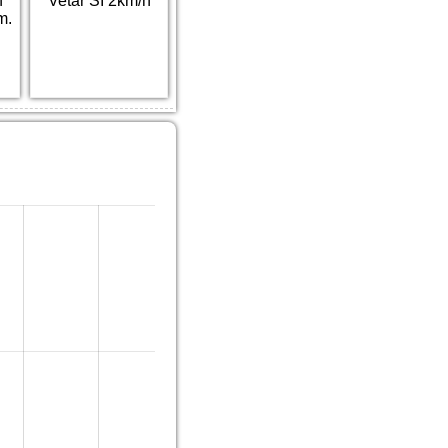
h
Vetar SI 2km/h
m.