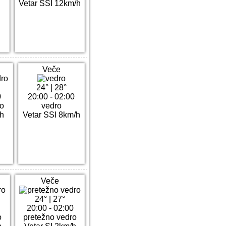
Vetar SSI 12km/h
Veče
24°
|
28°
0
20:00 - 02:00
ro
vedro
/h
Vetar SSI 8km/h
Veče
24°
|
27°
20:00 - 02:00
o
pretežno vedro