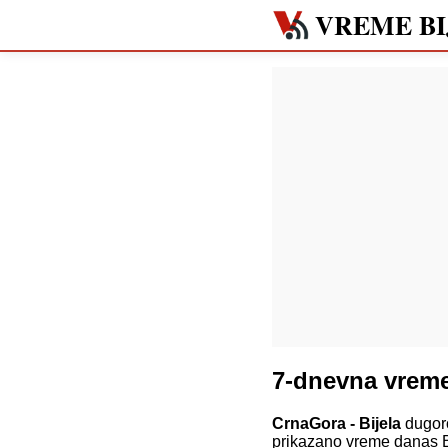
VREME BI
7-dnevna vreme
CrnaGora - Bijela
dugoro
prikazano vreme danas Bi