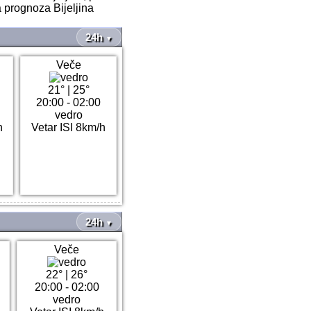
 prognoza Bijeljina
24h
▼
Veče
21°
|
25°
20:00 - 02:00
vedro
h
Vetar ISI 8km/h
24h
▼
Veče
22°
|
26°
20:00 - 02:00
vedro