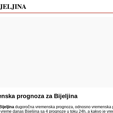
JELJINA
nska prognoza za Bijeljina
ijeljina
dugoročna vremenska prognoza, odnosno vremenska pr
 vreme danas Bijeljina sa 4 prognoze u toku 24h, a kakvo je vrem