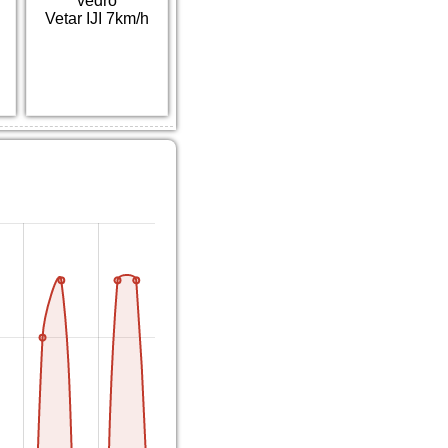
vedro
Vetar IJI 7km/h