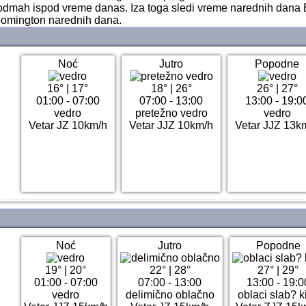
odmah ispod vreme danas. Iza toga sledi vreme narednih dana B
omington narednih dana.
Noć
Jutro
Popodne
16°
|
17°
18°
|
26°
26°
|
27°
01:00 - 07:00
07:00 - 13:00
13:00 - 19:0
vedro
pretežno vedro
vedro
Vetar JZ 10km/h
Vetar JJZ 10km/h
Vetar JJZ 13k
Noć
Jutro
Popodne
19°
|
20°
22°
|
28°
27°
|
29°
01:00 - 07:00
07:00 - 13:00
13:00 - 19:0
vedro
delimično oblačno
oblaci slab? k