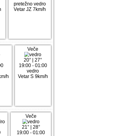
o
pretežno vedro
h
Vetar JZ 7km/h
Veče
20°
|
27°
00
19:00 - 01:00
vedro
km/h
Vetar S 9km/h
Veče
21°
|
28°
0
19:00 - 01:00