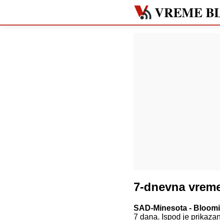
VREME B
7-dnevna vrem
SAD-Minesota - Bloom
7 dana. Ispod je prikaz