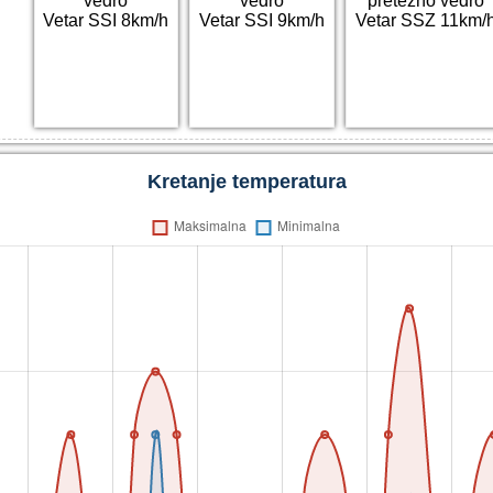
vedro
vedro
pretežno vedro
Vetar SSI 8km/h
Vetar SSI 9km/h
Vetar SSZ 11km/
Kretanje temperatura