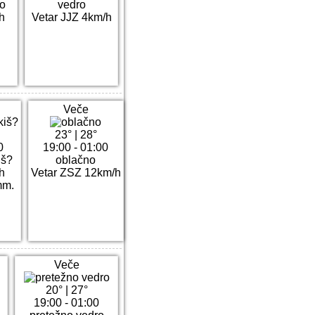
ro
vedro
/h
Vetar JJZ 4km/h
Veče
23°
|
28°
0
19:00 - 01:00
iš?
oblačno
h
Vetar ZSZ 12km/h
mm.
Veče
20°
|
27°
19:00 - 01:00