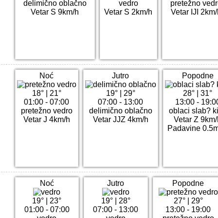
delimično oblačno
vedro
pretežno ved
Vetar S 9km/h
Vetar S 2km/h
Vetar IJI 2km
Noć
Jutro
Popodne
18°
|
21°
19°
|
29°
28°
|
31°
01:00 - 07:00
07:00 - 13:00
13:00 - 19:0
pretežno vedro
delimično oblačno
oblaci slab? k
Vetar J 4km/h
Vetar JJZ 4km/h
Vetar Z 9km/
Padavine 0.5
Noć
Jutro
Popodne
19°
|
23°
19°
|
28°
27°
|
29°
01:00 - 07:00
07:00 - 13:00
13:00 - 19:00