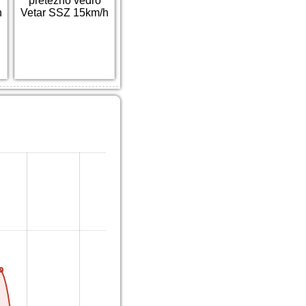
pretežno vedro
h
Vetar SSZ 15km/h