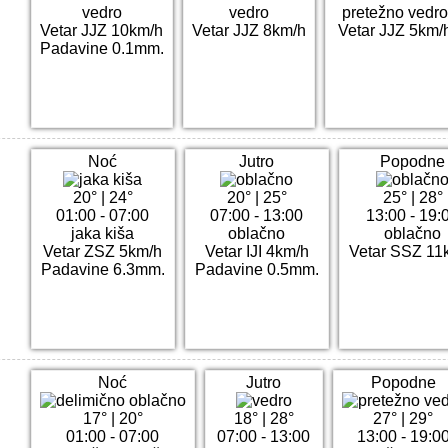
vedro
vedro
pretežno vedr
Vetar JJZ 10km/h
Vetar JJZ 8km/h
Vetar JJZ 5km/
Padavine 0.1mm.
Noć
Jutro
Popodne
20°
|
24°
20°
|
25°
25°
|
28°
01:00 - 07:00
07:00 - 13:00
13:00 - 19:
jaka kiša
oblačno
oblačno
Vetar ZSZ 5km/h
Vetar IJI 4km/h
Vetar SSZ 11
Padavine 6.3mm.
Padavine 0.5mm.
Noć
Jutro
Popodne
17°
|
20°
18°
|
28°
27°
|
29°
01:00 - 07:00
07:00 - 13:00
13:00 - 19:0