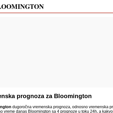
LOOMINGTON
enska prognoza za Bloomington
ington
dugoročna vremenska prognoza, odnosno vremenska pr
ano vreme danas Bloomington sa 4 prognoze u toku 24h, a kakvo