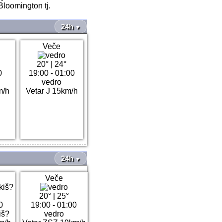
loomington tj.
24h
▼
Veče
20°
|
24°
0
19:00 - 01:00
vedro
m/h
Vetar J 15km/h
24h
▼
Veče
20°
|
25°
0
19:00 - 01:00
iš?
vedro