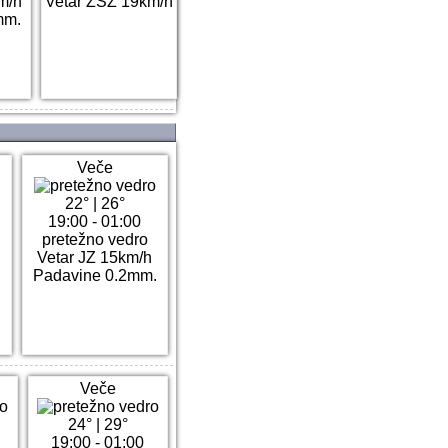
m/h
Vetar ZSZ 19km/h
mm.
Veče
22°
|
26°
19:00 - 01:00
pretežno vedro
h
Vetar JZ 15km/h
Padavine 0.2mm.
Veče
24°
|
29°
19:00 - 01:00