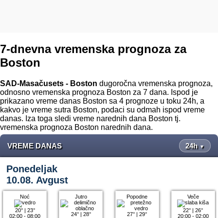
7-dnevna vremenska prognoza za
Boston
SAD-Masačusets - Boston
dugoročna vremenska prognoza,
odnosno vremenska prognoza Boston za 7 dana. Ispod je
prikazano vreme danas Boston sa 4 prognoze u toku 24h, a
kakvo je vreme sutra Boston, podaci su odmah ispod vreme
danas. Iza toga sledi vreme narednih dana Boston tj.
vremenska prognoza Boston narednih dana.
VREME DANAS
24h
▼
Ponedeljak
10.08. Avgust
Noć
Jutro
Popodne
Veče
20°
|
23°
22°
|
26°
24°
|
28°
27°
|
29°
02:00 - 08:00
20:00 - 02:00