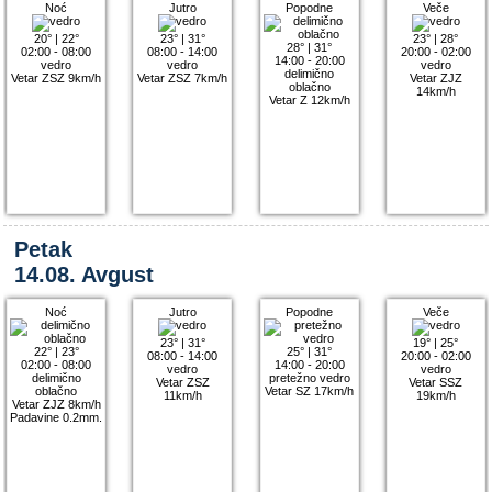
Noć
Jutro
Popodne
Veče
20°
|
22°
23°
|
31°
23°
|
28°
28°
|
31°
02:00 - 08:00
08:00 - 14:00
20:00 - 02:00
14:00 - 20:00
vedro
vedro
vedro
delimično
Vetar ZSZ 9km/h
Vetar ZSZ 7km/h
Vetar ZJZ
oblačno
14km/h
Vetar Z 12km/h
Petak
14.08. Avgust
Noć
Jutro
Popodne
Veče
23°
|
31°
19°
|
25°
22°
|
23°
25°
|
31°
08:00 - 14:00
20:00 - 02:00
02:00 - 08:00
14:00 - 20:00
vedro
vedro
delimično
pretežno vedro
Vetar ZSZ
Vetar SSZ
oblačno
Vetar SZ 17km/h
11km/h
19km/h
Vetar ZJZ 8km/h
Padavine 0.2mm.