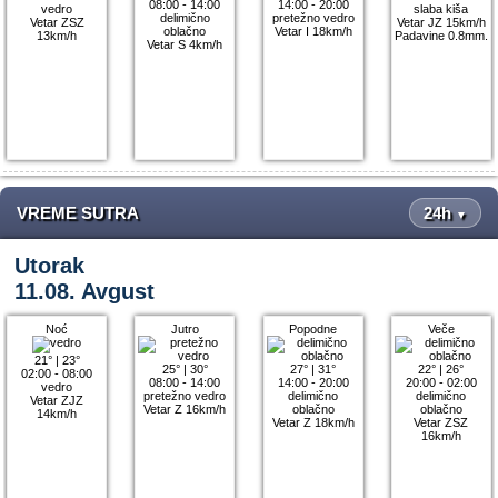
08:00 - 14:00
14:00 - 20:00
vedro
slaba kiša
delimično
pretežno vedro
Vetar ZSZ
Vetar JZ 15km/h
oblačno
Vetar I 18km/h
13km/h
Padavine 0.8mm.
Vetar S 4km/h
VREME SUTRA
24h
▼
Utorak
11.08. Avgust
Noć
Jutro
Popodne
Veče
21°
|
23°
25°
|
30°
27°
|
31°
22°
|
26°
02:00 - 08:00
08:00 - 14:00
14:00 - 20:00
20:00 - 02:00
vedro
pretežno vedro
delimično
delimično
Vetar ZJZ
Vetar Z 16km/h
oblačno
oblačno
14km/h
Vetar Z 18km/h
Vetar ZSZ
16km/h