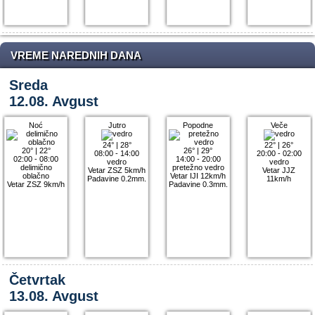
VREME NAREDNIH DANA
Sreda
12.08. Avgust
Noć
Jutro
Popodne
Veče
24°
|
28°
22°
|
26°
20°
|
22°
26°
|
29°
08:00 - 14:00
20:00 - 02:00
02:00 - 08:00
14:00 - 20:00
vedro
vedro
delimično
pretežno vedro
Vetar ZSZ 5km/h
Vetar JJZ
oblačno
Vetar IJI 12km/h
Padavine 0.2mm.
11km/h
Vetar ZSZ 9km/h
Padavine 0.3mm.
Četvrtak
13.08. Avgust