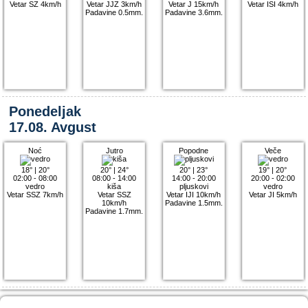
Vetar SZ 4km/h
Vetar JJZ 3km/h
Vetar J 15km/h
Vetar ISI 4km/h
Padavine 0.5mm.
Padavine 3.6mm.
Ponedeljak
17.08. Avgust
Noć
Jutro
Popodne
Veče
18°
|
20°
20°
|
24°
20°
|
23°
19°
|
20°
02:00 - 08:00
08:00 - 14:00
14:00 - 20:00
20:00 - 02:00
vedro
kiša
pljuskovi
vedro
Vetar SSZ 7km/h
Vetar SSZ
Vetar IJI 10km/h
Vetar JI 5km/h
10km/h
Padavine 1.5mm.
Padavine 1.7mm.