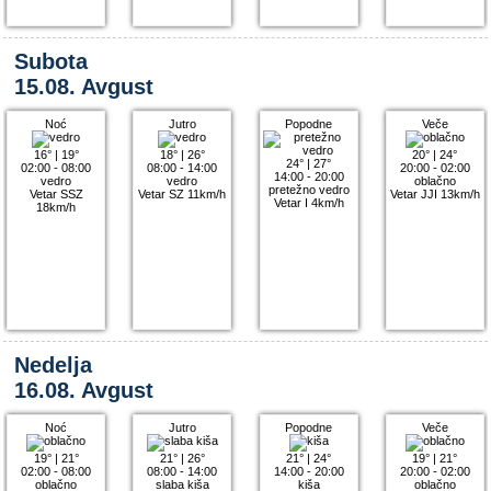
Subota
15.08. Avgust
Noć
Jutro
Popodne
Veče
16°
|
19°
18°
|
26°
20°
|
24°
24°
|
27°
02:00 - 08:00
08:00 - 14:00
20:00 - 02:00
14:00 - 20:00
vedro
vedro
oblačno
pretežno vedro
Vetar SSZ
Vetar SZ 11km/h
Vetar JJI 13km/h
Vetar I 4km/h
18km/h
Nedelja
16.08. Avgust
Noć
Jutro
Popodne
Veče
19°
|
21°
21°
|
26°
21°
|
24°
19°
|
21°
02:00 - 08:00
08:00 - 14:00
14:00 - 20:00
20:00 - 02:00
oblačno
slaba kiša
kiša
oblačno