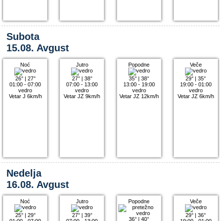
Subota
15.08. Avgust
Noć
Jutro
Popodne
Veče
26°
|
27°
27°
|
38°
35°
|
38°
29°
|
35°
01:00 - 07:00
07:00 - 13:00
13:00 - 19:00
19:00 - 01:00
vedro
vedro
vedro
vedro
Vetar J 6km/h
Vetar JZ 9km/h
Vetar JZ 12km/h
Vetar JZ 6km/h
Nedelja
16.08. Avgust
Noć
Jutro
Popodne
Veče
25°
|
29°
27°
|
39°
29°
|
36°
36°
|
40°
01:00 - 07:00
07:00 - 13:00
19:00 - 01:00