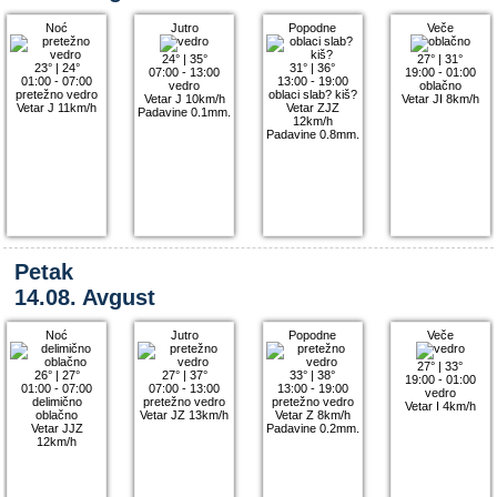
Noć
Jutro
Popodne
Veče
24°
|
35°
27°
|
31°
23°
|
24°
31°
|
36°
07:00 - 13:00
19:00 - 01:00
01:00 - 07:00
13:00 - 19:00
vedro
oblačno
pretežno vedro
oblaci slab? kiš?
Vetar J 10km/h
Vetar JI 8km/h
Vetar J 11km/h
Vetar ZJZ
Padavine 0.1mm.
12km/h
Padavine 0.8mm.
Petak
14.08. Avgust
Noć
Jutro
Popodne
Veče
27°
|
33°
26°
|
27°
27°
|
37°
33°
|
38°
19:00 - 01:00
01:00 - 07:00
07:00 - 13:00
13:00 - 19:00
vedro
delimično
pretežno vedro
pretežno vedro
Vetar I 4km/h
oblačno
Vetar JZ 13km/h
Vetar Z 8km/h
Vetar JJZ
Padavine 0.2mm.
12km/h