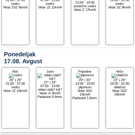
13:00 - 19:00
vedro
vedro
vedro
pretežno vedro
Vetar ZSZ 8km/h
Vetar JZ 11km/h
Vetar SZ 8km/h
Vetar Z 17km/h
Ponedeljak
17.08. Avgust
Noć
Jutro
Popodne
Veče
26°
|
29°
29°
|
33°
23°
|
29°
27°
|
33°
01:00 - 07:00
13:00 - 19:00
19:00 - 01:00
07:00 - 13:00
vedro
pljuskovi
oblačno
oblaci slab? kiš?
Vetar JZ 10km/h
Vetar SSZ
Vetar SSZ
Vetar JI 3km/h
15km/h
18km/h
Padavine 0.9mm.
Padavine 1.8mm.