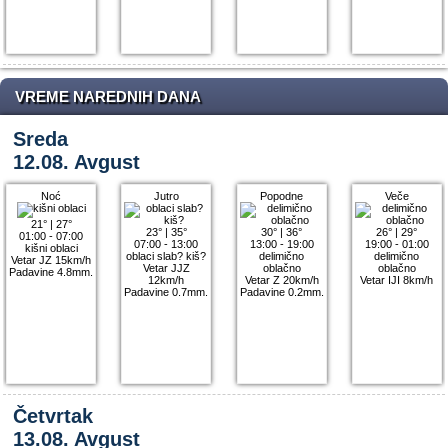
VREME NAREDNIH DANA
Sreda
12.08. Avgust
Noć
Jutro
Popodne
Veče
21°
|
27°
23°
|
35°
30°
|
36°
26°
|
29°
01:00 - 07:00
07:00 - 13:00
13:00 - 19:00
19:00 - 01:00
kišni oblaci
oblaci slab? kiš?
delimično
delimično
Vetar JZ 15km/h
Vetar JJZ
oblačno
oblačno
Padavine 4.8mm.
12km/h
Vetar Z 20km/h
Vetar IJI 8km/h
Padavine 0.7mm.
Padavine 0.2mm.
Četvrtak
13.08. Avgust