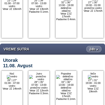
23°
|
24°
25°
|
34°
32°
|
36°
27°
|
30°
01:00 - 07:00
07:00 - 13:00
13:00 - 19:00
19:00 - 01:00
vedro
vedro
delimično
pretežno vedro
Vetar JZ 10km/h
Vetar JZ 13km/h
oblačno
Vetar JZ 17km/h
Padavine 0.1mm.
Vetar ZJZ
17km/h
Padavine 0.4mm.
VREME SUTRA
24h
▼
Utorak
11.08. Avgust
Noć
Jutro
Popodne
Veče
26°
|
27°
27°
|
31°
28°
|
35°
33°
|
36°
01:00 - 07:00
19:00 - 01:00
07:00 - 13:00
13:00 - 19:00
vedro
vedro
pretežno vedro
delimično
Vetar JZ 14km/h
Vetar ZJZ
Vetar JZ 12km/h
oblačno
19km/h
Padavine 0.3mm.
Vetar ZJZ
17km/h
Padavine 0.1mm.