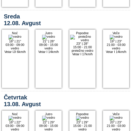
Sreda
12.08. Avgust
Noć
Jutro
Popodne
Veče
18°
|
21°
21°
|
28°
19°
|
23°
23°
|
28°
03:00 - 09:00
09:00 - 15:00
21:00 - 03:00
15:00 - 21:00
vedro
vedro
vedro
pretežno vedro
Vetar IJI 6km/h
Vetar I 14km/h
Vetar I 14km/h
Vetar I 17km/h
Četvrtak
13.08. Avgust
Noć
Jutro
Popodne
Veče
18°
|
22°
22°
|
29°
23°
|
29°
20°
|
23°
03:00 - 09:00
09:00 - 15:00
15:00 - 21:00
21:00 - 03:00
vedro
vedro
vedro
vedro