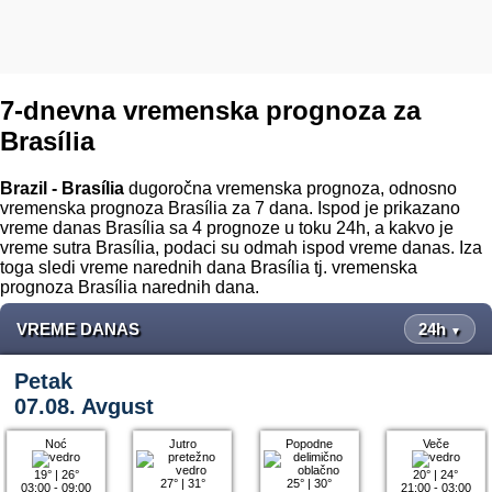
7-dnevna vremenska prognoza za
Brasília
Brazil - Brasília
dugoročna vremenska prognoza, odnosno
vremenska prognoza Brasília za 7 dana. Ispod je prikazano
vreme danas Brasília sa 4 prognoze u toku 24h, a kakvo je
vreme sutra Brasília, podaci su odmah ispod vreme danas. Iza
toga sledi vreme narednih dana Brasília tj. vremenska
prognoza Brasília narednih dana.
VREME DANAS
24h
▼
Petak
07.08. Avgust
Noć
Jutro
Popodne
Veče
19°
|
26°
20°
|
24°
27°
|
31°
25°
|
30°
03:00 - 09:00
21:00 - 03:00