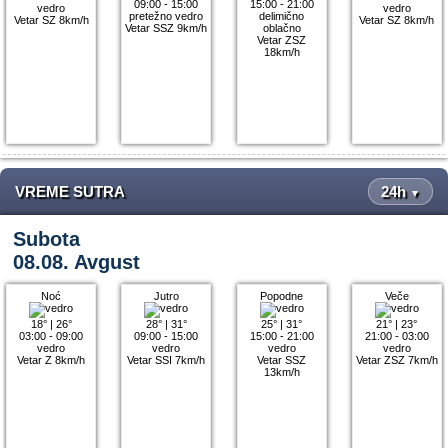
09:00 - 15:00
15:00 - 21:00
vedro
vedro
pretežno vedro
delimično
Vetar SZ 8km/h
Vetar SZ 8km/h
Vetar SSZ 9km/h
oblačno
Vetar ZSZ
18km/h
VREME SUTRA
24h
▼
Subota
08.08. Avgust
Noć
Jutro
Popodne
Veče
18°
|
26°
28°
|
31°
25°
|
31°
21°
|
23°
03:00 - 09:00
09:00 - 15:00
15:00 - 21:00
21:00 - 03:00
vedro
vedro
vedro
vedro
Vetar Z 8km/h
Vetar SSI 7km/h
Vetar SSZ
Vetar ZSZ 7km/h
13km/h