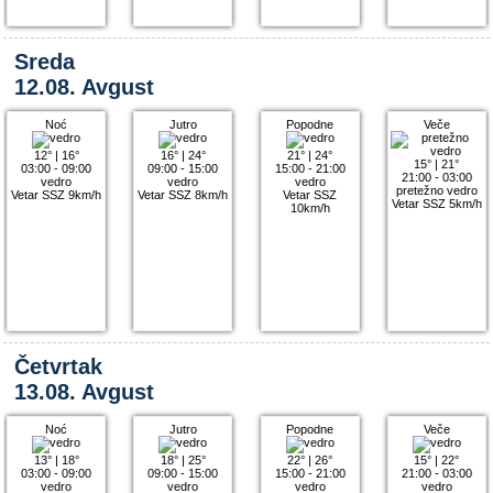
Sreda
12.08. Avgust
Noć
Jutro
Popodne
Veče
12°
|
16°
16°
|
24°
21°
|
24°
15°
|
21°
03:00 - 09:00
09:00 - 15:00
15:00 - 21:00
21:00 - 03:00
vedro
vedro
vedro
pretežno vedro
Vetar SSZ 9km/h
Vetar SSZ 8km/h
Vetar SSZ
Vetar SSZ 5km/h
10km/h
Četvrtak
13.08. Avgust
Noć
Jutro
Popodne
Veče
13°
|
18°
18°
|
25°
22°
|
26°
15°
|
22°
03:00 - 09:00
09:00 - 15:00
15:00 - 21:00
21:00 - 03:00
vedro
vedro
vedro
vedro