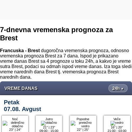
7-dnevna vremenska prognoza za
Brest
Francuska - Brest
dugoročna vremenska prognoza, odnosno
vremenska prognoza Brest za 7 dana. Ispod je prikazano
vreme danas Brest sa 4 prognoze u toku 24h, a kakvo je vreme
sutra Brest, podaci su odmah ispod vreme danas. Iza toga sledi
vreme narednih dana Brest tj. vremenska prognoza Brest
narednih dana.
VREME DANAS
24h
▼
Petak
07.08. Avgust
Noć
Jutro
Popodne
Veče
21°
|
23°
16°
|
20°
23°
|
24°
22°
|
25°
09:00 - 15:00
21:00 - 03:00