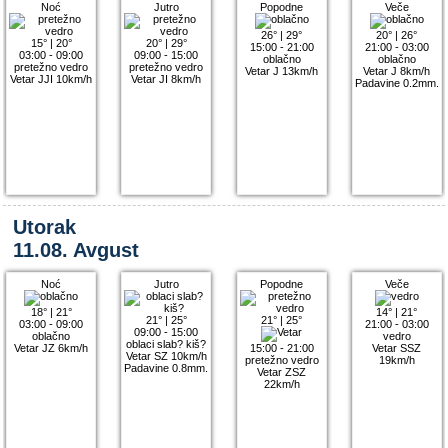
Noć
Jutro
Popodne
Veče
26°
|
29°
20°
|
26°
15°
|
20°
20°
|
29°
15:00 - 21:00
21:00 - 03:00
03:00 - 09:00
09:00 - 15:00
oblačno
oblačno
pretežno vedro
pretežno vedro
Vetar J 13km/h
Vetar J 8km/h
Vetar JJI 10km/h
Vetar JI 8km/h
Padavine 0.2mm.
Utorak
11.08. Avgust
Noć
Jutro
Popodne
Veče
18°
|
21°
14°
|
21°
21°
|
25°
21°
|
25°
03:00 - 09:00
21:00 - 03:00
09:00 - 15:00
oblačno
vedro
oblaci slab? kiš?
Vetar JZ 6km/h
15:00 - 21:00
Vetar SSZ
Vetar SZ 10km/h
pretežno vedro
19km/h
Padavine 0.8mm.
Vetar ZSZ
22km/h