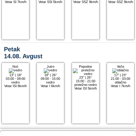
Vetar SI 7km/h
Vetar SSI 5km/h
Vetar SSZ 9km/h
Vetar SSZ 9km/h
Petak
14.08. Avgust
Noć
Jutro
Popodne
Veče
13°
|
18°
18°
|
26°
17°
|
23°
23°
|
26°
03:00 - 09:00
09:00 - 15:00
21:00 - 03:00
15:00 - 21:00
vedro
vedro
oblačno
pretežno vedro
Vetar ISI 8km/h
Vetar I 6km/h
Vetar I 7km/h
Vetar ISI 5km/h