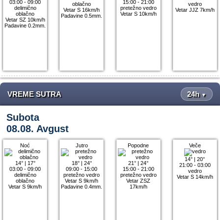
03:00 - 09:00
15:00 - 21:00
oblačno
vedro
delimično
pretežno vedro
Vetar S 16km/h
Vetar JJZ 7km/h
oblačno
Vetar S 10km/h
Padavine 0.5mm.
Vetar SZ 10km/h
Padavine 0.2mm.
VREME SUTRA
24h
▼
Subota
08.08. Avgust
Noć
Jutro
Popodne
Veče
14°
|
20°
14°
|
17°
18°
|
24°
21°
|
24°
21:00 - 03:00
03:00 - 09:00
09:00 - 15:00
15:00 - 21:00
vedro
delimično
pretežno vedro
pretežno vedro
Vetar S 14km/h
oblačno
Vetar S 9km/h
Vetar ZSZ
Vetar S 9km/h
Padavine 0.4mm.
17km/h