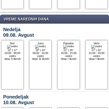
VREME NAREDNIH DANA
Nedelja
09.08. Avgust
Noć
Jutro
Popodne
Veče
12°
|
17°
19°
|
24°
21°
|
25°
17°
|
22°
03:00 - 09:00
09:00 - 15:00
15:00 - 21:00
21:00 - 03:00
vedro
vedro
vedro
vedro
Vetar S 8km/h
Vetar SI 4km/h
Vetar I 4km/h
Vetar I 9km/h
Ponedeljak
10.08. Avgust