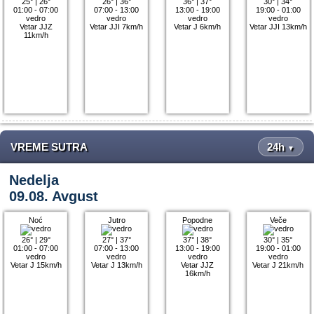
25°
|
26°
26°
|
36°
36°
|
37°
30°
|
34°
01:00 - 07:00
07:00 - 13:00
13:00 - 19:00
19:00 - 01:00
vedro
vedro
vedro
vedro
Vetar JJZ
Vetar JJI 7km/h
Vetar J 6km/h
Vetar JJI 13km/h
11km/h
VREME SUTRA
24h
▼
Nedelja
09.08. Avgust
Noć
Jutro
Popodne
Veče
26°
|
29°
27°
|
37°
37°
|
38°
30°
|
35°
01:00 - 07:00
07:00 - 13:00
13:00 - 19:00
19:00 - 01:00
vedro
vedro
vedro
vedro
Vetar J 15km/h
Vetar J 13km/h
Vetar JJZ
Vetar J 21km/h
16km/h