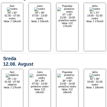
Noć
Jutro
Popodne
Veče
28°
|
30°
28°
|
38°
31°
|
37°
37°
|
39°
01:00 - 07:00
07:00 - 13:00
19:00 - 01:00
13:00 - 19:00
vedro
vedro
vedro
pretežno vedro
Vetar J 16km/h
Vetar J 15km/h
Vetar J 17km/h
Vetar JJZ
17km/h
Sreda
12.08. Avgust
Noć
Jutro
Popodne
Veče
29°
|
31°
32°
|
38°
29°
|
39°
38°
|
40°
01:00 - 07:00
19:00 - 01:00
07:00 - 13:00
13:00 - 19:00
oblačno
vedro
pretežno vedro
pretežno vedro
Vetar J 17km/h
Vetar J 16km/h
Vetar JJZ
Vetar JJZ
14km/h
18km/h