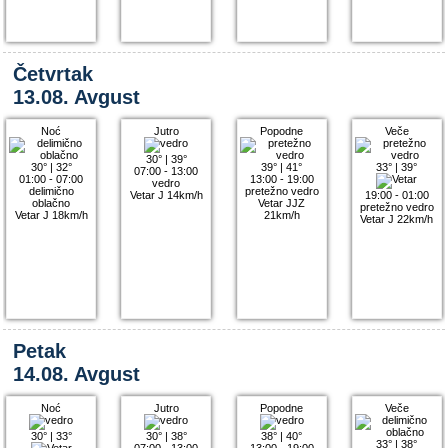
Četvrtak
13.08. Avgust
Noć
Jutro
Popodne
Veče
30°
|
39°
30°
|
32°
39°
|
41°
33°
|
39°
07:00 - 13:00
01:00 - 07:00
13:00 - 19:00
vedro
delimično
pretežno vedro
Vetar J 14km/h
19:00 - 01:00
oblačno
Vetar JJZ
pretežno vedro
Vetar J 18km/h
21km/h
Vetar J 22km/h
Petak
14.08. Avgust
Noć
Jutro
Popodne
Veče
30°
|
33°
30°
|
38°
38°
|
40°
33°
|
38°
07:00 - 13:00
13:00 - 19:00