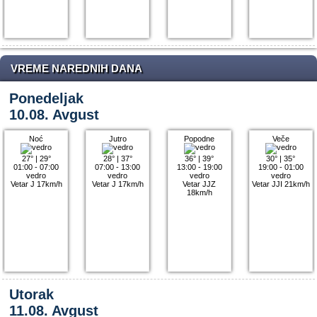
VREME NAREDNIH DANA
Ponedeljak
10.08. Avgust
Noć
Jutro
Popodne
Veče
27°
|
29°
28°
|
37°
36°
|
39°
30°
|
35°
01:00 - 07:00
07:00 - 13:00
13:00 - 19:00
19:00 - 01:00
vedro
vedro
vedro
vedro
Vetar J 17km/h
Vetar J 17km/h
Vetar JJZ
Vetar JJI 21km/h
18km/h
Utorak
11.08. Avgust