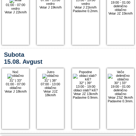
19:00 - 01:00
vedro
vedro
01:00 - 07:00
delimično
Vetar J 19km/h
Vetar J 21km/h
vedro
oblačno
Padavine 0.2mm.
Vetar J 22km/h
Vetar JZ 15km/h
Subota
15.08. Avgust
Noć
Jutro
Popodne
Veče
31°
|
33°
31°
|
38°
32°
|
39°
30°
|
33°
01:00 - 07:00
07:00 - 13:00
13:00 - 19:00
19:00 - 01:00
oblačno
oblačno
oblaci slab? kiš?
delimično
Vetar J 18km/h
Vetar JJZ
Vetar JZ 13km/h
oblačno
18km/h
Padavine 0.9mm.
Vetar ZSZ 9km/h
Padavine 0.3mm.