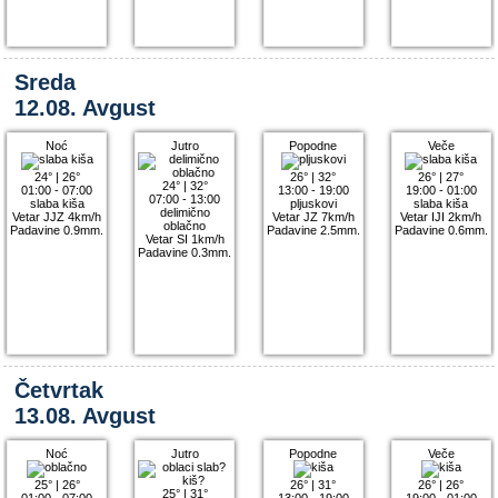
Sreda
12.08. Avgust
Noć
Jutro
Popodne
Veče
24°
|
26°
26°
|
32°
26°
|
27°
24°
|
32°
01:00 - 07:00
13:00 - 19:00
19:00 - 01:00
07:00 - 13:00
slaba kiša
pljuskovi
slaba kiša
delimično
Vetar JJZ 4km/h
Vetar JZ 7km/h
Vetar IJI 2km/h
oblačno
Padavine 0.9mm.
Padavine 2.5mm.
Padavine 0.6mm.
Vetar SI 1km/h
Padavine 0.3mm.
Četvrtak
13.08. Avgust
Noć
Jutro
Popodne
Veče
25°
|
26°
26°
|
31°
26°
|
26°
25°
|
31°
01:00 - 07:00
13:00 - 19:00
19:00 - 01:00