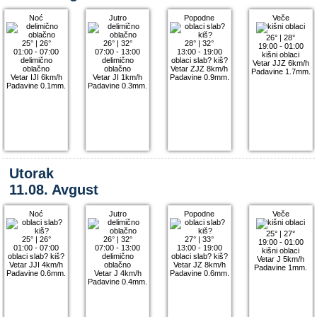
Noć
Jutro
Popodne
Veče
26°
|
28°
25°
|
26°
26°
|
32°
28°
|
32°
19:00 - 01:00
01:00 - 07:00
07:00 - 13:00
13:00 - 19:00
kišni oblaci
delimično
delimično
oblaci slab? kiš?
Vetar JJZ 6km/h
oblačno
oblačno
Vetar ZJZ 8km/h
Padavine 1.7mm.
Vetar IJI 6km/h
Vetar JI 1km/h
Padavine 0.9mm.
Padavine 0.1mm.
Padavine 0.3mm.
Utorak
11.08. Avgust
Noć
Jutro
Popodne
Veče
25°
|
27°
25°
|
26°
26°
|
32°
27°
|
33°
19:00 - 01:00
01:00 - 07:00
07:00 - 13:00
13:00 - 19:00
kišni oblaci
oblaci slab? kiš?
delimično
oblaci slab? kiš?
Vetar J 5km/h
Vetar JJI 4km/h
oblačno
Vetar JZ 8km/h
Padavine 1mm.
Padavine 0.6mm.
Vetar J 4km/h
Padavine 0.6mm.
Padavine 0.4mm.