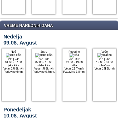
VREME NAREDNIH DANA
Nedelja
09.08. Avgust
Noć
Jutro
Popodne
Veče
24°
|
24°
24°
|
31°
26°
|
33°
25°
|
26°
01:00 - 07:00
07:00 - 13:00
13:00 - 19:00
19:00 - 01:00
jaka kiša
slaba kiša
kiša
oblačno
Vetar JJI 8km/h
Vetar IJI 8km/h
Vetar JZ 7km/h
Vetar JJI 6km/h
Padavine 6mm.
Padavine 0.7mm.
Padavine 1.8mm.
Ponedeljak
10.08. Avgust