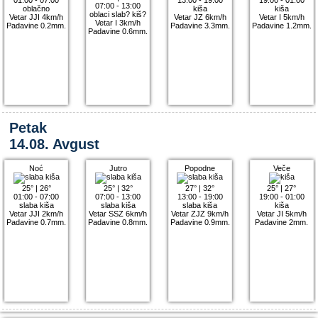
07:00 - 13:00
oblačno
kiša
kiša
oblaci slab? kiš?
Vetar JJI 4km/h
Vetar JZ 6km/h
Vetar I 5km/h
Vetar I 3km/h
Padavine 0.2mm.
Padavine 3.3mm.
Padavine 1.2mm.
Padavine 0.6mm.
Petak
14.08. Avgust
Noć
Jutro
Popodne
Veče
25°
|
26°
25°
|
32°
27°
|
32°
25°
|
27°
01:00 - 07:00
07:00 - 13:00
13:00 - 19:00
19:00 - 01:00
slaba kiša
slaba kiša
slaba kiša
kiša
Vetar JJI 2km/h
Vetar SSZ 6km/h
Vetar ZJZ 9km/h
Vetar JI 5km/h
Padavine 0.7mm.
Padavine 0.8mm.
Padavine 0.9mm.
Padavine 2mm.