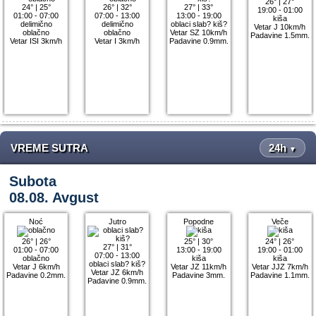
26°
|
27°
24°
|
25°
26°
|
32°
27°
|
33°
19:00 - 01:00
01:00 - 07:00
07:00 - 13:00
13:00 - 19:00
kiša
delimično
delimično
oblaci slab? kiš?
Vetar J 10km/h
oblačno
oblačno
Vetar SZ 10km/h
Padavine 1.5mm.
Vetar ISI 3km/h
Vetar I 3km/h
Padavine 0.9mm.
VREME SUTRA
24h
▼
Subota
08.08. Avgust
Noć
Jutro
Popodne
Veče
26°
|
26°
25°
|
30°
24°
|
26°
27°
|
31°
01:00 - 07:00
13:00 - 19:00
19:00 - 01:00
07:00 - 13:00
oblačno
kiša
kiša
oblaci slab? kiš?
Vetar J 6km/h
Vetar JZ 11km/h
Vetar JJZ 7km/h
Vetar JZ 6km/h
Padavine 0.2mm.
Padavine 3mm.
Padavine 1.1mm.
Padavine 0.9mm.