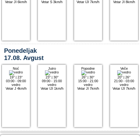
Vetar JI 6km/h
Vetar S 3km/h
Vetar IJI 7km/h
Vetar JI 8km/h
Ponedeljak
17.08. Avgust
Noć
Jutro
Popodne
Veče
19°
|
23°
23°
|
30°
26°
|
30°
20°
|
26°
03:00 - 09:00
09:00 - 15:00
15:00 - 21:00
21:00 - 03:00
vedro
vedro
vedro
vedro
Vetar J 4km/h
Vetar IJI 1km/h
Vetar JI 7km/h
Vetar IJI 7km/h