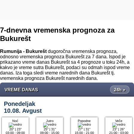
7-dnevna vremenska prognoza za
Bukurešt
Rumunija - Bukurešt
dugoročna vremenska prognoza,
odnosno vremenska prognoza Bukurešt za 7 dana. Ispod je
prikazano vreme danas Bukurešt sa 4 prognoze u toku 24h, a
kakvo je vreme sutra Bukurešt, podaci su odmah ispod vreme
danas. Iza toga sledi vreme narednih dana Bukurešt tj.
vremenska prognoza Bukurešt narednih dana.
VREME DANAS
24h
▼
Ponedeljak
10.08. Avgust
Noć
Jutro
Popodne
Veče
20°
|
23°
25°
|
31°
27°
|
31°
23°
|
26°
03:00 - 09:00
09:00 - 15:00
15:00 - 21:00
21:00 - 03:00