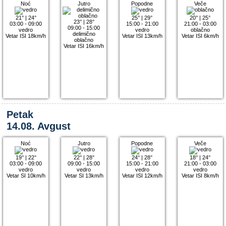
Noć
Jutro
Popodne
Veče
21°
|
24°
25°
|
29°
20°
|
25°
23°
|
28°
03:00 - 09:00
15:00 - 21:00
21:00 - 03:00
09:00 - 15:00
vedro
vedro
oblačno
delimično
Vetar ISI 18km/h
Vetar ISI 13km/h
Vetar ISI 6km/h
oblačno
Vetar ISI 16km/h
Petak
14.08. Avgust
Noć
Jutro
Popodne
Veče
19°
|
22°
22°
|
28°
24°
|
28°
18°
|
24°
03:00 - 09:00
09:00 - 15:00
15:00 - 21:00
21:00 - 03:00
vedro
vedro
vedro
vedro
Vetar SI 10km/h
Vetar SI 13km/h
Vetar ISI 12km/h
Vetar ISI 8km/h