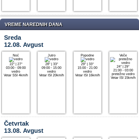
VREME NAREDNIH DANA
Sreda
12.08. Avgust
Noć
Jutro
Popodne
Veče
22°
|
27°
28°
|
33°
29°
|
33°
24°
|
29°
03:00 - 09:00
09:00 - 15:00
15:00 - 21:00
21:00 - 03:00
vedro
vedro
vedro
pretežno vedro
Vetar SSI 4km/h
Vetar ISI 20km/h
Vetar ISI 16km/h
Vetar ISI 15km/h
Četvrtak
13.08. Avgust