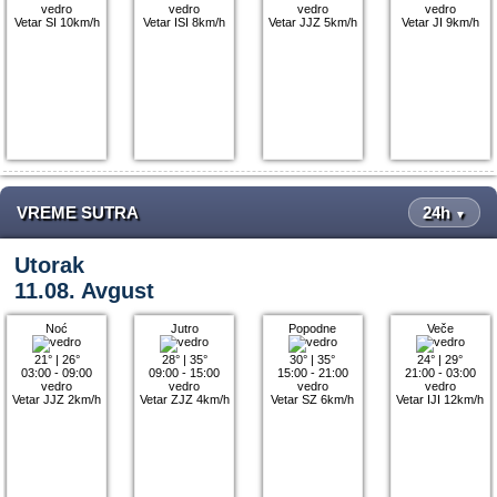
vedro
vedro
vedro
vedro
Vetar SI 10km/h
Vetar ISI 8km/h
Vetar JJZ 5km/h
Vetar JI 9km/h
VREME SUTRA
24h
▼
Utorak
11.08. Avgust
Noć
Jutro
Popodne
Veče
21°
|
26°
28°
|
35°
30°
|
35°
24°
|
29°
03:00 - 09:00
09:00 - 15:00
15:00 - 21:00
21:00 - 03:00
vedro
vedro
vedro
vedro
Vetar JJZ 2km/h
Vetar ZJZ 4km/h
Vetar SZ 6km/h
Vetar IJI 12km/h