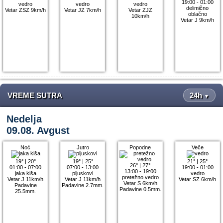
19:00 - 01:00
vedro
vedro
vedro
delimično
Vetar ZSZ 9km/h
Vetar JZ 7km/h
Vetar ZJZ
oblačno
10km/h
Vetar J 9km/h
VREME SUTRA
24h
▼
Nedelja
09.08. Avgust
Noć
Jutro
Popodne
Veče
19°
|
20°
19°
|
25°
21°
|
25°
26°
|
27°
01:00 - 07:00
07:00 - 13:00
19:00 - 01:00
13:00 - 19:00
jaka kiša
pljuskovi
vedro
pretežno vedro
Vetar J 11km/h
Vetar J 11km/h
Vetar SZ 6km/h
Vetar S 6km/h
Padavine
Padavine 2.7mm.
Padavine 0.5mm.
25.5mm.