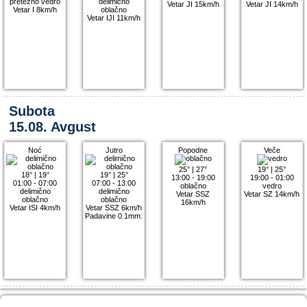
pretežno vedro
delimično
Vetar JI 15km/h
Vetar JI 14km/h
Vetar I 8km/h
oblačno
Vetar IJI 11km/h
Subota
15.08. Avgust
Noć
Jutro
Popodne
Veče
25°
|
27°
19°
|
25°
18°
|
19°
19°
|
25°
13:00 - 19:00
19:00 - 01:00
01:00 - 07:00
07:00 - 13:00
oblačno
vedro
delimično
delimično
Vetar SSZ
Vetar SZ 14km/h
oblačno
oblačno
16km/h
Vetar ISI 4km/h
Vetar SSZ 6km/h
Padavine 0.1mm.