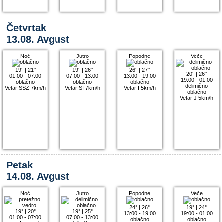
Četvrtak
13.08. Avgust
Noć
Jutro
Popodne
Veče
19°
|
21°
19°
|
26°
26°
|
27°
20°
|
26°
01:00 - 07:00
07:00 - 13:00
13:00 - 19:00
19:00 - 01:00
oblačno
oblačno
oblačno
delimično
Vetar SSZ 7km/h
Vetar SI 7km/h
Vetar I 5km/h
oblačno
Vetar J 5km/h
Petak
14.08. Avgust
Noć
Jutro
Popodne
Veče
24°
|
26°
19°
|
24°
19°
|
20°
19°
|
25°
13:00 - 19:00
19:00 - 01:00
01:00 - 07:00
07:00 - 13:00
oblačno
oblačno