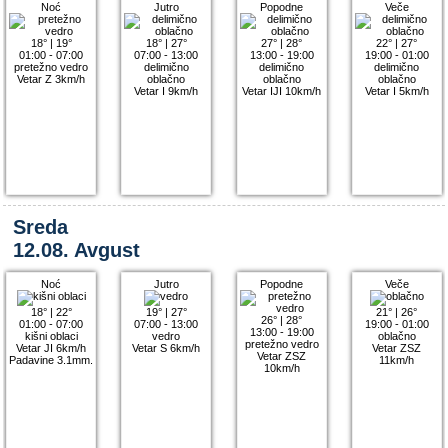
Noć
Jutro
Popodne
Veče
18°
|
19°
18°
|
27°
27°
|
28°
22°
|
27°
01:00 - 07:00
07:00 - 13:00
13:00 - 19:00
19:00 - 01:00
pretežno vedro
delimično
delimično
delimično
Vetar Z 3km/h
oblačno
oblačno
oblačno
Vetar I 9km/h
Vetar IJI 10km/h
Vetar I 5km/h
Sreda
12.08. Avgust
Noć
Jutro
Popodne
Veče
18°
|
22°
19°
|
27°
21°
|
26°
26°
|
28°
01:00 - 07:00
07:00 - 13:00
19:00 - 01:00
13:00 - 19:00
kišni oblaci
vedro
oblačno
pretežno vedro
Vetar JI 6km/h
Vetar S 6km/h
Vetar ZSZ
Vetar ZSZ
Padavine 3.1mm.
11km/h
10km/h