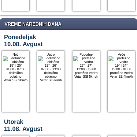
VREME NAREDNIH DANA
Ponedeljak
10.08. Avgust
Noć
Jutro
Popodne
Veče
18°
|
20°
19°
|
26°
27°
|
27°
19°
|
24°
01:00 - 07:00
07:00 - 13:00
13:00 - 19:00
19:00 - 01:00
delimično
delimično
pretežno vedro
pretežno vedro
oblačno
oblačno
Vetar SSI 5km/h
Vetar SZ 4km/h
Vetar SSI 9km/h
Vetar SI 9km/h
Utorak
11.08. Avgust