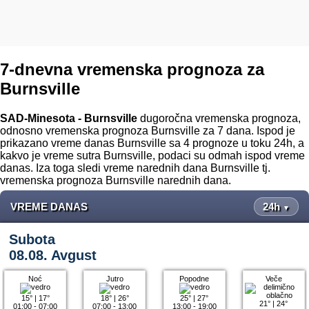
7-dnevna vremenska prognoza za
Burnsville
SAD-Minesota - Burnsville
dugoročna vremenska prognoza,
odnosno vremenska prognoza Burnsville za 7 dana. Ispod je
prikazano vreme danas Burnsville sa 4 prognoze u toku 24h, a
kakvo je vreme sutra Burnsville, podaci su odmah ispod vreme
danas. Iza toga sledi vreme narednih dana Burnsville tj.
vremenska prognoza Burnsville narednih dana.
VREME DANAS
24h
▼
Subota
08.08. Avgust
Noć
Jutro
Popodne
Veče
15°
|
17°
18°
|
26°
25°
|
27°
21°
|
24°
01:00 - 07:00
07:00 - 13:00
13:00 - 19:00