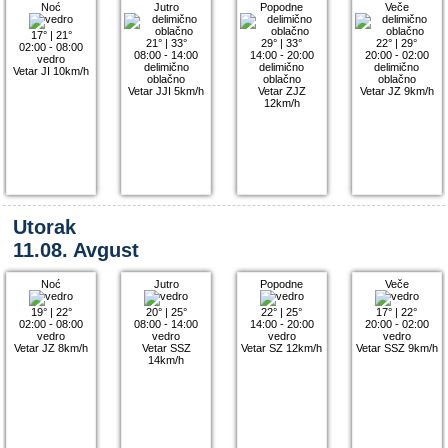
Noć
Jutro
Popodne
Veče
17°
|
21°
21°
|
33°
29°
|
33°
22°
|
29°
02:00 - 08:00
08:00 - 14:00
14:00 - 20:00
20:00 - 02:00
vedro
delimično
delimično
delimično
Vetar JI 10km/h
oblačno
oblačno
oblačno
Vetar JJI 5km/h
Vetar ZJZ
Vetar JZ 9km/h
12km/h
Utorak
11.08. Avgust
Noć
Jutro
Popodne
Veče
19°
|
22°
20°
|
25°
22°
|
25°
17°
|
22°
02:00 - 08:00
08:00 - 14:00
14:00 - 20:00
20:00 - 02:00
vedro
vedro
vedro
vedro
Vetar JZ 8km/h
Vetar SSZ
Vetar SZ 12km/h
Vetar SSZ 9km/h
14km/h