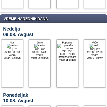
VREME NAREDNIH DANA
Nedelja
09.08. Avgust
Noć
Jutro
Popodne
Veče
15°
|
18°
20°
|
26°
18°
|
22°
24°
|
27°
02:00 - 08:00
08:00 - 14:00
20:00 - 02:00
14:00 - 20:00
vedro
vedro
vedro
pretežno vedro
Vetar I 12km/h
Vetar IJI 9km/h
Vetar JI 9km/h
Vetar JI 6km/h
Ponedeljak
10.08. Avgust