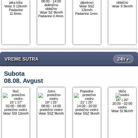
08:00 - 14:00
jaka kiša
pljuskovi
oblačno
delimično
Vetar S 12km/h
Vetar SSZ
Vetar S 5km/h
oblačno
Padavine
12km/h
Vetar SZ 8km/h
11.6mm.
Padavine 1mm.
Padavine 0.4mm.
VREME SUTRA
24h
▼
Subota
08.08. Avgust
Noć
Jutro
Popodne
Veče
16°
|
20°
15°
|
17°
19°
|
25°
21°
|
25°
20:00 - 02:00
02:00 - 08:00
08:00 - 14:00
14:00 - 20:00
vedro
pretežno vedro
pretežno vedro
pretežno vedro
Vetar SI 9km/h
Vetar SSI 11km/h
Vetar SSZ 8km/h
Vetar SSZ 9km/h