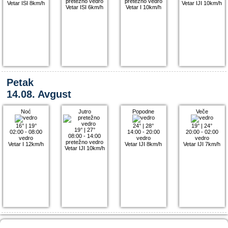
pretežno vedro
pretežno vedro
Vetar ISI 8km/h
Vetar IJI 10km/h
Vetar ISI 6km/h
Vetar I 10km/h
Petak
14.08. Avgust
Noć
Jutro
Popodne
Veče
16°
|
19°
24°
|
28°
19°
|
24°
19°
|
27°
02:00 - 08:00
14:00 - 20:00
20:00 - 02:00
08:00 - 14:00
vedro
vedro
vedro
pretežno vedro
Vetar I 12km/h
Vetar IJI 8km/h
Vetar IJI 7km/h
Vetar IJI 10km/h