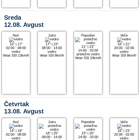
Sreda
12.08. Avgust
Noć
Jutro
Popodne
Veče
15°
|
17°
17°
|
23°
16°
|
21°
21°
|
23°
02:00 - 08:00
08:00 - 14:00
20:00 - 02:00
14:00 - 20:00
vedro
vedro
vedro
pretežno vedro
Vetar SSI 13km/h
Vetar SSI 8km/h
Vetar SSI 8km/h
Vetar SSI 10km/h
Četvrtak
13.08. Avgust
Noć
Jutro
Popodne
Veče
14°
|
18°
18°
|
23°
18°
|
25°
23°
|
25°
02:00 - 08:00
20:00 - 02:00
08:00 - 14:00
14:00 - 20:00
vedro
vedro