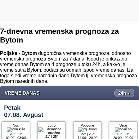
7-dnevna vremenska prognoza za
Bytom
Poljska - Bytom
dugoročna vremenska prognoza, odnosno
vremenska prognoza Bytom za 7 dana. Ispod je prikazano
vreme danas Bytom sa 4 prognoze u toku 24h, a kakvo je
vreme sutra Bytom, podaci su odmah ispod vreme danas. Iza
toga sledi vreme narednih dana Bytom tj. vremenska prognoza
Bytom narednih dana.
VREME DANAS
24h
▼
Petak
07.08. Avgust
Noć
Jutro
Popodne
Veče
20°
|
21°
22°
|
25°
18°
|
21°
21°
|
25°
02:00 - 08:00
14:00 - 20:00
20:00 - 02:00