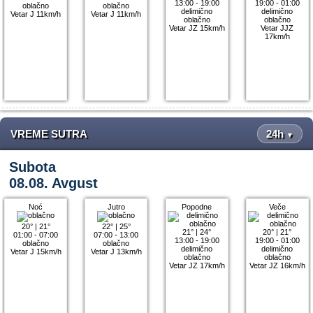
13:00 - 19:00
19:00 - 01:00
oblačno
oblačno
delimično
delimično
Vetar J 11km/h
Vetar J 11km/h
oblačno
oblačno
Vetar JZ 15km/h
Vetar JJZ
17km/h
VREME SUTRA
24h
▼
Subota
08.08. Avgust
Noć
Jutro
Popodne
Veče
20°
|
21°
22°
|
25°
21°
|
24°
20°
|
21°
01:00 - 07:00
07:00 - 13:00
13:00 - 19:00
19:00 - 01:00
oblačno
oblačno
delimično
delimično
Vetar J 15km/h
Vetar J 13km/h
oblačno
oblačno
Vetar JZ 17km/h
Vetar JZ 16km/h