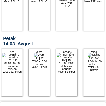
pretežno vedro
Vetar Z 5km/h
Vetar JZ 3km/h
Vetar ZJZ 9km/h
Vetar ZSZ
13km/h
Petak
14.08. Avgust
Noć
Jutro
Popodne
Veče
19°
|
25°
19°
|
20°
18°
|
19°
20°
|
25°
07:00 - 13:00
19:00 - 01:00
01:00 - 07:00
13:00 - 19:00
vedro
oblačno
delimično
delimično
Vetar I 2km/h
Vetar ZJZ
oblačno
oblačno
10km/h
Vetar JJZ 4km/h
Vetar Z 14km/h