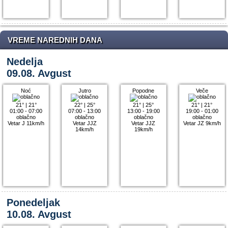
VREME NAREDNIH DANA
Nedelja
09.08. Avgust
Noć
Jutro
Popodne
Veče
21°
|
21°
22°
|
25°
21°
|
25°
21°
|
21°
01:00 - 07:00
07:00 - 13:00
13:00 - 19:00
19:00 - 01:00
oblačno
oblačno
oblačno
oblačno
Vetar J 11km/h
Vetar JJZ
Vetar JJZ
Vetar JZ 9km/h
14km/h
19km/h
Ponedeljak
10.08. Avgust