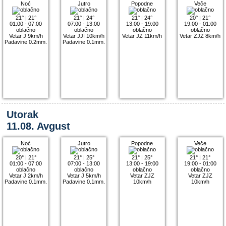
Noć
Jutro
Popodne
Veče
21°
|
21°
21°
|
24°
21°
|
24°
20°
|
21°
01:00 - 07:00
07:00 - 13:00
13:00 - 19:00
19:00 - 01:00
oblačno
oblačno
oblačno
oblačno
Vetar J 9km/h
Vetar JJI 10km/h
Vetar JZ 11km/h
Vetar ZJZ 8km/h
Padavine 0.2mm.
Padavine 0.1mm.
Utorak
11.08. Avgust
Noć
Jutro
Popodne
Veče
20°
|
21°
21°
|
25°
21°
|
25°
21°
|
21°
01:00 - 07:00
07:00 - 13:00
13:00 - 19:00
19:00 - 01:00
oblačno
oblačno
oblačno
oblačno
Vetar J 2km/h
Vetar J 5km/h
Vetar ZJZ
Vetar ZJZ
Padavine 0.1mm.
Padavine 0.1mm.
10km/h
10km/h