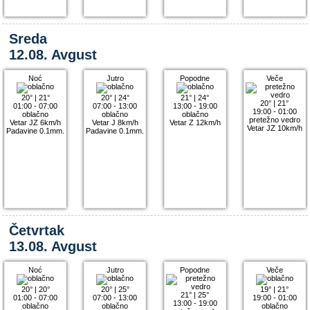
Sreda
12.08. Avgust
Noć
Jutro
Popodne
Veče
20°
|
21°
20°
|
24°
21°
|
24°
20°
|
21°
01:00 - 07:00
07:00 - 13:00
13:00 - 19:00
19:00 - 01:00
oblačno
oblačno
oblačno
pretežno vedro
Vetar JZ 6km/h
Vetar J 8km/h
Vetar Z 12km/h
Vetar JZ 10km/h
Padavine 0.1mm.
Padavine 0.1mm.
Četvrtak
13.08. Avgust
Noć
Jutro
Popodne
Veče
20°
|
20°
20°
|
25°
19°
|
21°
21°
|
25°
01:00 - 07:00
07:00 - 13:00
19:00 - 01:00
13:00 - 19:00
oblačno
oblačno
oblačno