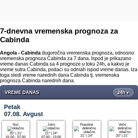
7-dnevna vremenska prognoza za
Cabinda
Angola - Cabinda
dugoročna vremenska prognoza, odnosno
vremenska prognoza Cabinda za 7 dana. Ispod je prikazano
vreme danas Cabinda sa 4 prognoze u toku 24h, a kakvo je
vreme sutra Cabinda, podaci su odmah ispod vreme danas. Iza
toga sledi vreme narednih dana Cabinda tj. vremenska
prognoza Cabinda narednih dana.
VREME DANAS
24h
▼
Petak
07.08. Avgust
Noć
Jutro
Popodne
Veče
20°
|
21°
21°
|
24°
21°
|
24°
20°
|
21°
01:00 - 07:00
07:00 - 13:00